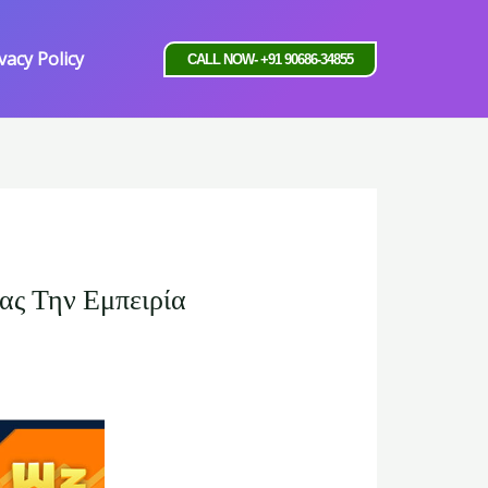
vacy Policy
CALL NOW- +91 90686-34855
ς Την Εμπειρία