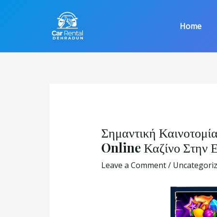
Skip
Post
to
navigation
Home
content
Σημαντική Καινοτομί
Online Καζίνο Στην 
Leave a Comment
/
Uncategori