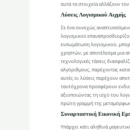
αυτά τα στοιχεία αλλάζουν τον
Λύσεις Λογισμικού Αιχμής
Σε ένα συνεχώς αναπτυσσόμενο
λογισμικού επαναπροσδιορίζου
ενσωμάτωση λογισμικού, μπορο
χρηστών, με αποτέλεσμα μια α
τεχνολογικές τάσεις διασφαλίζ
αλγόριθμους, παρέχοντας κατα
αυτές οι λύσεις παρέχουν απο
ταυτόχρονα προσφέρουν ενδιαφ
αξιοποιώντας τη ισχύ του λογι
πρώτη γραμμή της μεταμόρφωση
Συναρπαστική Εικονική Εμ
Υπάρχει κάτι αληθινά μαγευτι