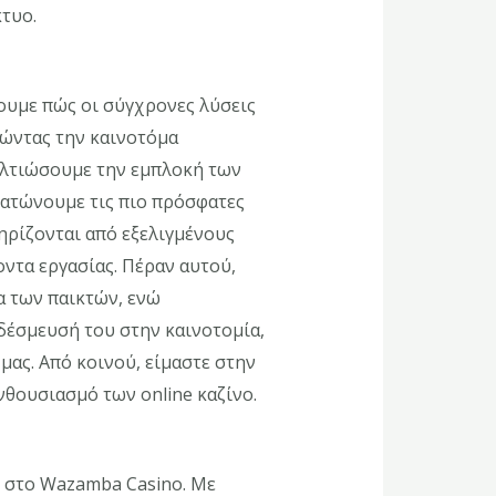
τυο.
ουμε πώς οι σύγχρονες λύσεις
τώντας την καινοτόμα
ελτιώσουμε την εμπλοκή των
ματώνουμε τις πιο πρόσφατες
ηρίζονται από εξελιγμένους
ντα εργασίας. Πέραν αυτού,
α των παικτών, ενώ
δέσμευσή του στην καινοτομία,
μας. Από κοινού, είμαστε στην
θουσιασμό των online καζίνο.
ε στο Wazamba Casino. Με