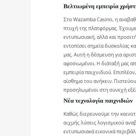
Βελτιωμένη εμπειρία χρήστ
Στο Wazamba Casino, η αναβαθ
πτυχή της πλατφόρμας. Έχουμε 
εντυπωσιακή, αλλά και προσιτ
εντοπίσει σημεία δυσκολίας κ
μας. Αυτή η δέσμευση για αρισ
αφοσιωμένοι. Η διάταξή μας απ
εμπειρία παιχνιδιού. Επιπλέον
αίσθημα του ανήκειν. Πιστεύου
προσηλωμένοι στη συνεχή εξέλι
Νέα τεχνολογία παιχνιδιών
Καθώς διερευνούμε την καινο
αιχμής λύσεις λογισμικού αναβ
εντυπωσιακά εικονικά περιβάλλ