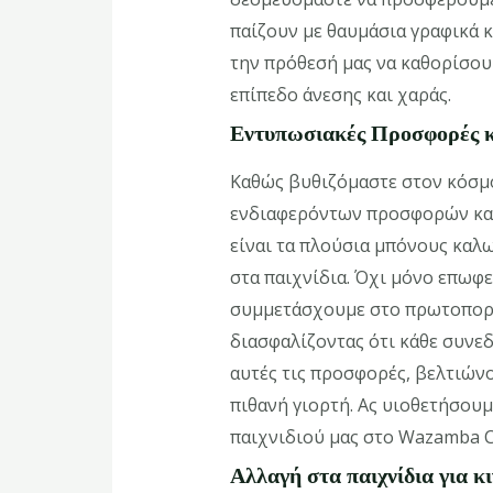
παίζουν με θαυμάσια γραφικά κ
την πρόθεσή μας να καθορίσουμ
επίπεδο άνεσης και χαράς.
Εντυπωσιακές Προσφορές 
Καθώς βυθιζόμαστε στον κόσμ
ενδιαφερόντων προσφορών και 
είναι τα πλούσια μπόνους καλ
στα παιχνίδια. Όχι μόνο επωφε
συμμετάσχουμε στο πρωτοπορι
διασφαλίζοντας ότι κάθε συνε
αυτές τις προσφορές, βελτιώνο
πιθανή γιορτή. Ας υιοθετήσουμ
παιχνιδιού μας στο Wazamba C
Αλλαγή στα παιχνίδια για κ