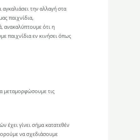
 αγκαλιάσει την αλλαγή στα
ας παιχνίδια,
τά, ανακαλύπτουμε ότι η
με παιχνίδια εν κινήσει όπως
να μεταμορφώσουμε τις
ν έχει γίνει σήμα κατατεθέν
πορούμε να σχεδιάσουμε