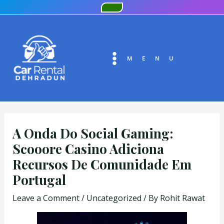
Skip
Post
to
navigation
MAIN
content
MENU
MENU
A Onda Do Social Gaming:
Scooore Casino Adiciona
Recursos De Comunidade Em
Portugal
Leave a Comment
/
Uncategorized
/ By
Rohit Rawat