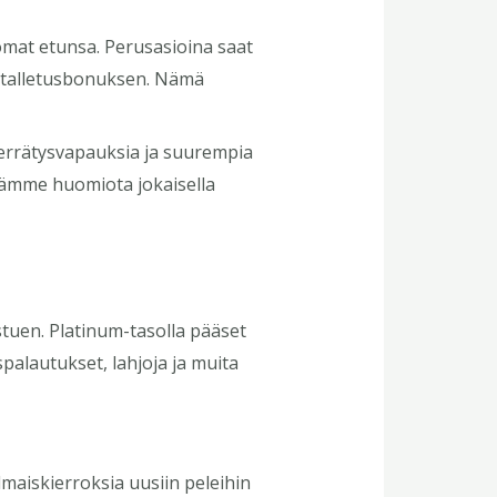
omat etunsa. Perusasioina saat
n talletusbonuksen. Nämä
ierrätysvapauksia ja suurempia
nitämme huomiota jokaisella
stuen. Platinum-tasolla pääset
palautukset, lahjoja ja muita
lmaiskierroksia uusiin peleihin