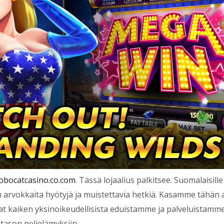
obocatcasino.co.com
. Tässä lojaalius palkitsee. Suomalaisill
rvokkaita hyötyjä ja muistettavia hetkiä. Kasamme tähän ar
aat kaiken yksinoikeudellisista eduistamme ja palveluistamme
ason pelielämyksiin.