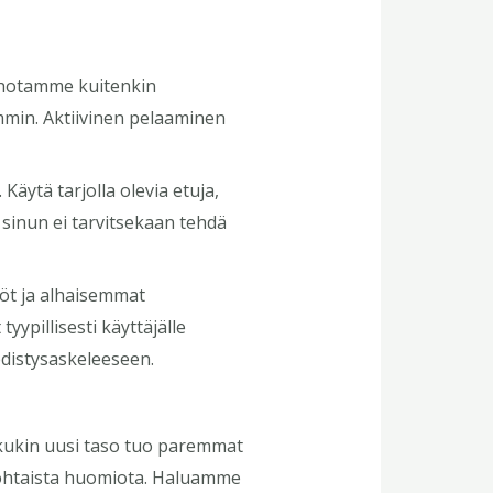
ehotamme kuitenkin
immin. Aktiivinen pelaaminen
Käytä tarjolla olevia etuja,
i sinun ei tarvitsekaan tehdä
öt ja alhaisemmat
ypillisesti käyttäjälle
edistysaskeleeseen.
 kukin uusi taso tuo paremmat
lökohtaista huomiota. Haluamme