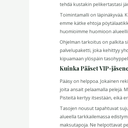
tehdä kustakin pelikertastasi j
Toimintamalli on läpinäkyvää. Ku
emme kätke ehtoja pöytälaatik
huomioimme huomioon alueelliset
Ohjelman tarkoitus on palkita s
palvelupaketti, joka kehittyy yh
kipuamaan ylöspäin tasohyppel
Kuinka Pääset VIP-jäsene
Pääsy on helppoa. Jokainen reki
joita ansait pelaamalla pelejä.
Pisteitä kertyy itsestään, eikä er
Tasojen nousut tapahtuvat sujuva
alueella tarkkailemassa edistymis
maksutapoja. Ne helpottavat pel