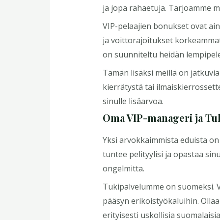
ja jopa rahaetuja. Tarjoamme myös
VIP-pelaajien bonukset ovat aina
ja voittorajoitukset korkeammat
on suunniteltu heidän lempipelei
Tämän lisäksi meillä on jatkuvia
kierrätystä tai ilmaiskierrosset
sinulle lisäarvoa.
Oma VIP-manageri ja Tu
Yksi arvokkaimmista eduista on
tuntee pelityylisi ja opastaa si
ongelmitta.
Tukipalvelumme on suomeksi. V
pääsyn erikoistyökaluihin. Olla
erityisesti uskollisia suomalais