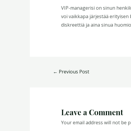
VIP-managerisi on sinun henkilö
voi vaikkapa järjestää erityisen
diskreettiä ja aina sinua huomio
←
Previous Post
Leave a Comment
Your email address will not be p