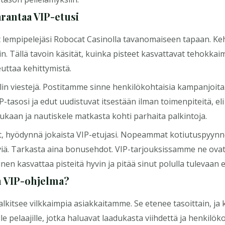
Parantaa VIP-etusi
t lempipelejäsi Robocat Casinolla tavanomaiseen tapaan. K
n. Tällä tavoin käsität, kuinka pisteet kasvattavat tehokka
euttaa kehittymistä.
ilin viestejä. Postitamme sinne henkilökohtaisia kampanjoita. 
P-tasosi ja edut uudistuvat itsestään ilman toimenpiteitä, el
kaan ja nautiskele matkasta kohti parhaita palkintoja.
t, hyödynnä jokaista VIP-etujasi. Nopeammat kotiutuspyynn
iä. Tarkasta aina bonusehdot. VIP-tarjouksissamme ne ovat ty
en kasvattaa pisteitä hyvin ja pitää sinut polulla tulevaan 
n VIP-ohjelma?
kitsee vilkkaimpia asiakkaitamme. Se etenee tasoittain, ja
lle pelaajille, jotka haluavat laadukasta viihdettä ja henki