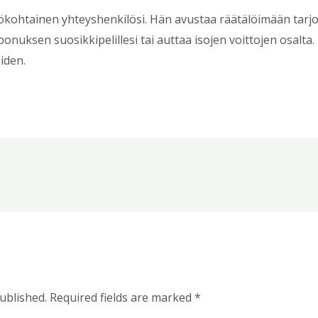
kohtainen yhteyshenkilösi. Hän avustaa räätälöimään tarjou
 bonuksen suosikkipelillesi tai auttaa isojen voittojen osal
iden.
ublished.
Required fields are marked
*