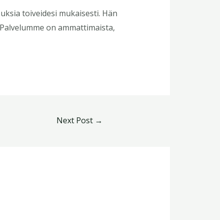
ksia toiveidesi mukaisesti. Hän
ta. Palvelumme on ammattimaista,
Next Post
→