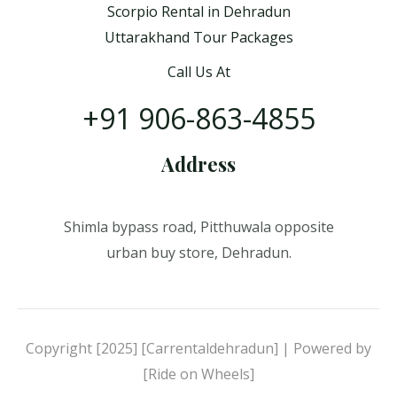
Scorpio Rental in Dehradun
Uttarakhand Tour Packages
Call Us At
+91 906-863-4855
Address
Shimla bypass road, Pitthuwala opposite
urban buy store, Dehradun.
Copyright [2025] [Carrentaldehradun] | Powered by
[Ride on Wheels]