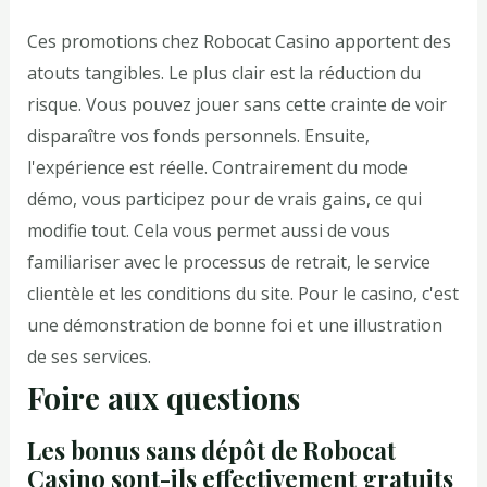
Ces promotions chez Robocat Casino apportent des
atouts tangibles. Le plus clair est la réduction du
risque. Vous pouvez jouer sans cette crainte de voir
disparaître vos fonds personnels. Ensuite,
l'expérience est réelle. Contrairement du mode
démo, vous participez pour de vrais gains, ce qui
modifie tout. Cela vous permet aussi de vous
familiariser avec le processus de retrait, le service
clientèle et les conditions du site. Pour le casino, c'est
une démonstration de bonne foi et une illustration
de ses services.
Foire aux questions
Les bonus sans dépôt de Robocat
Casino sont-ils effectivement gratuits