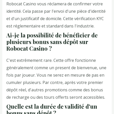
Robocat Casino vous réclamera de confirmer votre
identité. Cela passe par l'envoi d'une pièce d'identité
et d'un justificatif de domicile. Cette vérification KYC
est réglementaire et standard dans l'industrie.
Ai-je la possibilité de bénéficier de
plusieurs bonus sans dépôt sur
Robocat Casino ?
C'est extrêmement rare. Cette offre fonctionne
généralement comme un present de bienvenue, une
fois par joueur. Vous ne serez en mesure de pas en
cumuler plusieurs. Par contre, après votre premier
dépôt réel, d'autres promotions comme des bonus
de recharge ou des tours offerts seront accessibles.
Quelle est la durée de validité d'un
bonus sans dépôt ?