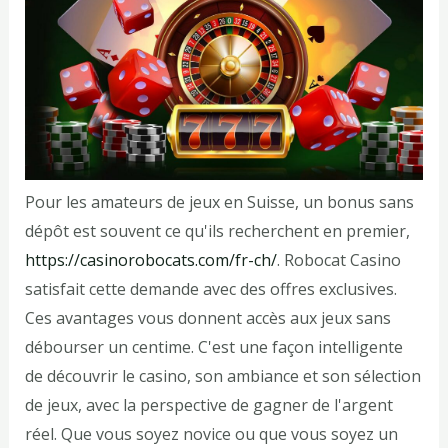
Pour les amateurs de jeux en Suisse, un bonus sans
dépôt est souvent ce qu'ils recherchent en premier,
https://casinorobocats.com/fr-ch/
. Robocat Casino
satisfait cette demande avec des offres exclusives.
Ces avantages vous donnent accès aux jeux sans
débourser un centime. C'est une façon intelligente
de découvrir le casino, son ambiance et son sélection
de jeux, avec la perspective de gagner de l'argent
réel. Que vous soyez novice ou que vous soyez un