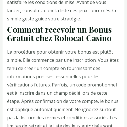
satisfaire les conditions de mise. Avant de vous
lancer, consultez donc la liste des jeux concernés. Ce
simple geste guide votre stratégie.
Comment recevoir un Bonus
Gratuit chez Robocat Casino
La procédure pour obtenir votre bonus est plutôt
simple. Elle commence par une inscription. Vous êtes
tenu de créer un compte en fournissant des
informations précises, essentielles pour les
vérifications futures. Parfois, un code promotionnel
est à inscrire dans un champ dédié lors de cette
étape. Après confirmation de votre compte, le bonus
est appliqué automatiquement. Ne ignorez surtout
pas la lecture des termes et conditions associés. Les
limites de retrait et la liste des jeux autorisés sont