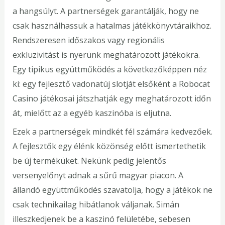
a hangsúlyt. A partnerségek garantálják, hogy ne
csak használhassuk a hatalmas játékkönyvtáraikhoz.
Rendszeresen időszakos vagy regionális
exkluzivitást is nyerünk meghatározott játékokra.
Egy tipikus együttműködés a következőképpen néz
ki: egy fejlesztő vadonatúj slotját elsőként a Robocat
Casino játékosai játszhatják egy meghatározott időn
át, mielőtt az a egyéb kaszinóba is eljutna.
Ezek a partnerségek mindkét fél számára kedvezőek.
A fejlesztők egy élénk közönség előtt ismertethetik
be új terméküket. Nekünk pedig jelentős
versenyelőnyt adnak a sűrű magyar piacon. A
állandó együttműködés szavatolja, hogy a játékok ne
csak technikailag hibátlanok váljanak. Simán
illeszkedjenek be a kaszinó felületébe, sebesen