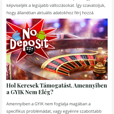
képviseljék a legújabb változásokat. Így szavatoljuk,
hogy állandóan aktuális adatokhoz férj hozzá.
Hol Keresek Támogatást, Amennyiben
a GYIK Nem Elég?
Amennyiben a GYIK nem foglalja magában a
specifikus problémádat, vagy egyénre szabottabb