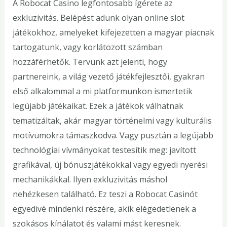
A Robocat Casino legfontosabb ígérete az
exkluzivitás. Belépést adunk olyan online slot
játékokhoz, amelyeket kifejezetten a magyar piacnak
tartogatunk, vagy korlátozott számban
hozzáférhetők. Tervünk azt jelenti, hogy
partnereink, a világ vezető játékfejlesztői, gyakran
első alkalommal a mi platformunkon ismertetik
legújabb játékaikat. Ezek a játékok válhatnak
tematizáltak, akár magyar történelmi vagy kulturális
motívumokra támaszkodva. Vagy pusztán a legújabb
technológiai vívmányokat testesítik meg: javított
grafikával, új bónuszjátékokkal vagy egyedi nyerési
mechanikákkal. Ilyen exkluzivitás máshol
nehézkesen található. Ez teszi a Robocat Casinót
egyedivé mindenki részére, akik elégedetlenek a
szokásos kínálatot és valami mást keresnek.