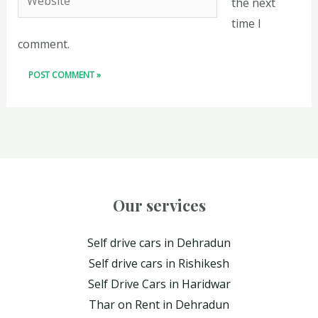
the next
time I
comment.
Our services
Self drive cars in Dehradun
Self drive cars in Rishikesh
Self Drive Cars in Haridwar
Thar on Rent in Dehradun