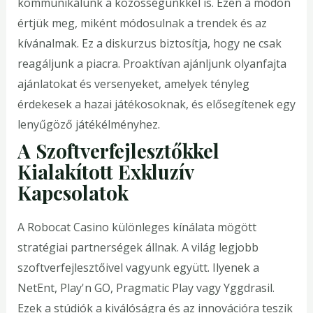
kommunikálunk a közösségünkkel is. Ezen a módon
értjük meg, miként módosulnak a trendek és az
kívánalmak. Ez a diskurzus biztosítja, hogy ne csak
reagáljunk a piacra. Proaktívan ajánljunk olyanfajta
ajánlatokat és versenyeket, amelyek tényleg
érdekesek a hazai játékosoknak, és elősegítenek egy
lenyűgöző játékélményhez.
A Szoftverfejlesztőkkel
Kialakított Exkluzív
Kapcsolatok
A Robocat Casino különleges kínálata mögött
stratégiai partnerségek állnak. A világ legjobb
szoftverfejlesztőivel vagyunk együtt. Ilyenek a
NetEnt, Play'n GO, Pragmatic Play vagy Yggdrasil.
Ezek a stúdiók a kiválóságra és az innovációra teszik