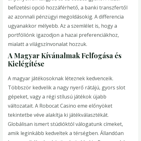
befizetési opció hozzáférhető, a banki transzfertől
az azonnali pénzügyi megoldásokig. A differencia
ugyanakkor mélyebb. Az a szemlélet is, hogy a
portfóliónk igazodjon a hazai preferenciákhoz,
mialatt a világszínvonalat hozzuk.
A Magyar Kívánalmak Felfogása és
Kielégítése
A magyar játékosoknak léteznek kedvenceik.
Többször kedvelik a nagy nyerő rátájú, gyors slot
gépeket, vagy a régi stílusú játékok újabb
változatait. A Robocat Casino eme előnyöket
tekintetbe véve alakítja ki játékválasztékát.
Globálisan ismert stúdióktól válogatunk címeket,
amik leginkább kedveltek a térségben. Állandóan