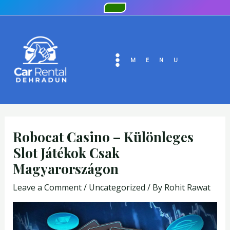
Skip
Post
to
navigation
MAIN
content
MENU
MENU
Robocat Casino – Különleges
Slot Játékok Csak
Magyarországon
Leave a Comment
/
Uncategorized
/ By
Rohit Rawat