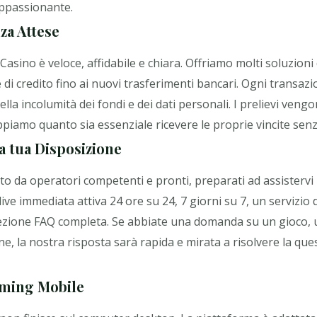
appassionante.
za Attese
asino è veloce, affidabile e chiara. Offriamo molti soluzion
te di credito fino ai nuovi trasferimenti bancari. Ogni transazi
della incolumità dei fondi e dei dati personali. I prelievi veng
piamo quanto sia essenziale ricevere le proprie vincite senza
a tua Disposizione
to da operatori competenti e pronti, preparati ad assisterv
live immediata attiva 24 ore su 24, 7 giorni su 7, un servizio 
sezione FAQ completa. Se abbiate una domanda su un gioco,
, la nostra risposta sarà rapida e mirata a risolvere la qu
aming Mobile