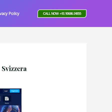
vacy Policy
CALL NOW- +91 90686-34855
 Svizzera