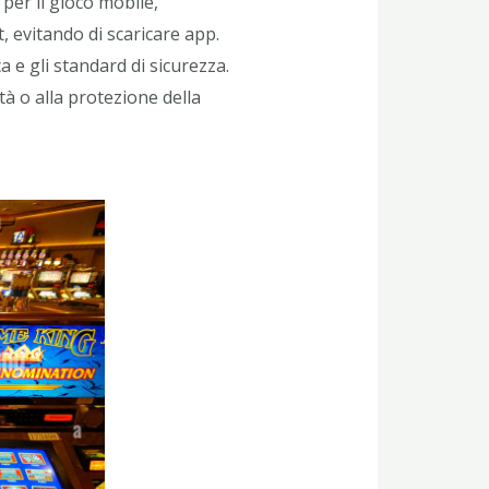
per il gioco mobile,
, evitando di scaricare app.
a e gli standard di sicurezza.
ità o alla protezione della