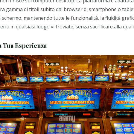
non finisce sul computer desktop. La piattaforma è adattata 
ra gamma di titoli subito dal browser di smartphone o tablet
si schermo, mantenendo tutte le funzionalità, la fluidità grafic
eriti in qualsiasi luogo vi troviate, senza sacrificare alla qual
a Tua Esperienza