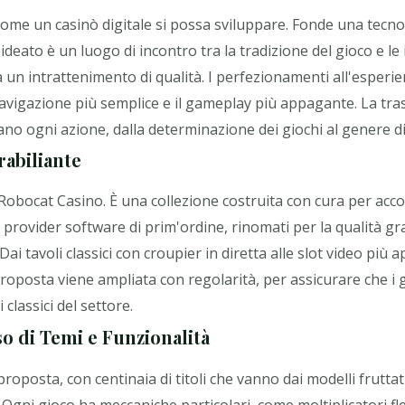
ome un casinò digitale si possa sviluppare. Fonde una tecn
 ideato è un luogo di incontro tra la tradizione del gioco e le
a un intrattenimento di qualità. I perfezionamenti all'esperi
vigazione più semplice e il gameplay più appagante. La trasp
ano ogni azione, dalla determinazione dei giochi al genere d
rabiliante
 di Robocat Casino. È una collezione costruita con cura per acc
rovider software di prim'ordine, rinomati per la qualità grafi
Dai tavoli classici con croupier in diretta alle slot video più 
roposta viene ampliata con regolarità, per assicurare che i
 classici del settore.
o di Temi e Funzionalità
roposta, con centinaia di titoli che vanno dai modelli fruttati 
gni gioco ha meccaniche particolari, come moltiplicatori flessi