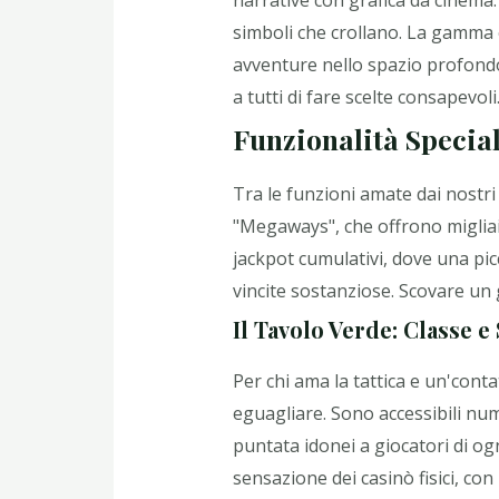
simboli che crollano. La gamma 
avventure nello spazio profondo.
a tutti di fare scelte consapevoli
Funzionalità Specia
Tra le funzioni amate dai nostr
"Megaways", che offrono migliaia
jackpot cumulativi, dove una pi
vincite sostanziose. Scovare un g
Il Tavolo Verde: Classe e
Per chi ama la tattica e un'conta
eguagliare. Sono accessibili nume
puntata idonei a giocatori di o
sensazione dei casinò fisici, con 