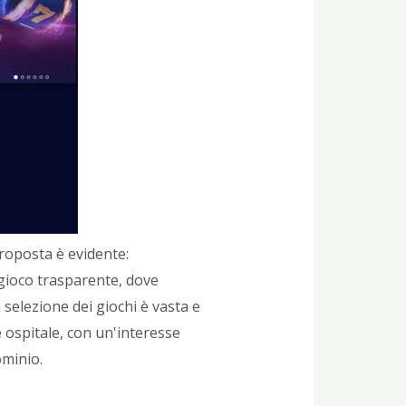
proposta è evidente:
 gioco trasparente, dove
 selezione dei giochi è vasta e
e ospitale, con un'interesse
ominio.