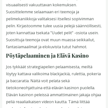
visuaalisesti vakuuttavan kokemuksen.
Suosittelemme selaamaan eri teemoja ja
pelimekaniikkoja valitaksesi itsellesi sopivimman
pelin. Kirjastoomme tulee uusia pelejä säännöllisesti,
joten kannattaa tsekata "Uudet pelit" -osiota usein.
Suosittuja teemoja ovat muun muassa seikkailut,
fantasiamaailmat ja elokuvista tutut hahmot.
Pöytäpelaaminen ja Elävä Kasino
Jos tykkäät strategiapelien pelaamisesta, meiltä
löytyy kattava valikoima blackjackiä, rulettia, pokeria
ja baccaratia. Näitä voit pelata sekä
tietokoneohjattuina että elävän kasinon puolella.
Elävän kasinon peleissä ammattimainen jakaja ohjaa
peliä reaaliaikaisen videon kautta. Tämä liittää