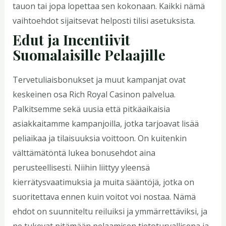
tauon tai jopa lopettaa sen kokonaan. Kaikki nämä
vaihtoehdot sijaitsevat helposti tilisi asetuksista.
Edut ja Incentiivit
Suomalaisille Pelaajille
Tervetuliaisbonukset ja muut kampanjat ovat
keskeinen osa Rich Royal Casinon palvelua.
Palkitsemme sekä uusia että pitkäaikaisia
asiakkaitamme kampanjoilla, jotka tarjoavat lisää
peliaikaa ja tilaisuuksia voittoon. On kuitenkin
välttämätöntä lukea bonusehdot aina
perusteellisesti. Niihin liittyy yleensä
kierrätysvaatimuksia ja muita sääntöjä, jotka on
suoritettava ennen kuin voitot voi nostaa. Nämä
ehdot on suunniteltu reiluiksi ja ymmärrettäviksi, ja