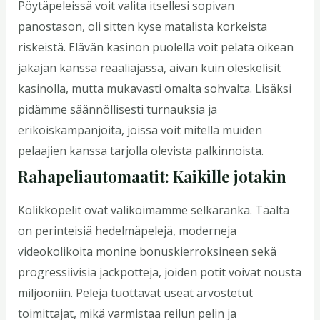
Pöytäpeleissä voit valita itsellesi sopivan
panostason, oli sitten kyse matalista korkeista
riskeistä. Elävän kasinon puolella voit pelata oikean
jakajan kanssa reaaliajassa, aivan kuin oleskelisit
kasinolla, mutta mukavasti omalta sohvalta. Lisäksi
pidämme säännöllisesti turnauksia ja
erikoiskampanjoita, joissa voit mitellä muiden
pelaajien kanssa tarjolla olevista palkinnoista.
Rahapeliautomaatit: Kaikille jotakin
Kolikkopelit ovat valikoimamme selkäranka. Täältä
on perinteisiä hedelmäpelejä, moderneja
videokolikoita monine bonuskierroksineen sekä
progressiivisia jackpotteja, joiden potit voivat nousta
miljooniin. Pelejä tuottavat useat arvostetut
toimittajat, mikä varmistaa reilun pelin ja