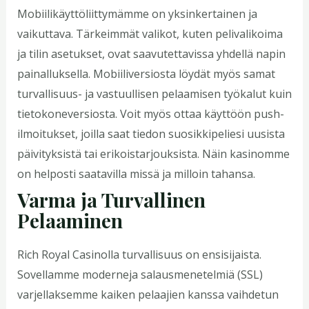
Mobiilikäyttöliittymämme on yksinkertainen ja
vaikuttava. Tärkeimmät valikot, kuten pelivalikoima
ja tilin asetukset, ovat saavutettavissa yhdellä napin
painalluksella. Mobiiliversiosta löydät myös samat
turvallisuus- ja vastuullisen pelaamisen työkalut kuin
tietokoneversiosta. Voit myös ottaa käyttöön push-
ilmoitukset, joilla saat tiedon suosikkipeliesi uusista
päivityksistä tai erikoistarjouksista. Näin kasinomme
on helposti saatavilla missä ja milloin tahansa.
Varma ja Turvallinen
Pelaaminen
Rich Royal Casinolla turvallisuus on ensisijaista.
Sovellamme moderneja salausmenetelmiä (SSL)
varjellaksemme kaiken pelaajien kanssa vaihdetun