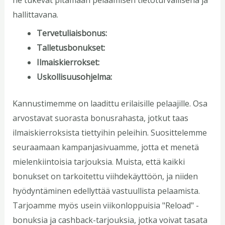
ne tukevat pitämään pelaamisen tietoturvallisena ja
hallittavana.
Tervetuliaisbonus:
Talletusbonukset:
Ilmaiskierrokset:
Uskollisuusohjelma:
Kannustimemme on laadittu erilaisille pelaajille. Osa
arvostavat suorasta bonusrahasta, jotkut taas
ilmaiskierroksista tiettyihin peleihin. Suosittelemme
seuraamaan kampanjasivuamme, jotta et menetä
mielenkiintoisia tarjouksia. Muista, että kaikki
bonukset on tarkoitettu viihdekäyttöön, ja niiden
hyödyntäminen edellyttää vastuullista pelaamista.
Tarjoamme myös usein viikonloppuisia "Reload" -
bonuksia ja cashback-tarjouksia, jotka voivat tasata