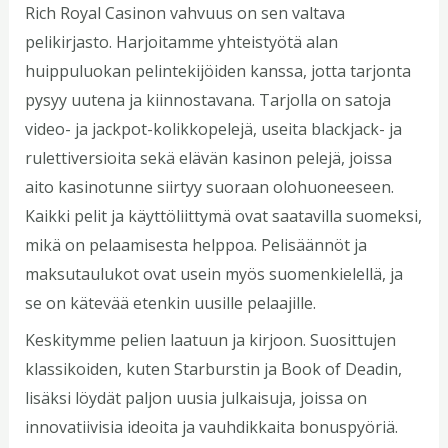
Rich Royal Casinon vahvuus on sen valtava
pelikirjasto. Harjoitamme yhteistyötä alan
huippuluokan pelintekijöiden kanssa, jotta tarjonta
pysyy uutena ja kiinnostavana. Tarjolla on satoja
video- ja jackpot-kolikkopelejä, useita blackjack- ja
rulettiversioita sekä elävän kasinon pelejä, joissa
aito kasinotunne siirtyy suoraan olohuoneeseen.
Kaikki pelit ja käyttöliittymä ovat saatavilla suomeksi,
mikä on pelaamisesta helppoa. Pelisäännöt ja
maksutaulukot ovat usein myös suomenkielellä, ja
se on kätevää etenkin uusille pelaajille.
Keskitymme pelien laatuun ja kirjoon. Suosittujen
klassikoiden, kuten Starburstin ja Book of Deadin,
lisäksi löydät paljon uusia julkaisuja, joissa on
innovatiivisia ideoita ja vauhdikkaita bonuspyöriä.