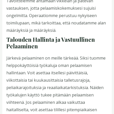
Tavoittelemme antamaan vikkelän ja pätevän
vastauksen, jotta pelaamiskokemuksesi sujuisi
ongelmitta. Operaatiomme perustuu nykyiseen
toimilupaan, mikä tarkoittaa, että noudatamme alan
määräyksiä ja määräyksiä.
Talouden Hallinta ja Vastuullinen
Pelaaminen
Järkevä pelaaminen on meille tärkeää. Siksi tuomme
helppokäyttöisiä työkaluja oman pelaamisen
hallintaan. Voit asettaa itsellesi päivittäisiä,
viikottaisia tai kuukausittaisia talletusrajoja,
peliaikarajoituksia ja reaaliaikatarkistuksia. Näiden
työkalujen käyttö tukee pitämään pelaamisen
viihteenä. Jos pelaaminen alkaa vaikuttaa
haitalliselta, voit asettaa tilillesi pitempiaikaisen