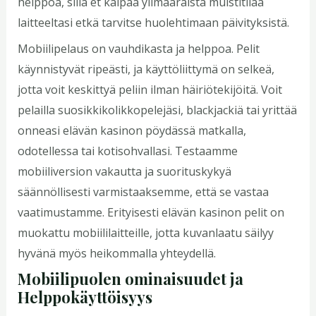
helppoa, sillä et kaipaa ylimääräistä muistitilaa
laitteeltasi etkä tarvitse huolehtimaan päivityksistä.
Mobiilipelaus on vauhdikasta ja helppoa. Pelit
käynnistyvät ripeästi, ja käyttöliittymä on selkeä,
jotta voit keskittyä peliin ilman häiriötekijöitä. Voit
pelailla suosikkikolikkopelejäsi, blackjackiä tai yrittää
onneasi elävän kasinon pöydässä matkalla,
odotellessa tai kotisohvallasi. Testaamme
mobiiliversion vakautta ja suorituskykyä
säännöllisesti varmistaaksemme, että se vastaa
vaatimustamme. Erityisesti elävän kasinon pelit on
muokattu mobiililaitteille, jotta kuvanlaatu säilyy
hyvänä myös heikommalla yhteydellä.
Mobiilipuolen ominaisuudet ja
Helppokäyttöisyys