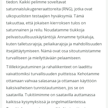
tiedon. Kaikki pelimme soveltavat
satunnaislukugeneraattoreita (RNG), jotka ovat
ulkopuolisten testaajien hyväksymiä. Tämä
takuuttaa, että jokaisen kierroksen tulos on
satunnainen ja reilu. Noudatamme tiukkoja
pelivastuullisuuskäytäntöjä. Annamme työkaluja,
kuten talletusrajoja, peliaikarajoja ja mahdollisuuden
itsejättäytymiseen. Nämä ovat osa sitoutumistamme
turvalliseen ja miellyttävään pelaamiseen.
Tilillekirjautuminen ja rahaliikenteet on laadittu
vaivattomiksi turvallisuuden puitteissa. Kehotamme
ottamaan vahvaa salasanaa ja ottamaan käyttöön
kaksivaiheisen tunnistautumisen, jos se on
saatavilla. Tukitiimimme on saatavilla auttamassa
kaikissa kysymyksissä ja ongelmatilanteissa.