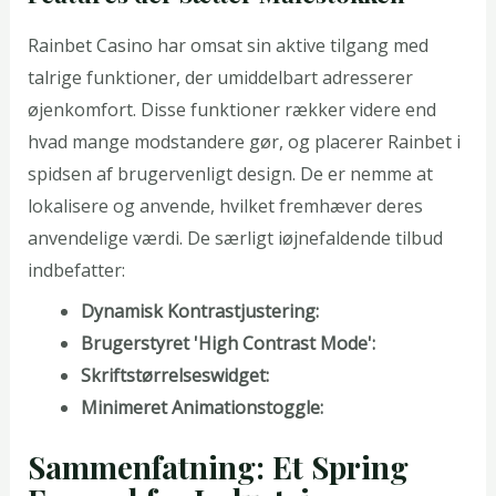
Rainbet Casino har omsat sin aktive tilgang med
talrige funktioner, der umiddelbart adresserer
øjenkomfort. Disse funktioner rækker videre end
hvad mange modstandere gør, og placerer Rainbet i
spidsen af brugervenligt design. De er nemme at
lokalisere og anvende, hvilket fremhæver deres
anvendelige værdi. De særligt iøjnefaldende tilbud
indbefatter:
Dynamisk Kontrastjustering:
Brugerstyret 'High Contrast Mode':
Skriftstørrelseswidget:
Minimeret Animationstoggle:
Sammenfatning: Et Spring