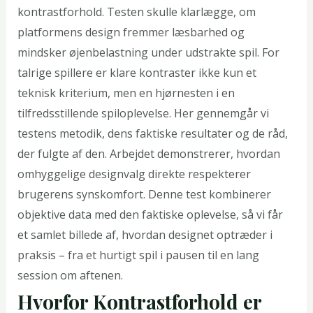
kontrastforhold. Testen skulle klarlægge, om
platformens design fremmer læsbarhed og
mindsker øjenbelastning under udstrakte spil. For
talrige spillere er klare kontraster ikke kun et
teknisk kriterium, men en hjørnesten i en
tilfredsstillende spiloplevelse. Her gennemgår vi
testens metodik, dens faktiske resultater og de råd,
der fulgte af den. Arbejdet demonstrerer, hvordan
omhyggelige designvalg direkte respekterer
brugerens synskomfort. Denne test kombinerer
objektive data med den faktiske oplevelse, så vi får
et samlet billede af, hvordan designet optræder i
praksis – fra et hurtigt spil i pausen til en lang
session om aftenen.
Hvorfor Kontrastforhold er