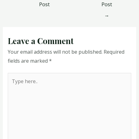
Post
Post
→
Leave a Comment
Your email address will not be published.
Required
fields are marked
*
Type
here..