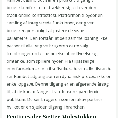
Rainbet Casino udviser en proaktiv tilgang til
brugerkomfort, der strækker sig ud over den
traditionelle kontrasttest. Platformen tilbyder en
samling af integrerede funktioner, der giver
brugeren personligt at justere de visuelle
parametre. Den forstår, at den samme løsning ikke
passer til alle. At give brugeren dette valg
frembringer en fornemmelse af indflydelse og
omtanke, som spillere nyder. Fra tilpasselige
interface-elementer til sofistikerede visuelle tilstande
ser Rainbet adgang som en dynamisk proces, ikke en
enkel opgave. Denne tilgang er en afgørende årsag
til, at de kan at fange et verdensomspændende
publikum. De ser brugeren som en aktiv partner,
hvilket er en sjælden tilgang i branchen.
Features der Sætter Målestokken