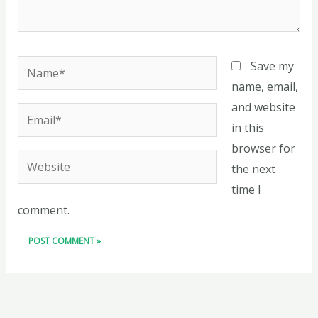
Name*
Save my
name, email,
and website
Email*
in this
browser for
Website
the next
time I
comment.