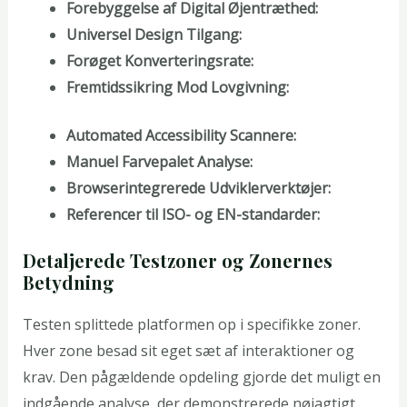
Forebyggelse af Digital Øjentræthed:
Universel Design Tilgang:
Forøget Konverteringsrate:
Fremtidssikring Mod Lovgivning:
Automated Accessibility Scannere:
Manuel Farvepalet Analyse:
Browserintegrerede Udviklerverktøjer:
Referencer til ISO- og EN-standarder:
Detaljerede Testzoner og Zonernes
Betydning
Testen splittede platformen op i specifikke zoner.
Hver zone besad sit eget sæt af interaktioner og
krav. Den pågældende opdeling gjorde det muligt en
indgående analyse, der demonstrerede nøjagtigt