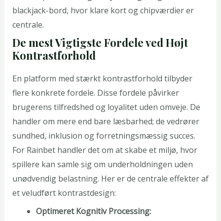
blackjack-bord, hvor klare kort og chipværdier er
centrale.
De mest Vigtigste Fordele ved Højt
Kontrastforhold
En platform med stærkt kontrastforhold tilbyder
flere konkrete fordele. Disse fordele påvirker
brugerens tilfredshed og loyalitet uden omveje. De
handler om mere end bare læsbarhed; de vedrører
sundhed, inklusion og forretningsmæssig succes.
For Rainbet handler det om at skabe et miljø, hvor
spillere kan samle sig om underholdningen uden
unødvendig belastning. Her er de centrale effekter af
et veludført kontrastdesign:
Optimeret Kognitiv Processing: