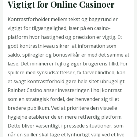
Vigtigt for Online Casinoer
Kontrastforholdet mellem tekst og baggrund er
vigtigt for tilgængelighed, især på en casino-
platform hvor hastighed og præcision er vigtig. Et
godt kontrastniveau sikrer, at information som
saldo, spilregler og bonusvilkår er med det samme at
læse. Det minimerer fejl og øger brugerens tillid. For
spillere med synsudsættelser, fx farveblindhed, kan
et svagt kontrastforhold gøre hele sitet ubrugeligt.
Rainbet Casino anser investeringen i høj kontrast
som en strategisk fordel, der henvender sig til et
bredere publikum. Ved at prioritere den visuelle
hygiejne etablerer de en mere retfærdig platform.
Dette bliver væsentligt i pressede situationer, som
når en spiller skal tage et lynhurtigt valg ved et live