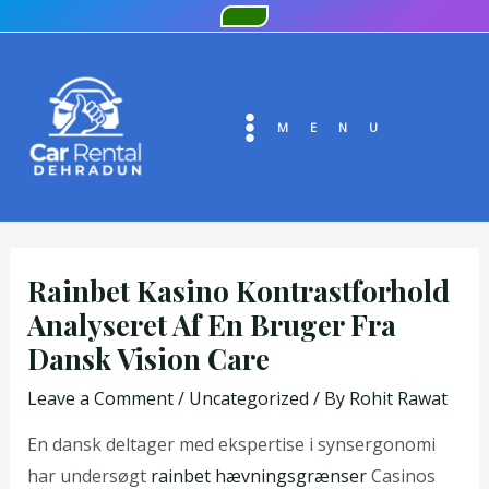
Skip
Post
to
navigation
MAIN
content
MENU
MENU
Rainbet Kasino Kontrastforhold
Analyseret Af En Bruger Fra
Dansk Vision Care
Leave a Comment
/
Uncategorized
/ By
Rohit Rawat
En dansk deltager med ekspertise i synsergonomi
har undersøgt
rainbet hævningsgrænser
Casinos