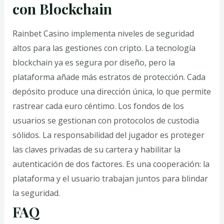
con Blockchain
Rainbet Casino implementa niveles de seguridad
altos para las gestiones con cripto. La tecnología
blockchain ya es segura por diseño, pero la
plataforma añade más estratos de protección. Cada
depósito produce una dirección única, lo que permite
rastrear cada euro céntimo. Los fondos de los
usuarios se gestionan con protocolos de custodia
sólidos. La responsabilidad del jugador es proteger
las claves privadas de su cartera y habilitar la
autenticación de dos factores. Es una cooperación: la
plataforma y el usuario trabajan juntos para blindar
la seguridad.
FAQ