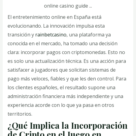
El entretenimiento online en España está
evolucionando. La innovación impulsa esta
transición y
rainbetcasino
, una plataforma ya
conocida en el mercado, ha tomado una decisión
clara: incorporar pagos con criptomonedas. Esto no
es solo una actualización técnica. Es una acción para
satisfacer a jugadores que solicitan sistemas de
pago más veloces, fiables y que les den control. Para
los clientes españoles, el resultado supone una
administración financiera más independiente y una
experiencia acorde con lo que ya pasa en otros
territorios.
¿Qué Implica la Incorporación
de Cripto en el Juego en