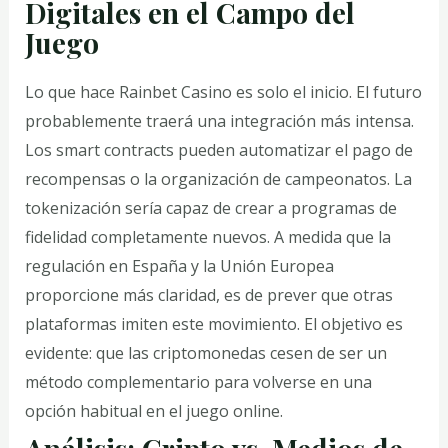
Digitales en el Campo del
Juego
Lo que hace Rainbet Casino es solo el inicio. El futuro
probablemente traerá una integración más intensa.
Los smart contracts pueden automatizar el pago de
recompensas o la organización de campeonatos. La
tokenización sería capaz de crear a programas de
fidelidad completamente nuevos. A medida que la
regulación en España y la Unión Europea
proporcione más claridad, es de prever que otras
plataformas imiten este movimiento. El objetivo es
evidente: que las criptomonedas cesen de ser un
método complementario para volverse en una
opción habitual en el juego online.