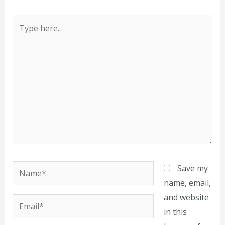
Type
here..
Name*
Save my
name, email,
and website
Email*
in this