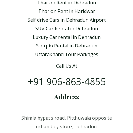
Thar on Rent in Dehradun
Thar on Rent in Haridwar
Self drive Cars in Dehradun Airport
SUV Car Rental in Dehradun
Luxury Car rental in Dehradun
Scorpio Rental in Dehradun
Uttarakhand Tour Packages
Call Us At
+91 906-863-4855
Address
Shimla bypass road, Pitthuwala opposite
urban buy store, Dehradun.