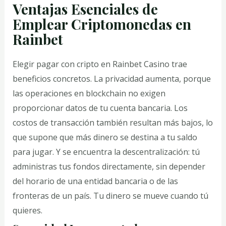
Ventajas Esenciales de
Emplear Criptomonedas en
Rainbet
Elegir pagar con cripto en Rainbet Casino trae
beneficios concretos. La privacidad aumenta, porque
las operaciones en blockchain no exigen
proporcionar datos de tu cuenta bancaria. Los
costos de transacción también resultan más bajos, lo
que supone que más dinero se destina a tu saldo
para jugar. Y se encuentra la descentralización: tú
administras tus fondos directamente, sin depender
del horario de una entidad bancaria o de las
fronteras de un país. Tu dinero se mueve cuando tú
quieres.