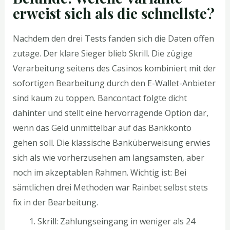
erweist sich als die schnellste?
Nachdem den drei Tests fanden sich die Daten offen
zutage. Der klare Sieger blieb Skrill. Die zügige
Verarbeitung seitens des Casinos kombiniert mit der
sofortigen Bearbeitung durch den E-Wallet-Anbieter
sind kaum zu toppen. Bancontact folgte dicht
dahinter und stellt eine hervorragende Option dar,
wenn das Geld unmittelbar auf das Bankkonto
gehen soll. Die klassische Banküberweisung erwies
sich als wie vorherzusehen am langsamsten, aber
noch im akzeptablen Rahmen. Wichtig ist: Bei
sämtlichen drei Methoden war Rainbet selbst stets
fix in der Bearbeitung.
Skrill: Zahlungseingang in weniger als 24