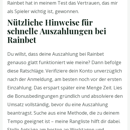
Rainbet hat in meinem Test das Vertrauen, das mir
als Spieler wichtig ist, gewonnen.
Nützliche Hinweise für
schnelle Auszahlungen bei
Rainbet
Du willst, dass deine Auszahlung bei Rainbet
genauso glatt funktioniert wie meine? Dann befolge
diese Ratschläge. Verifiziere dein Konto unverzüglich
nach der Anmeldung, am besten noch vor der ersten
Einzahlung. Das erspart später eine Menge Zeit. Lies
die Bonusbedingungen gründlich und absolviere den
Umsatz vollständig, bevor du eine Auszahlung
beantragst. Suche aus eine Methode, die zu deinem
Tempo geeignet ist – meine Rangliste hilft dir dabei.
Stelle Anträge am besten an Werktagen und