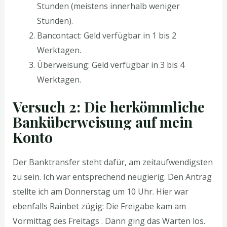
Stunden (meistens innerhalb weniger
Stunden).
Bancontact: Geld verfügbar in 1 bis 2
Werktagen.
Überweisung: Geld verfügbar in 3 bis 4
Werktagen.
Versuch 2: Die herkömmliche
Banküberweisung auf mein
Konto
Der Banktransfer steht dafür, am zeitaufwendigsten
zu sein. Ich war entsprechend neugierig. Den Antrag
stellte ich am Donnerstag um 10 Uhr. Hier war
ebenfalls Rainbet zügig: Die Freigabe kam am
Vormittag des Freitags . Dann ging das Warten los.