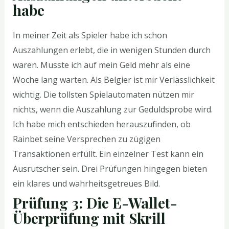
habe
In meiner Zeit als Spieler habe ich schon
Auszahlungen erlebt, die in wenigen Stunden durch
waren. Musste ich auf mein Geld mehr als eine
Woche lang warten. Als Belgier ist mir Verlässlichkeit
wichtig. Die tollsten Spielautomaten nützen mir
nichts, wenn die Auszahlung zur Geduldsprobe wird.
Ich habe mich entschieden herauszufinden, ob
Rainbet seine Versprechen zu zügigen
Transaktionen erfüllt. Ein einzelner Test kann ein
Ausrutscher sein. Drei Prüfungen hingegen bieten
ein klares und wahrheitsgetreues Bild.
Prüfung 3: Die E-Wallet-
Überprüfung mit Skrill