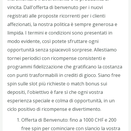
vincita. Dall'offerta di benvenuto per i nuovi
registrati alle proposte ricorrenti per i clienti
affezionati, la nostra politica è sempre generosa e
limpida. I termini e condizioni sono presentati in
modo evidente, così potete sfruttare ogni
opportunità senza spiacevoli sorprese. Allestiamo
tornei periodici con ricompense consistenti e
programmi fidelizzazione che gratificano la costanza
con punti trasformabili in crediti di gioco. Siano free
spin sulle slot più richieste o match bonus sui
depositi, l'obiettivo è fare sì che ogni vostra
esperienza speciale e colma di opportunità, in un
ciclo positivo di ricompense e divertimento.
Offerta di Benvenuto: fino a 1000 CHF e 200
free spin per cominciare con slancio la vostra