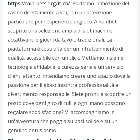
https://rain-bets.org/it-ch/
. Portiamo l'emozione del
casinò direttamente a voi, con un'attenzione
particolare per l'esperienza di gioco. A Rainbet
scoprite una selezione ampia di slot machine
accattivanti e giochi da tavolo tradizionali. La
piattaforma è costruita per un intrattenimento di
qualità, accessibile con un click. Mettiamo insieme
tecnologia affidabile, sicurezza seria e un servizio
clienti attento. Intendiamo creare uno spazio dove la
passione per il gioco incontra professionalità e
divertimento responsabile. Siete pronti a scoprire un
posto dove ogni giro di rulli e ogni mano possono
regalare soddisfazione? Vi accompagniamo in
un'avventura che poggia su basi solide e su un
genuino entusiasmo.