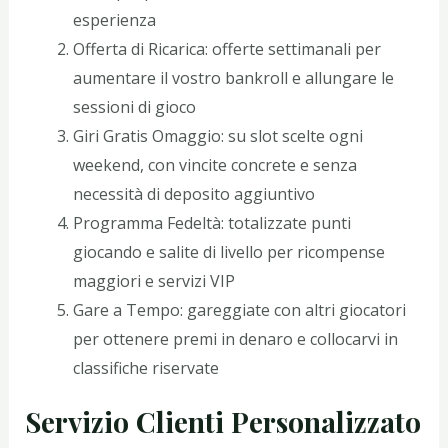
esperienza
Offerta di Ricarica: offerte settimanali per
aumentare il vostro bankroll e allungare le
sessioni di gioco
Giri Gratis Omaggio: su slot scelte ogni
weekend, con vincite concrete e senza
necessità di deposito aggiuntivo
Programma Fedeltà: totalizzate punti
giocando e salite di livello per ricompense
maggiori e servizi VIP
Gare a Tempo: gareggiate con altri giocatori
per ottenere premi in denaro e collocarvi in
classifiche riservate
Servizio Clienti Personalizzato