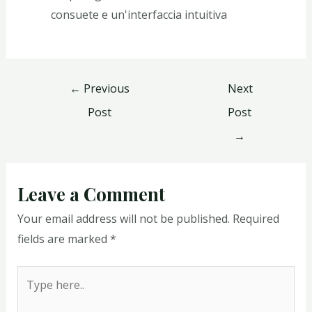
consuete e un'interfaccia intuitiva
←
Previous
Next
Post
Post
→
Leave a Comment
Your email address will not be published.
Required
fields are marked
*
Type
here..