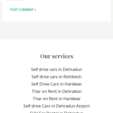
Our services
Self drive cars in Dehradun
Self drive cars in Rishikesh
Self Drive Cars in Haridwar
Thar on Rent in Dehradun
Thar on Rent in Haridwar
Self drive Cars in Dehradun Airport