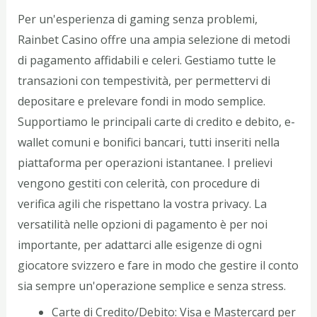
Per un'esperienza di gaming senza problemi,
Rainbet Casino offre una ampia selezione di metodi
di pagamento affidabili e celeri. Gestiamo tutte le
transazioni con tempestività, per permettervi di
depositare e prelevare fondi in modo semplice.
Supportiamo le principali carte di credito e debito, e-
wallet comuni e bonifici bancari, tutti inseriti nella
piattaforma per operazioni istantanee. I prelievi
vengono gestiti con celerità, con procedure di
verifica agili che rispettano la vostra privacy. La
versatilità nelle opzioni di pagamento è per noi
importante, per adattarci alle esigenze di ogni
giocatore svizzero e fare in modo che gestire il conto
sia sempre un'operazione semplice e senza stress.
Carte di Credito/Debito: Visa e Mastercard per