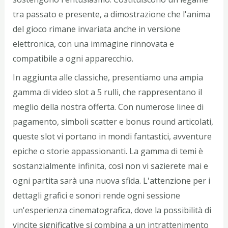
tra passato e presente, a dimostrazione che l'anima
del gioco rimane invariata anche in versione
elettronica, con una immagine rinnovata e
compatibile a ogni apparecchio.
In aggiunta alle classiche, presentiamo una ampia
gamma di video slot a 5 rulli, che rappresentano il
meglio della nostra offerta. Con numerose linee di
pagamento, simboli scatter e bonus round articolati,
queste slot vi portano in mondi fantastici, avventure
epiche o storie appassionanti. La gamma di temi è
sostanzialmente infinita, così non vi sazierete mai e
ogni partita sarà una nuova sfida. L'attenzione per i
dettagli grafici e sonori rende ogni sessione
un'esperienza cinematografica, dove la possibilità di
vincite significative si combina a un intrattenimento