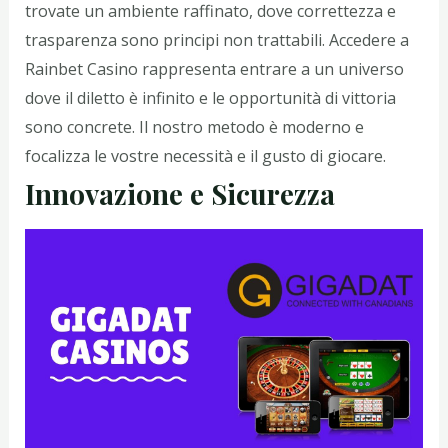
trovate un ambiente raffinato, dove correttezza e
trasparenza sono principi non trattabili. Accedere a
Rainbet Casino rappresenta entrare a un universo
dove il diletto è infinito e le opportunità di vittoria
sono concrete. Il nostro metodo è moderno e
focalizza le vostre necessità e il gusto di giocare.
Innovazione e Sicurezza