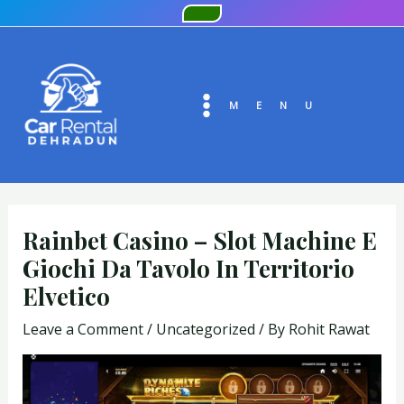
Skip
Post
to
navigation
MAIN
content
MENU
MENU
Rainbet Casino – Slot Machine E
Giochi Da Tavolo In Territorio
Elvetico
Leave a Comment
/
Uncategorized
/ By
Rohit Rawat