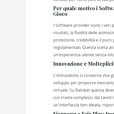
Per quale motivo i Softw
Gioco
I software provider sono i veri p
risultati, la fluidità delle anima
protezione, credibilità e il puro
regolamentati. Questa scelta as
un'esperienza utente senza into
Innovazione e Molteplici
L'entusiasmo si conserva viva gr
sviluppo per proporre meccanich
virtuale. Su Rainbet questa divers
con trama complessi, dai tavoli l
un'interfaccia ben ideata, rispo
Sicurezza e Fair Play: Im