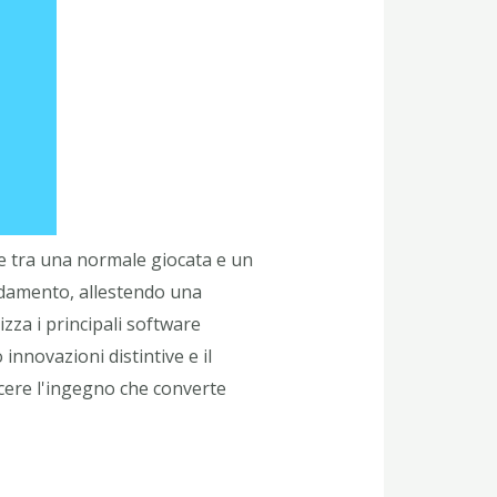
ve tra una normale giocata e un
ndamento, allestendo una
izza i principali software
innovazioni distintive e il
scere l'ingegno che converte