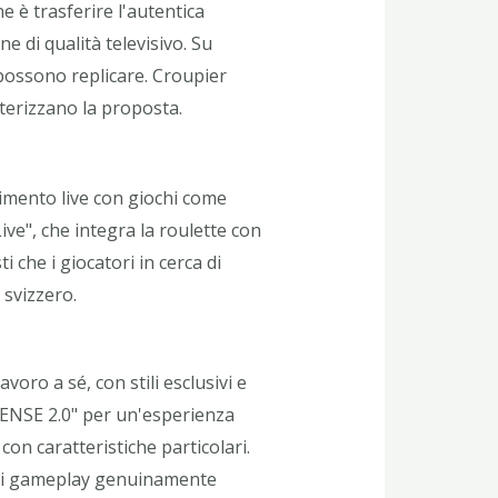
 è trasferire l'autentica
e di qualità televisivo. Su
 possono replicare. Croupier
tterizzano la proposta.
nimento live con giochi come
ve", che integra la roulette con
i che i giocatori in cerca di
 svizzero.
oro a sé, con stili esclusivi e
iSENSE 2.0" per un'esperienza
on caratteristiche particolari.
a di gameplay genuinamente