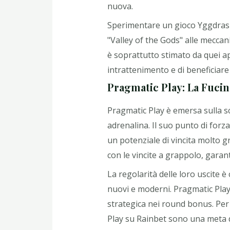
nuova.
Sperimentare un gioco Yggdrasil
"Valley of the Gods" alle meccan
è soprattutto stimato da quei app
intrattenimento e di beneficiare 
Pragmatic Play: La Fucina
Pragmatic Play è emersa sulla sc
adrenalina. Il suo punto di forza
un potenziale di vincita molto g
con le vincite a grappolo, garant
La regolarità delle loro uscite è
nuovi e moderni. Pragmatic Play h
strategica nei round bonus. Per 
Play su Rainbet sono una meta d