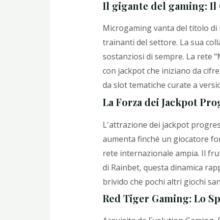
Il gigante del gaming: Il
Microgaming vanta del titolo di 
trainanti del settore. La sua co
sostanziosi di sempre. La rete 
con jackpot che iniziano da cifr
da slot tematiche curate a versio
La Forza dei Jackpot Pro
L'attrazione dei jackpot progres
aumenta finché un giocatore for
rete internazionale ampia. Il fr
di Rainbet, questa dinamica rapp
brivido che pochi altri giochi sa
Red Tiger Gaming: Lo Spe