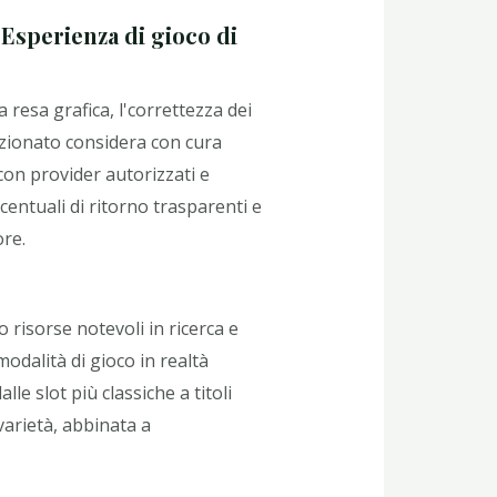
Esperienza di gioco di
 resa grafica, l'correttezza dei
elezionato considera con cura
 con provider autorizzati e
entuali di ritorno trasparenti e
ore.
risorse notevoli in ricerca e
odalità di gioco in realtà
lle slot più classiche a titoli
varietà, abbinata a