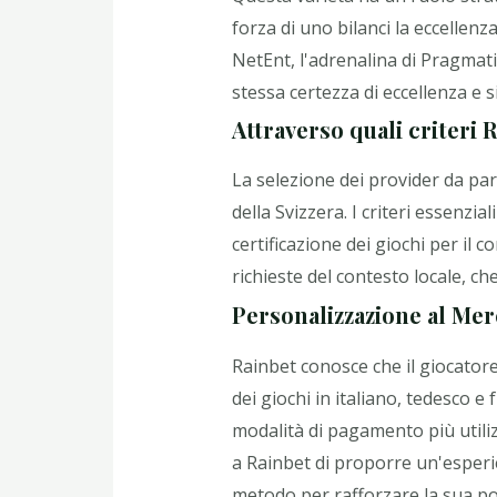
forza di uno bilanci la eccellenz
NetEnt, l'adrenalina di Pragmatic
stessa certezza di eccellenza e s
Attraverso quali criteri
La selezione dei provider da par
della Svizzera. I criteri essenzia
certificazione dei giochi per il 
richieste del contesto locale, c
Personalizzazione al Mer
Rainbet conosce che il giocatore 
dei giochi in italiano, tedesco 
modalità di pagamento più utiliz
a Rainbet di proporre un'esperi
metodo per rafforzare la sua po