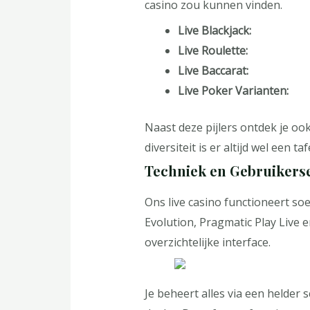
casino zou kunnen vinden.
Live Blackjack:
Live Roulette:
Live Baccarat:
Live Poker Varianten:
Naast deze pijlers ontdek je oo
diversiteit is er altijd wel een tafe
Techniek en Gebruikers
Ons live casino functioneert s
Evolution, Pragmatic Play Live 
overzichtelijke interface.
Je beheert alles via een helder 