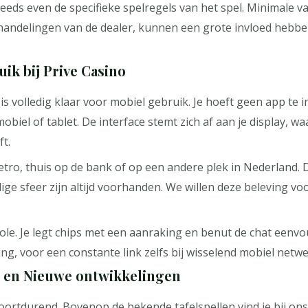
teeds even de specifieke spelregels van het spel. Minimale var
e handelingen van de dealer, kunnen een grote invloed hebbe
ik bij Prive Casino
 is volledig klaar voor mobiel gebruik. Je hoeft geen app te
biel of tablet. De interface stemt zich af aan je display, wa
t.
etro, thuis op de bank of op een andere plek in Nederland. 
ige sfeer zijn altijd voorhanden. We willen deze beleving vo
ole. Je legt chips met een aanraking en benut de chat eenv
g, voor een constante link zelfs bij wisselend mobiel netwe
 en Nieuwe ontwikkelingen
 voortdurend. Bovenop de bekende tafelspellen vind je bij o