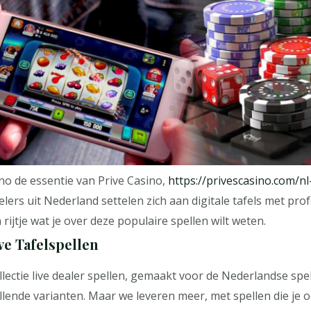
sino de essentie van Prive Casino,
https://privescasino.com/nl
Spelers uit Nederland settelen zich aan digitale tafels met pro
rijtje wat je over deze populaire spellen wilt weten.
ve Tafelspellen
lectie live dealer spellen, gemaakt voor de Nederlandse speler
chillende varianten. Maar we leveren meer, met spellen die je