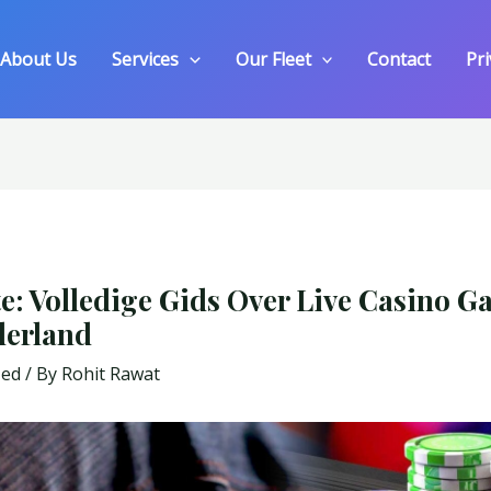
About Us
Services
Our Fleet
Contact
Pri
e: Volledige Gids Over Live Casino G
derland
zed
/ By
Rohit Rawat