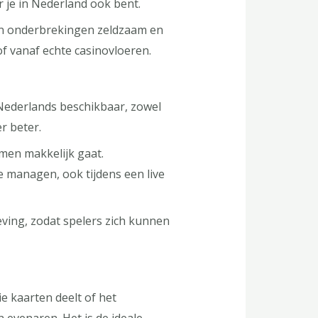
 je in Nederland ook bent.
ijn onderbrekingen zeldzaam en
f vanaf echte casinovloeren.
 Nederlands beschikbaar, zowel
r beter.
men makkelijk gaat.
e managen, ook tijdens een live
ving, zodat spelers zich kunnen
e kaarten deelt of het