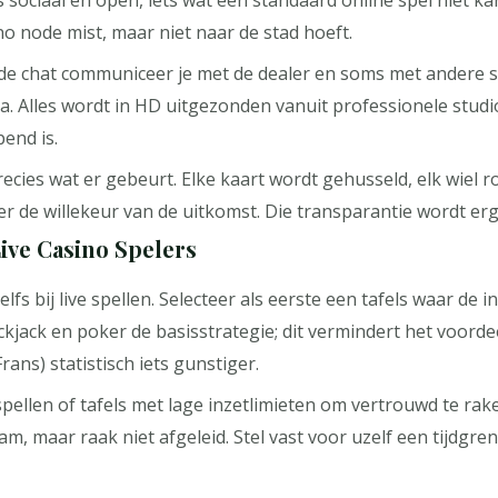
is sociaal en open, iets wat een standaard online spel niet ka
ino node mist, maar niet naar de stad hoeft.
ia de chat communiceer je met de dealer en soms met andere s
a. Alles wordt in HD uitgezonden vanuit professionele studio
end is.
recies wat er gebeurt. Elke kaart wordt gehusseld, elk wiel r
over de willekeur van de uitkomst. Die transparantie wordt e
ive Casino Spelers
fs bij live spellen. Selecteer als eerste een tafels waar de 
ackjack en poker de basisstrategie; dit vermindert het voordeel
ans) statistisch iets gunstiger.
pellen of tafels met lage inzetlimieten om vertrouwd te rake
am, maar raak niet afgeleid. Stel vast voor uzelf een tijdgren