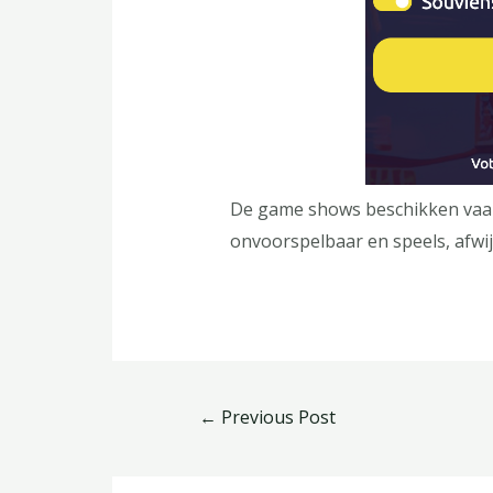
De game shows beschikken vaak 
onvoorspelbaar en speels, afwij
←
Previous Post