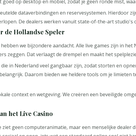
t goed op desktop en mobiel, zodat je geen ronde mist, waar
sleutelde dataverbindingen en reservesystemen. Hierdoor z
lopen. De dealers werken vanuit state-of-the-art studio's o
or de Hollandse Speler
hebben we bijzondere aandacht. Alle live games zijn in het
lers zeggen. Dat verlaagt de drempel en maakt het spelplezie
ie in Nederland veel gangbaar zijn, zodat storten en opne
elangrijk. Daarom bieden we heldere tools om je limieten t
okale context en wetgeving. We creëren een beveiligde omge
an het Live Casino
 ziet geen computeranimatie, maar een menselijke dealer di