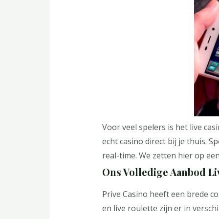
Voor veel spelers is het live ca
echt casino direct bij je thuis. 
real-time. We zetten hier op een 
Ons Volledige Aanbod Li
Prive Casino heeft een brede col
en live roulette zijn er in vers