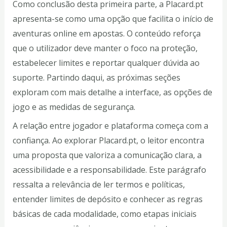
Como conclusão desta primeira parte, a Placard.pt
apresenta-se como uma opção que facilita o início de
aventuras online em apostas. O conteúdo reforça
que o utilizador deve manter o foco na proteção,
estabelecer limites e reportar qualquer dúvida ao
suporte. Partindo daqui, as próximas seções
exploram com mais detalhe a interface, as opções de
jogo e as medidas de segurança.
A relação entre jogador e plataforma começa com a
confiança. Ao explorar Placard.pt, o leitor encontra
uma proposta que valoriza a comunicação clara, a
acessibilidade e a responsabilidade. Este parágrafo
ressalta a relevância de ler termos e políticas,
entender limites de depósito e conhecer as regras
básicas de cada modalidade, como etapas iniciais