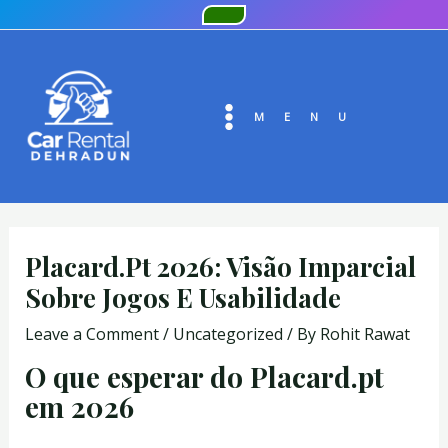
Skip
Post
to
navigation
MAIN
content
MENU
MENU
Placard.pt 2026: Visão Imparcial
Sobre Jogos E Usabilidade
Leave a Comment
/
Uncategorized
/ By
Rohit Rawat
O que esperar do Placard.pt
em 2026