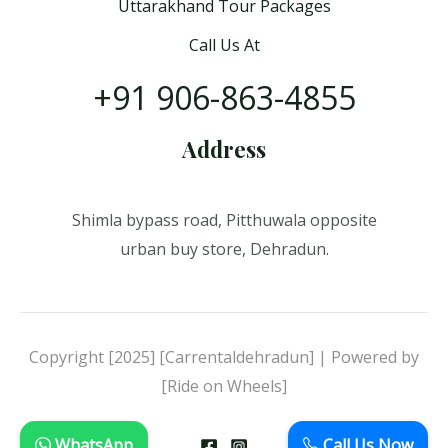
Uttarakhand Tour Packages
Call Us At
+91 906-863-4855
Address
Shimla bypass road, Pitthuwala opposite
urban buy store, Dehradun.
Copyright [2025] [Carrentaldehradun] | Powered by
[Ride on Wheels]
WhatsApp
Call Us Now