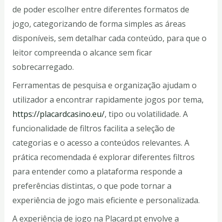
de poder escolher entre diferentes formatos de
jogo, categorizando de forma simples as áreas
disponíveis, sem detalhar cada conteúdo, para que o
leitor compreenda o alcance sem ficar
sobrecarregado.
Ferramentas de pesquisa e organização ajudam o
utilizador a encontrar rapidamente jogos por tema,
https://placardcasino.eu/
, tipo ou volatilidade. A
funcionalidade de filtros facilita a seleção de
categorias e o acesso a conteúdos relevantes. A
prática recomendada é explorar diferentes filtros
para entender como a plataforma responde a
preferências distintas, o que pode tornar a
experiência de jogo mais eficiente e personalizada.
A experiência de jogo na Placard.pt envolve a