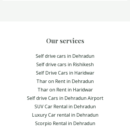
Our services
Self drive cars in Dehradun
Self drive cars in Rishikesh
Self Drive Cars in Haridwar
Thar on Rent in Dehradun
Thar on Rent in Haridwar
Self drive Cars in Dehradun Airport
SUV Car Rental in Dehradun
Luxury Car rental in Dehradun
Scorpio Rental in Dehradun