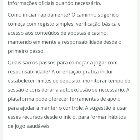
informações oficiais quando necessário.
Como iniciar rapidamente? O caminho sugerido
começa com registo simples, verificação básica e
acesso aos conteúdos de apostas e casino,
mantendo em mente a responsabilidade desde o
primeiro passo.
Quais são os passos para começar a jogar com
responsabilidade? A orientação prática inclui
estabelecer limites de depósito, monitorar tempo de
sessão e considerar a autoexclusão se necessário. A
plataforma pode oferecer ferramentas de apoio
para ajudar a manter o controle. A sugestão é usar
esses recursos desde o início, para formar hábitos
de jogo saudáveis.