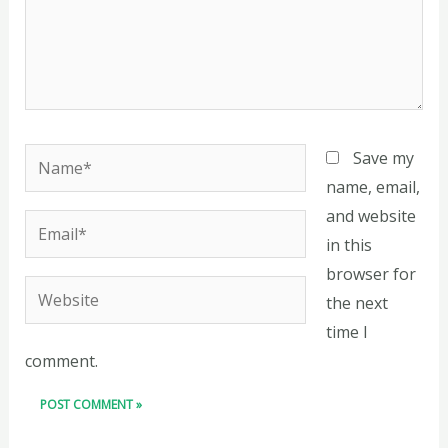
Name*
Save my
name, email,
and website
Email*
in this
browser for
Website
the next
time I
comment.