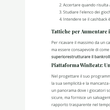
Accertare quando risulta a
Studiare l'elenco dei gioch
Intendere se il cashback è
Tattiche per Aumentare i
Per ricavare il massimo da un c
ma essere consapevole di come
superiore
strutturare il bankroll
Piattaforma WinBeatz: Un
Nel progettare il suo programma
la sua semplicità e la mancanza 
un panorama dove i giocatori so
sicure, ma fornisce un salvagent
rapporto trasparente nel tempo.