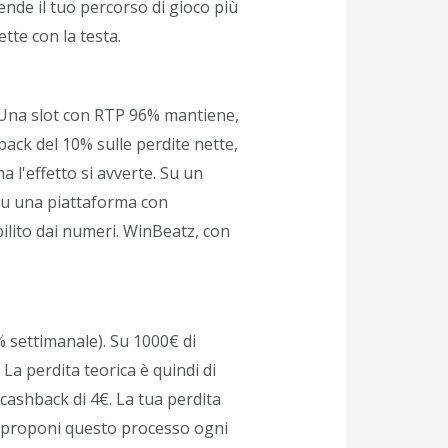
ende il tuo percorso di gioco più
te con la testa.
. Una slot con RTP 96% mantiene,
hback del 10% sulle perdite nette,
 l'effetto si avverte. Su un
 su una piattaforma con
bilito dai numeri. WinBeatz, con
 settimanale). Su 1000€ di
 La perdita teorica è quindi di
 cashback di 4€. La tua perdita
. Riproponi questo processo ogni