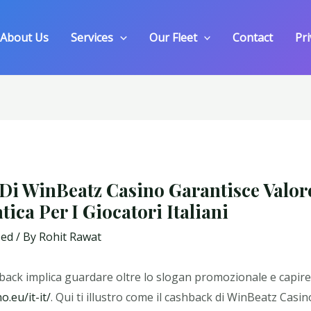
About Us
Services
Our Fleet
Contact
Pri
Di WinBeatz Casino Garantisce Valor
ica Per I Giocatori Italiani
zed
/ By
Rohit Rawat
ack implica guardare oltre lo slogan promozionale e capir
o.eu/it-it/
. Qui ti illustro come il cashback di WinBeatz Cas