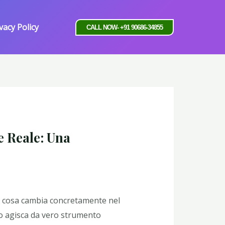
vacy Policy
CALL NOW- +91 90686-34855
e Reale: Una
e cosa cambia concretamente nel
ino agisca da vero strumento