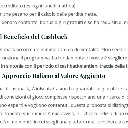
ccreditato (es. ogni lunedì mattina).
i che pesano per il calcolo delle perdite nette.
 denaro contante, bonus o giri gratuiti e se ha requisiti di g
l Beneficio del Cashback
ashback occorre un minimo cambio di mentalità. Non sei tenu
 funziona il programma. La fondamentale mossa è
scegliere
 in sintonia con il periodo di cashback
mantieni traccia della 
 Approccio Italiano al Valore Aggiunto
 di cashback, WinBeatz Casino ha guardato al giocatore ital
di condizioni di gioco complesse rispecchiano una ricerca di 
no esperti e vogliono contenuti, questa proposta si disting
e fondato sui numeri. A mio avviso, è il chiaro indizio di un
 Nel momento in cui scegli una piattaforma, considera a cos