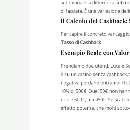
settimana e la differenza sul tu
di facciata. È una variazione dell
Il Calcolo del Cashback:
Per capire il concreto vantaggio
Tasso di Cashback
Esempio Reale con Valori 
Prendiamo due utenti, Luca e So
è su un casino senza cashback, 
negativa perdano entrambi l'total
10% di 500€. Quei 50€ non hanno
non è 500€, ma 450€. Su scala me
effetto potente, che molti sotto