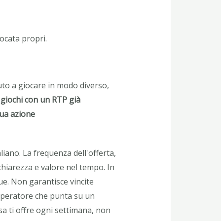
iocata propri.
to a giocare in modo diverso,
 giochi con un RTP già
tua azione
iano. La frequenza dell'offerta,
chiarezza e valore nel tempo. In
ue. Non garantisce vincite
 operatore che punta su un
a ti offre ogni settimana, non