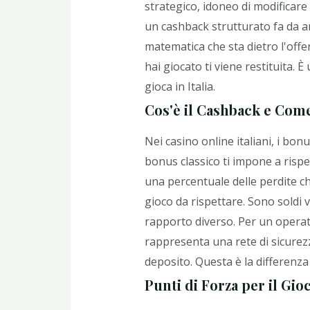
strategico, idoneo di modificare
un cashback strutturato fa da am
matematica che sta dietro l'offe
hai giocato ti viene restituita.
gioca in Italia.
Cos'è il Cashback e Com
Nei casino online italiani, i bo
bonus classico ti impone a rispe
una percentuale delle perdite ch
gioco da rispettare. Sono soldi 
rapporto diverso. Per un operat
rappresenta una rete di sicurezz
deposito. Questa è la differenza 
Punti di Forza per il Gio