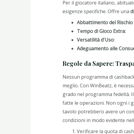
Per il giocatore italiano, abit
esigenze specifiche. Offre una
d
Abbattimento del Rischio
Tempo di Gioco Extra:
Versatilità d'Uso:
Adeguamento alle Consuet
Regole da Sapere: Trasp
Nessun programma di cashback è 
meglio. Con WinBeatz, è necessar
grado nel programma fedeltà. I
fatte le operazioni. Non ogni i 
tavolo potrebbero avere un con
condizioni in modo evidente nell
Verificare la quota di cas