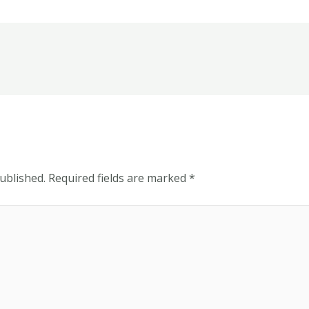
ublished.
Required fields are marked
*