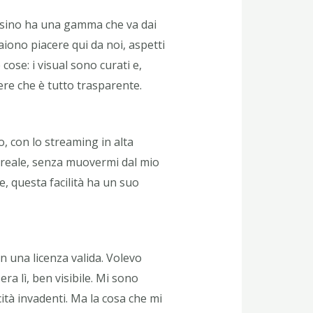
 Casino ha una gamma che va dai
aiono piacere qui da noi, aspetti
ose: i visual sono curati e,
ere che è tutto trasparente.
o, con lo streaming in alta
po reale, senza muovermi dal mio
e, questa facilità ha un suo
n una licenza valida. Volevo
ra lì, ben visibile. Mi sono
cità invadenti. Ma la cosa che mi