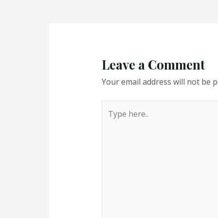
Leave a Comment
Your email address will not be p
Type
here..