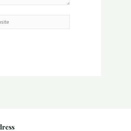
te
dress