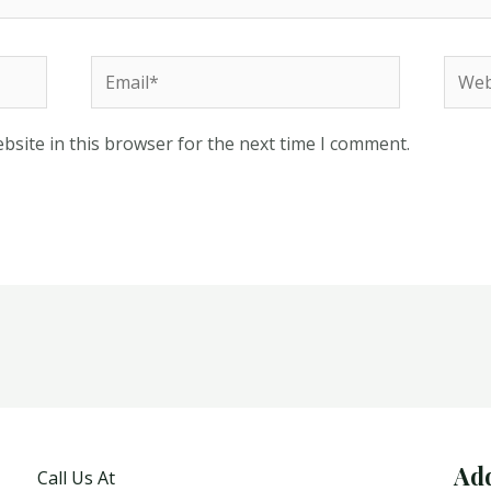
Email*
Websi
bsite in this browser for the next time I comment.
Ad
Call Us At