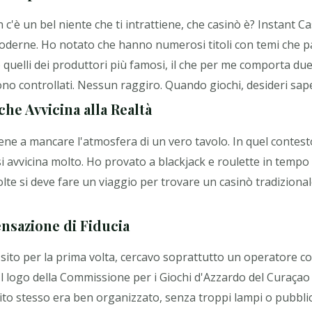
on c'è un bel niente che ti intrattiene, che casinò è? Instant
ù moderne. Ho notato che hanno numerosi titoli con temi che p
quelli dei produttori più famosi, il che per me comporta due c
sono controllati. Nessun raggiro. Quando giochi, desideri sap
he Avvicina alla Realtà
viene a mancare l'atmosfera di un vero tavolo. In quel contest
ci si avvicina molto. Ho provato a blackjack e roulette in tem
olte si deve fare un viaggio per trovare un casinò tradizional
ensazione di Fiducia
sito per la prima volta, cercavo soprattutto un operatore co
 Il logo della Commissione per i Giochi d'Azzardo del Curaçao e
 sito stesso era ben organizzato, senza troppi lampi o pubbli