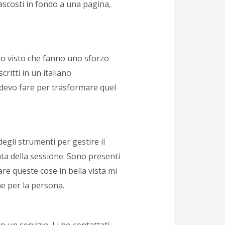
nascosti in fondo a una pagina,
ho visto che fanno uno sforzo
ritti in un italiano
a devo fare per trasformare quel
gli strumenti per gestire il
rata della sessione. Sono presenti
are queste cose in bella vista mi
ne per la persona.