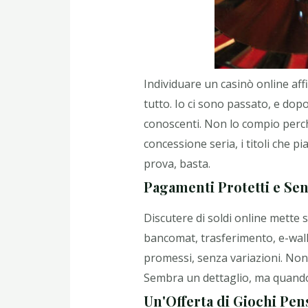
Individuare un casinò online aff
tutto. Io ci sono passato, e dop
conoscenti. Non lo compio perc
concessione seria, i titoli che p
prova, basta.
Pagamenti Protetti e Se
Discutere di soldi online mette s
bancomat, trasferimento, e-walle
promessi, senza variazioni. Non
Sembra un dettaglio, ma quando 
Un'Offerta di Giochi Pens