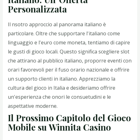
Personalizzata
Il nsotro approccio al panorama italiano è
particolare. Oltre che supportare l'italiano come
linguaggio e l'euro come moneta, tentiamo di capire
le gusti di gioco locali. Questo significa scegliere slot
che attirano al pubblico italiano, proporre eventi con
orari favorevoli per il fuso orario nazionale e offrire
un supporto clienti in italiano. Apprezziamo la
cultura del gioco in Italia e desideriamo offrire
un'esperienza che onori le consuetudini e le
aspettative moderne.
Il Prossimo Capitolo del Gioco
Mobile su Winnita Casino