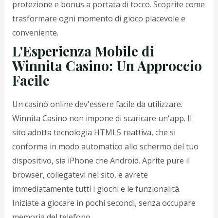
protezione e bonus a portata di tocco. Scoprite come
trasformare ogni momento di gioco piacevole e
conveniente.
L'Esperienza Mobile di
Winnita Casino: Un Approccio
Facile
Un casinò online dev'essere facile da utilizzare.
Winnita Casino non impone di scaricare un'app. Il
sito adotta tecnologia HTML5 reattiva, che si
conforma in modo automatico allo schermo del tuo
dispositivo, sia iPhone che Android. Aprite pure il
browser, collegatevi nel sito, e avrete
immediatamente tutti i giochi e le funzionalità.
Iniziate a giocare in pochi secondi, senza occupare
memoria del telefono.