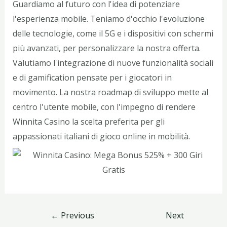
Guardiamo al futuro con l'idea di potenziare
l'esperienza mobile. Teniamo d'occhio l'evoluzione
delle tecnologie, come il 5G e i dispositivi con schermi
più avanzati, per personalizzare la nostra offerta.
Valutiamo l'integrazione di nuove funzionalità sociali
e di gamification pensate per i giocatori in
movimento. La nostra roadmap di sviluppo mette al
centro l'utente mobile, con l'impegno di rendere
Winnita Casino la scelta preferita per gli
appassionati italiani di gioco online in mobilità.
←
Previous
Next