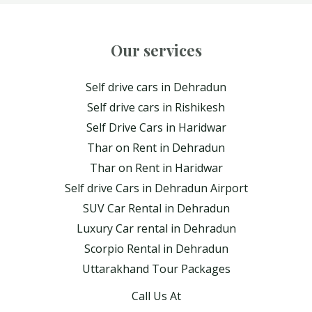
Our services
Self drive cars in Dehradun
Self drive cars in Rishikesh
Self Drive Cars in Haridwar
Thar on Rent in Dehradun
Thar on Rent in Haridwar
Self drive Cars in Dehradun Airport
SUV Car Rental in Dehradun
Luxury Car rental in Dehradun
Scorpio Rental in Dehradun
Uttarakhand Tour Packages
Call Us At