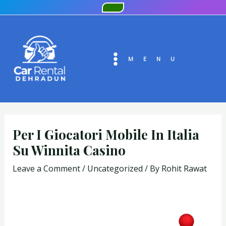
Skip
Post
to
navigation
MAIN
content
MENU
MENU
Per I Giocatori Mobile In Italia
Su Winnita Casino
Leave a Comment
/
Uncategorized
/ By
Rohit Rawat