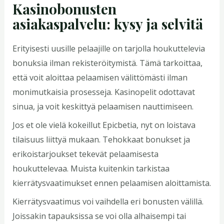
Kasinobonusten
asiakaspalvelu: kysy ja selvitä
Erityisesti uusille pelaajille on tarjolla houkuttelevia
bonuksia ilman rekisteröitymistä. Tämä tarkoittaa,
että voit aloittaa pelaamisen välittömästi ilman
monimutkaisia prosesseja. Kasinopelit odottavat
sinua, ja voit keskittyä pelaamisen nauttimiseen.
Jos et ole vielä kokeillut Epicbetia, nyt on loistava
tilaisuus liittyä mukaan. Tehokkaat bonukset ja
erikoistarjoukset tekevät pelaamisesta
houkuttelevaa. Muista kuitenkin tarkistaa
kierrätysvaatimukset ennen pelaamisen aloittamista.
Kierrätysvaatimus voi vaihdella eri bonusten välillä.
Joissakin tapauksissa se voi olla alhaisempi tai