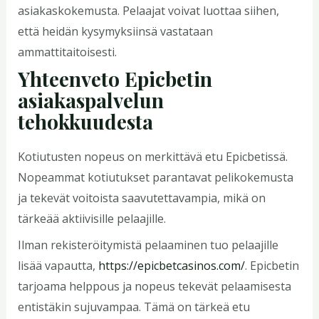
asiakaskokemusta. Pelaajat voivat luottaa siihen,
että heidän kysymyksiinsä vastataan
ammattitaitoisesti.
Yhteenveto Epicbetin
asiakaspalvelun
tehokkuudesta
Kotiutusten nopeus on merkittävä etu Epicbetissä.
Nopeammat kotiutukset parantavat pelikokemusta
ja tekevät voitoista saavutettavampia, mikä on
tärkeää aktiivisille pelaajille.
Ilman rekisteröitymistä pelaaminen tuo pelaajille
lisää vapautta,
https://epicbetcasinos.com/
. Epicbetin
tarjoama helppous ja nopeus tekevät pelaamisesta
entistäkin sujuvampaa. Tämä on tärkeä etu