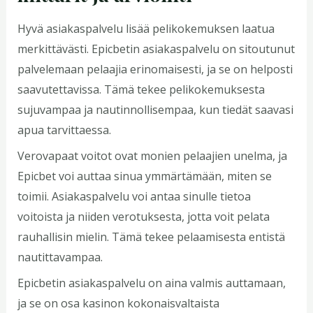
Hyvä asiakaspalvelu lisää pelikokemuksen laatua
merkittävästi. Epicbetin asiakaspalvelu on sitoutunut
palvelemaan pelaajia erinomaisesti, ja se on helposti
saavutettavissa. Tämä tekee pelikokemuksesta
sujuvampaa ja nautinnollisempaa, kun tiedät saavasi
apua tarvittaessa.
Verovapaat voitot ovat monien pelaajien unelma, ja
Epicbet voi auttaa sinua ymmärtämään, miten se
toimii. Asiakaspalvelu voi antaa sinulle tietoa
voitoista ja niiden verotuksesta, jotta voit pelata
rauhallisin mielin. Tämä tekee pelaamisesta entistä
nautittavampaa.
Epicbetin asiakaspalvelu on aina valmis auttamaan,
ja se on osa kasinon kokonaisvaltaista