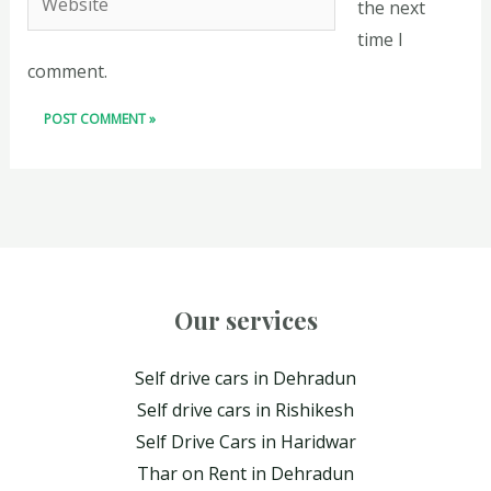
the next
time I
comment.
Our services
Self drive cars in Dehradun
Self drive cars in Rishikesh
Self Drive Cars in Haridwar
Thar on Rent in Dehradun