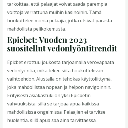
tarkoittaa, että pelaajat voivat saada parempia
voittoja verrattuna muihin kasinoihin. Tämä
houkuttelee monia pelaajia, jotka etsivät parasta
mahdollista pelikokemusta.
Epicbet: Vuoden 2023
suositellut vedonlyöntitrendit
Epicbet erottuu joukosta tarjoamalla verovapaata
vedonlyöntiä, mikä tekee siitä houkuttelevan
vaihtoehdon. Alustalla on tehokas käyttöliittymä,
joka mahdollistaa nopean ja helpon navigoinnin.
Erityisesti asiakastuki on yksi Epicbetin
vahvuuksista, sillä se tarjoaa apua kaikissa
mahdollisissa ongelmissa. Pelaajien ei tarvitse
huolehtia, sillä apua saa aina tarvittaessa.