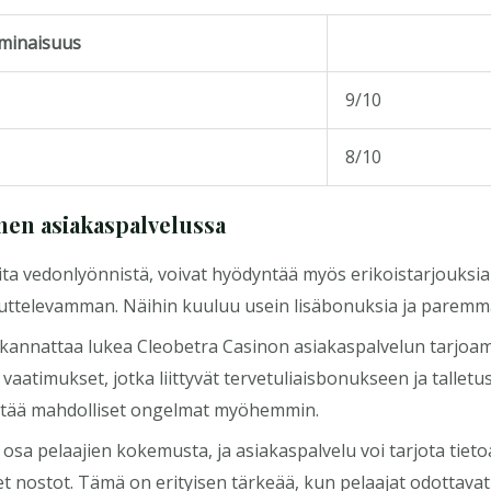
minaisuus
9/10
8/10
nen asiakaspalvelussa
eita vedonlyönnistä, voivat hyödyntää myös erikoistarjouksia
uttelevamman. Näihin kuuluu usein lisäbonuksia ja paremma
 kannattaa lukea Cleobetra Casinon asiakaspalvelun tarjoam
ja vaatimukset, jotka liittyvät tervetuliaisbonukseen ja tallet
stää mahdolliset ongelmat myöhemmin.
osa pelaajien kokemusta, ja asiakaspalvelu voi tarjota tieto
et nostot. Tämä on erityisen tärkeää, kun pelaajat odottavat