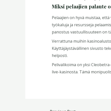
Miksi pelaajien palaute 
Pelaajien on hyvä muistaa, ett
työkaluja ja resursseja pelaamis
panostus vastuullisuuteen on tär
Verrattuna muihin kasinoalustoi
Käyttäjäystävällinen sivusto te
helposti.
Pelivalikoima on yksi Cleobetra-
live-kasinosta. Tämä monipuolisu