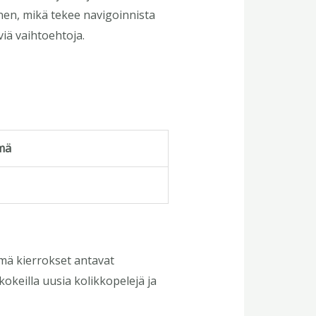
nen, mikä tekee navigoinnista
viä vaihtoehtoja.
mä
ämä kierrokset antavat
okeilla uusia kolikkopelejä ja