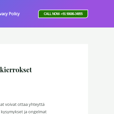
vacy Policy
CALL NOW- +91 90686-34855
skierrokset
jat voivat ottaa yhteyttä
i kysymykset ja ongelmat