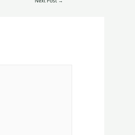
Next Post
→