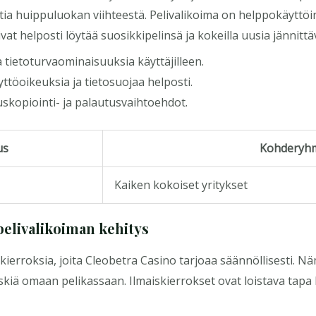
tia huippuluokan viihteestä. Pelivalikoima on helppokäyttöi
vat helposti löytää suosikkipelinsä ja kokeilla uusia jännittä
 tietoturvaominaisuuksia käyttäjilleen.
äyttöoikeuksia ja tietosuojaa helposti.
skopiointi- ja palautusvaihtoehdot.
us
Kohderyh
Kaiken kokoiset yritykset
pelivalikoiman kehitys
kierroksia, joita Cleobetra Casino tarjoaa säännöllisesti. N
kiä omaan pelikassaan. Ilmaiskierrokset ovat loistava tapa k