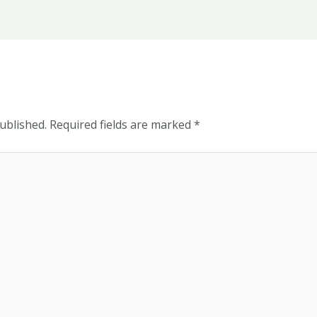
ublished.
Required fields are marked
*