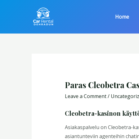
Skip
Post
to
navigation
Home
content
Paras Cleobetra Cas
Leave a Comment
/
Uncategori
Cleobetra-kasinon käyttö
Asiakaspalvelu on Cleobetra-kasin
asiantunteviin agenteihin chati