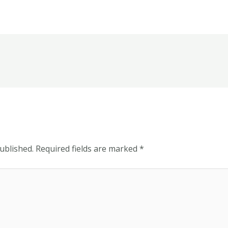
ublished.
Required fields are marked
*