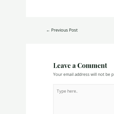
←
Previous Post
Leave a Comment
Your email address will not be p
Type
here..