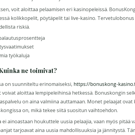
en, voit aloittaa pelaamisen eri kasinopeleissä. BonusKongi
yseessä kolikkopelit, pöytäpelit tai live-kasino. Tervetulobon
ellista riskiä.
 palautusprosentteja
ätysvaatimukset
mia työkaluja
Kuinka ne toimivat?
 on suunniteltu erinomaiseksi,
https://bonuskong-kasino.f
t voivat aloittaa lempipeleihinsä hetkessä. Bonuskongin selk
akaspalvelu on aina valmiina auttamaan. Monet pelaajat ovat 
kongissa on, mikä tekee siitä suositun vaihtoehdon.
 ei ainoastaan houkuttele uusia pelaajia, vaan myös pitää v
panjat tarjoavat aina uusia mahdollisuuksia ja jännitystä. 