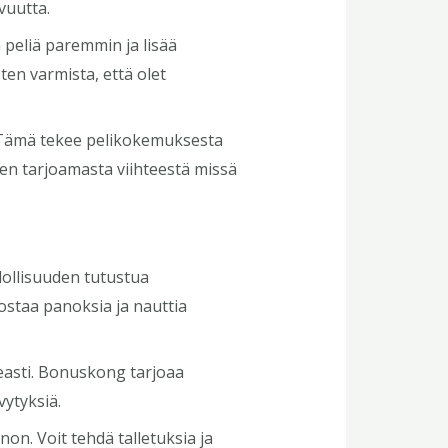
vuutta.
peliä paremmin ja lisää
ten varmista, että olet
. Tämä tekee pelikokemuksesta
elien tarjoamasta viihteestä missä
dollisuuden tutustua
ostaa panoksia ja nauttia
easti. Bonuskong tarjoaa
vytyksiä.
n. Voit tehdä talletuksia ja