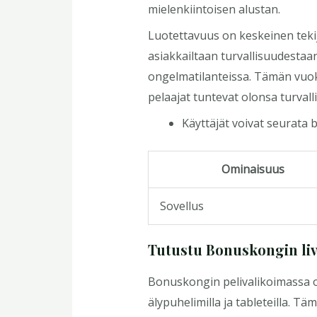
mielenkiintoisen alustan.
Luotettavuus on keskeinen teki
asiakkailtaan turvallisuudestaa
ongelmatilanteissa. Tämän vuok
pelaajat tuntevat olonsa turvall
Käyttäjät voivat seurata 
Ominaisuus
Sovellus
Tutustu Bonuskongin li
Bonuskongin pelivalikoimassa o
älypuhelimilla ja tableteilla. T