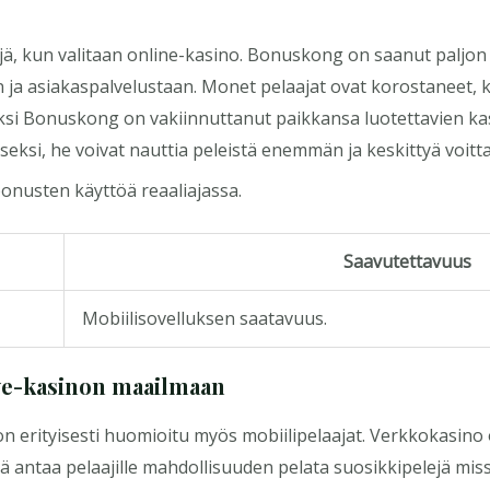
jä, kun valitaan online-kasino. Bonuskong on saanut paljon
n ja asiakaspalvelustaan. Monet pelaajat ovat korostaneet,
si Bonuskong on vakiinnuttanut paikkansa luotettavien ka
iseksi, he voivat nauttia peleistä enemmän ja keskittyä voitt
bonusten käyttöä reaaliajassa.
Saavutettavuus
Mobiilisovelluksen saatavuus.
ve-kasinon maailmaan
n erityisesti huomioitu myös mobiilipelaajat. Verkkokasino
ämä antaa pelaajille mahdollisuuden pelata suosikkipelejä miss