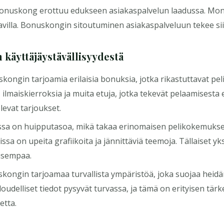
onuskong erottuu edukseen asiakaspalvelun laadussa. Monill
tavilla. Bonuskongin sitoutuminen asiakaspalveluun tekee sii
käyttäjäystävällisyydestä
skongin tarjoamia erilaisia bonuksia, jotka rikastuttavat 
, ilmaiskierroksia ja muita etuja, jotka tekevät pelaamisest
levat tarjoukset.
sa on huipputasoa, mikä takaa erinomaisen pelikokemuksen
oissa on upeita grafiikoita ja jännittäviä teemoja. Tällaiset y
lisempaa.
kongin tarjoamaa turvallista ympäristöä, joka suojaa heidän
loudelliset tiedot pysyvät turvassa, ja tämä on erityisen tä
etta.