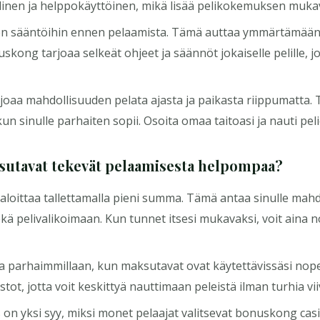
llinen ja helppokäyttöinen, mikä lisää pelikokemuksen muka
ien sääntöihin ennen pelaamista. Tämä auttaa ymmärtämään 
skong tarjoaa selkeät ohjeet ja säännöt jokaiselle pelille, jo
joaa mahdollisuuden pelata ajasta ja paikasta riippumatta
, kun sinulle parhaiten sopii. Osoita omaa taitoasi ja nauti p
utavat tekevät pelaamisesta helpompaa?
a aloittaa tallettamalla pieni summa. Tämä antaa sinulle mah
 pelivalikoimaan. Kun tunnet itsesi mukavaksi, voit aina n
la parhaimmillaan, kun maksutavat ovat käytettävissäsi nop
tot, jotta voit keskittyä nauttimaan peleistä ilman turhia vii
 yksi syy, miksi monet pelaajat valitsevat bonuskong casino