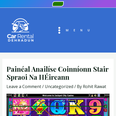
Skip
Post
to
navigation
MAIN
content
MENU
MENU
Painéal Anailíse Coinníonn Stair
Spraoi Na HÉireann
Leave a Comment
/
Uncategorized
/ By
Rohit Rawat