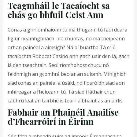
Teagmháil le Tacaíocht sa
chás go bhfuil Ceist Ann
Conas a ghníomhaíonn tú má thugann tú faoi deara
figiúr neamhghnách i do chuntas, nó má theipeann
ort an painéal a aimsigh? Ná bí buartha Tá criú
tacaíochta Robocat Casino ann gach uair den lá, gach
lá den tseachtain. Seol ríomhphost chucu nó
feidhmigh an gcomhrá beo ar an suíomh. Mínighidh
siad conas an painéal a úsáid, nó fiosróidh siad aon
mhíreagar a fheiceann tú. Tá siad i láthair chun
cabhrú leat an tairbhe is fearr a bhaint as an uirlis.
Fabhair an Phainéil Anailíse
d’Fhearróirí in Éirinn
Cén fáth a mbeadh suim ag imreoir Éireannach sa