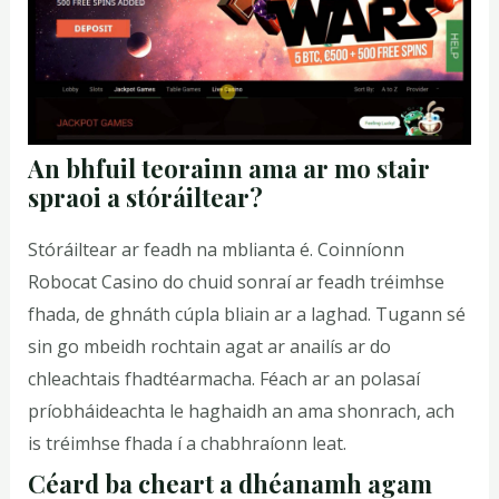
An bhfuil teorainn ama ar mo stair
spraoi a stóráiltear?
Stóráiltear ar feadh na mblianta é. Coinníonn
Robocat Casino do chuid sonraí ar feadh tréimhse
fhada, de ghnáth cúpla bliain ar a laghad. Tugann sé
sin go mbeidh rochtain agat ar anailís ar do
chleachtais fhadtéarmacha. Féach ar an polasaí
príobháideachta le haghaidh an ama shonrach, ach
is tréimhse fhada í a chabhraíonn leat.
Céard ba cheart a dhéanamh agam