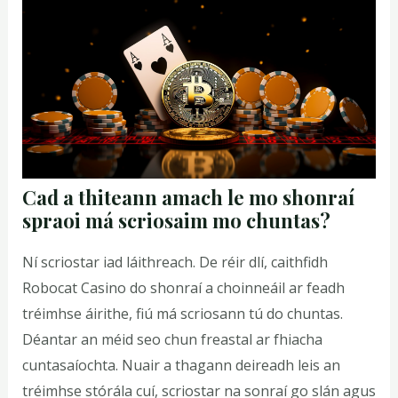
Cad a thiteann amach le mo shonraí
spraoi má scriosaim mo chuntas?
Ní scriostar iad láithreach. De réir dlí, caithfidh
Robocat Casino do shonraí a choinneáil ar feadh
tréimhse áirithe, fiú má scriosann tú do chuntas.
Déantar an méid seo chun freastal ar fhiacha
cuntasaíochta. Nuair a thagann deireadh leis an
tréimhse stórála cuí, scriostar na sonraí go slán agus