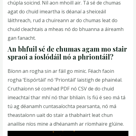
chúpla soicind. Níl aon mhoill air. Tá sé de chumas
agat do chuid imeartha is déanaí a sheiceáil
láithreach, rud a chuireann ar do chumas leat do
chuid cleachtais a mheas nó do bhuanna a áireamh
gan fanacht.
An bhfuil sé de chumas agam mo stair
spraoi a íoslódáil nó a phriontáil?
Bíonn an rogha sin ar fáil go minic. Féach faoin
rogha ‘Eispórtáil’ nó ‘Priontáil’ laistigh de phainéal.
Cruthaíonn sé comhad PDF nó CSV de do chuid
imeachtaí thar mhí nó thar bhliain. Is fiú é seo má tá
tú ag déanamh cuntasaíochta pearsanta, nó má
theastaíonn uait do stair a thabhairt leat chun
anailíse níos mine a dhéanamh ar ríomhaire glúine.