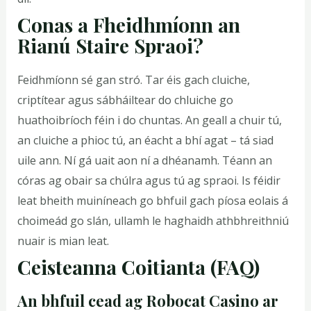
Conas a Fheidhmíonn an
Rianú Staire Spraoi?
Feidhmíonn sé gan stró. Tar éis gach cluiche,
criptítear agus sábháiltear do chluiche go
huathoibríoch féin i do chuntas. An geall a chuir tú,
an cluiche a phioc tú, an éacht a bhí agat – tá siad
uile ann. Ní gá uait aon ní a dhéanamh. Téann an
córas ag obair sa chúlra agus tú ag spraoi. Is féidir
leat bheith muiníneach go bhfuil gach píosa eolais á
choimeád go slán, ullamh le haghaidh athbhreithniú
nuair is mian leat.
Ceisteanna Coitianta (FAQ)
An bhfuil cead ag Robocat Casino ar