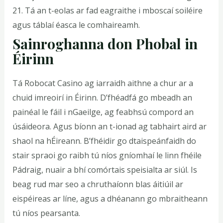
21. Tá an t-eolas ar fad eagraithe i mboscaí soiléire
agus táblaí éasca le comhaireamh.
Sainroghanna don Phobal in
Éirinn
Tá Robocat Casino ag iarraidh aithne a chur ar a
chuid imreoirí in Éirinn. D’fhéadfá go mbeadh an
painéal le fáil i nGaeilge, ag feabhsú compord an
úsáideora. Agus bíonn an t-ionad ag tabhairt aird ar
shaol na hÉireann. B’fhéidir go dtaispeánfaidh do
stair spraoi go raibh tú níos gníomhaí le linn fhéile
Pádraig, nuair a bhí comórtais speisialta ar siúl. Is
beag rud mar seo a chruthaíonn blas áitiúil ar
eispéireas ar líne, agus a dhéanann go mbraitheann
tú níos pearsanta.