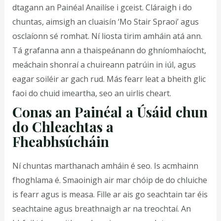
dtagann an Painéal Anailíse i gceist. Cláraigh i do
chuntas, aimsigh an cluaisín ‘Mo Stair Spraoi’ agus
osclaíonn sé romhat. Ní liosta tirim amháin atá ann.
Tá grafanna ann a thaispeánann do ghníomhaíocht,
meáchain shonraí a chuireann patrúin in iúl, agus
eagar soiléir ar gach rud. Más fearr leat a bheith glic
faoi do chuid imeartha, seo an uirlis cheart.
Conas an Painéal a Úsáid chun
do Chleachtas a
Fheabhsúcháin
Ní chuntas marthanach amháin é seo. Is acmhainn
fhoghlama é. Smaoinigh air mar chóip de do chluiche
is fearr agus is measa. Fille ar ais go seachtain tar éis
seachtaine agus breathnaigh ar na treochtaí. An