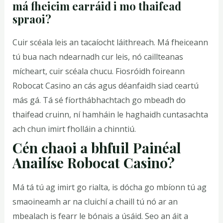
má fheicim earráid i mo thaifead
spraoi?
Cuir scéala leis an tacaíocht láithreach. Má fheiceann
tú bua nach ndearnadh cur leis, nó caillteanas
mícheart, cuir scéala chucu. Fiosróidh foireann
Robocat Casino an cás agus déanfaidh siad ceartú
más gá. Tá sé fíorthábhachtach go mbeadh do
thaifead cruinn, ní hamháin le haghaidh cuntasachta
ach chun imirt fholláin a chinntiú.
Cén chaoi a bhfuil Painéal
Anailíse Robocat Casino?
Má tá tú ag imirt go rialta, is dócha go mbíonn tú ag
smaoineamh ar na cluichí a chaill tú nó ar an
mbealach is fearr le bónais a úsáid. Seo an áit a