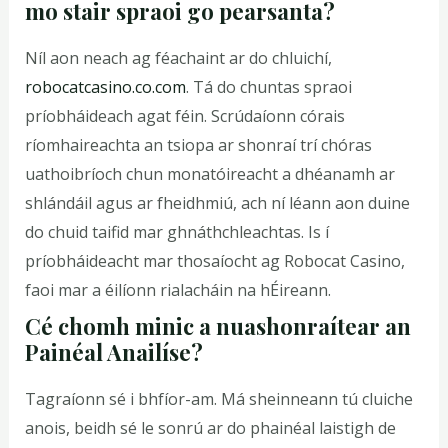
mo stair spraoi go pearsanta?
Níl aon neach ag féachaint ar do chluichí,
robocatcasino.co.com
. Tá do chuntas spraoi
príobháideach agat féin. Scrúdaíonn córais
ríomhaireachta an tsiopa ar shonraí trí chóras
uathoibríoch chun monatóireacht a dhéanamh ar
shlándáil agus ar fheidhmiú, ach ní léann aon duine
do chuid taifid mar ghnáthchleachtas. Is í
príobháideacht mar thosaíocht ag Robocat Casino,
faoi mar a éilíonn rialacháin na hÉireann.
Cé chomh minic a nuashonraítear an
Painéal Anailíse?
Tagraíonn sé i bhfíor-am. Má sheinneann tú cluiche
anois, beidh sé le sonrú ar do phainéal laistigh de