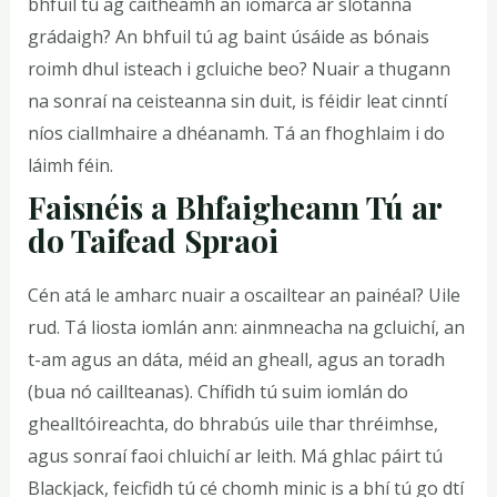
bhfuil tú ag caitheamh an iomarca ar slotanna
grádaigh? An bhfuil tú ag baint úsáide as bónais
roimh dhul isteach i gcluiche beo? Nuair a thugann
na sonraí na ceisteanna sin duit, is féidir leat cinntí
níos ciallmhaire a dhéanamh. Tá an fhoghlaim i do
láimh féin.
Faisnéis a Bhfaigheann Tú ar
do Taifead Spraoi
Cén atá le amharc nuair a oscailtear an painéal? Uile
rud. Tá liosta iomlán ann: ainmneacha na gcluichí, an
t-am agus an dáta, méid an gheall, agus an toradh
(bua nó caillteanas). Chífidh tú suim iomlán do
ghealltóireachta, do bhrabús uile thar thréimhse,
agus sonraí faoi chluichí ar leith. Má ghlac páirt tú
Blackjack, feicfidh tú cé chomh minic is a bhí tú go dtí