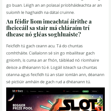
go buan. Léigh an an polasaí príobháideachta ar an
suíomh le haghaidh na dátaí cruinne.
An féidir liom imeachtaí áirithe a
fheiceáil sa stair má chláraím trí
dheasc nó gléas soghluaiste?
Feicfidh tú gach ceann acu. Tá do chuntas
comhtháite. Ciallaíonn sé sin go mbailítear gach
gníomh, is cuma an ar fhón, táibléad nó ríomhaire
deisce a dhéanann tú é. Logáil isteach sa chuntas
céanna agus feicfidh tú an stair iomlán ann, déanann
sé pictiúir amháin de gach rud a dhéanann tú.