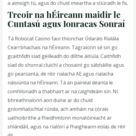
a aimsigh tú, agus do chuid imeartha a stiúradh le fis.
Treoir na hÉireann maidir le
Cuntasú agus Ionracas Sonraí
Tá Robocat Casino faoi thionchar Údaráis Rialála
Cearrbhachais na hÉireann. Tagraíonn sé sin go
gcaithfidh siad géilleadh do dlíthe áitiúla. Caithfidh
siad do shonraí cluichí a chosaint go sábháilte agus
go pearsanta, de réir rialacha AE agus rialacha
náisiúnta na hÉireann. Tá an painéal déanta le
comhlíonadh a thabhairt ar na caighdeáin sin. Ní
bhreathnaíonn aon duine ar do chuid
gníomhaíochtaí rúnda, ach amháin na córais
uathoibrithe a fheidhmíonn monatóireacht ar
shlándáil, agus na rialóirí a fhaigheann eolas de réir
dlí.