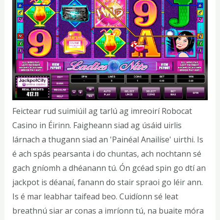
Feictear rud suimiúil ag tarlú ag imreoirí Robocat
Casino in Éirinn. Faigheann siad ag úsáid uirlis
lárnach a thugann siad an 'Painéal Anailíse' uirthi. Is
é ach spás pearsanta i do chuntas, ach nochtann sé
gach gníomh a dhéanann tú. Ón gcéad spin go dtí an
jackpot is déanaí, fanann do stair spraoi go léir ann.
Is é mar leabhar taifead beo. Cuidíonn sé leat
breathnú siar ar conas a imríonn tú, na buaite móra