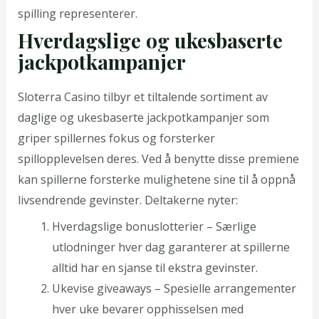
spilling representerer.
Hverdagslige og ukesbaserte
jackpotkampanjer
Sloterra Casino tilbyr et tiltalende sortiment av
daglige og ukesbaserte jackpotkampanjer som
griper spillernes fokus og forsterker
spillopplevelsen deres. Ved å benytte disse premiene
kan spillerne forsterke mulighetene sine til å oppnå
livsendrende gevinster. Deltakerne nyter:
Hverdagslige bonuslotterier – Særlige
utlodninger hver dag garanterer at spillerne
alltid har en sjanse til ekstra gevinster.
Ukevise giveaways – Spesielle arrangementer
hver uke bevarer opphisselsen med