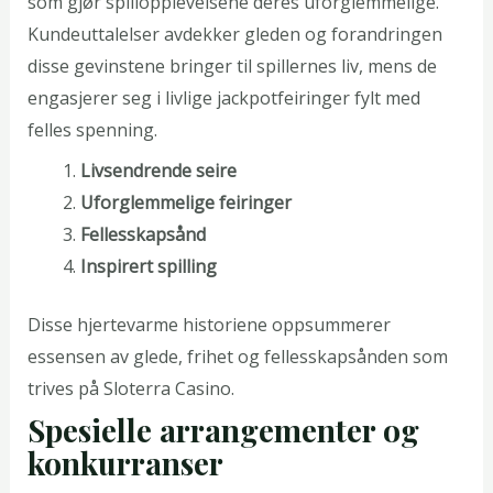
som gjør spillopplevelsene deres uforglemmelige.
Kundeuttalelser avdekker gleden og forandringen
disse gevinstene bringer til spillernes liv, mens de
engasjerer seg i livlige jackpotfeiringer fylt med
felles spenning.
Livsendrende seire
Uforglemmelige feiringer
Fellesskapsånd
Inspirert spilling
Disse hjertevarme historiene oppsummerer
essensen av glede, frihet og fellesskapsånden som
trives på Sloterra Casino.
Spesielle arrangementer og
konkurranser