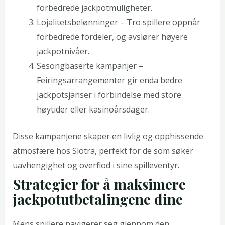
forbedrede jackpotmuligheter.
Lojalitetsbelønninger – Tro spillere oppnår
forbedrede fordeler, og avslører høyere
jackpotnivåer.
Sesongbaserte kampanjer –
Feiringsarrangementer gir enda bedre
jackpotsjanser i forbindelse med store
høytider eller kasinoårsdager.
Disse kampanjene skaper en livlig og opphissende
atmosfære hos Slotra, perfekt for de som søker
uavhengighet og overflod i sine spilleventyr.
Strategier for å maksimere
jackpotutbetalingene dine
Mens spillere navigerer seg gjennom den