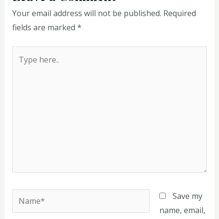
Your email address will not be published.
Required
fields are marked
*
Type
here..
Name*
Save my
name, email,