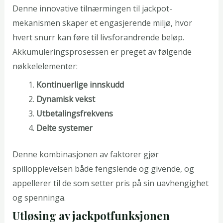
Denne innovative tilnærmingen til jackpot-
mekanismen skaper et engasjerende miljø, hvor
hvert snurr kan føre til livsforandrende beløp.
Akkumuleringsprosessen er preget av følgende
nøkkelelementer:
Kontinuerlige innskudd
Dynamisk vekst
Utbetalingsfrekvens
Delte systemer
Denne kombinasjonen av faktorer gjør
spillopplevelsen både fengslende og givende, og
appellerer til de som setter pris på sin uavhengighet
og spenninga.
Utløsing av jackpotfunksjonen