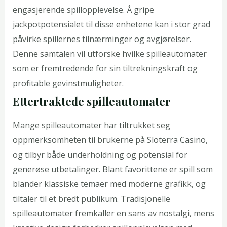
engasjerende spillopplevelse. Å gripe
jackpotpotensialet til disse enhetene kan i stor grad
påvirke spillernes tilnærminger og avgjørelser.
Denne samtalen vil utforske hvilke spilleautomater
som er fremtredende for sin tiltrekningskraft og
profitable gevinstmuligheter.
Ettertraktede spilleautomater
Mange spilleautomater har tiltrukket seg
oppmerksomheten til brukerne på Sloterra Casino,
og tilbyr både underholdning og potensial for
generøse utbetalinger. Blant favorittene er spill som
blander klassiske temaer med moderne grafikk, og
tiltaler til et bredt publikum. Tradisjonelle
spilleautomater fremkaller en sans av nostalgi, mens