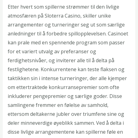
Etter hvert som spillerne strømmer til den livlige
atmosfæren på Sloterra Casino, skiller unike
arrangementer og turneringer seg ut som særlige
anledninger til å forbedre spillopplevelsen. Casinoet
kan prale med en spennende program som passer
for et variert utvalg av preferanser og
ferdighetsnivåer, og inviterer alle til å delta på
festlighetene. Konkurrentene kan teste flaksen og
taktikken sin i intense turneringer, der alle kjemper
om ettertraktede konkurransepremier som ofte
inkluderer pengepremier og særlige goder. Disse
samlingene fremmer en følelse av samhold,
ettersom deltakerne jubler over triumfene sine og
deler minneverdige øyeblikk sammen. Ved å delta i
disse livlige arrangementene kan spillerne føle en