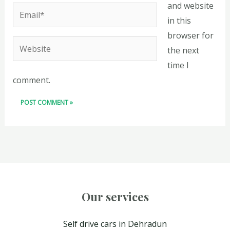
and website
Email*
in this
browser for
Website
the next
time I
comment.
Our services
Self drive cars in Dehradun