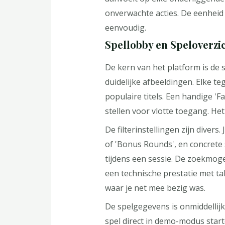
onverwachte acties. De eenheid
eenvoudig.
Spellobby en Speloverzi
De kern van het platform is de s
duidelijke afbeeldingen. Elke teg
populaire titels. Een handige 'Fa
stellen voor vlotte toegang. Het
De filterinstellingen zijn divers
of 'Bonus Rounds', en concrete 
tijdens een sessie. De zoekmogel
een technische prestatie met tal
waar je net mee bezig was.
De spelgegevens is onmiddellijk 
spel direct in demo-modus start