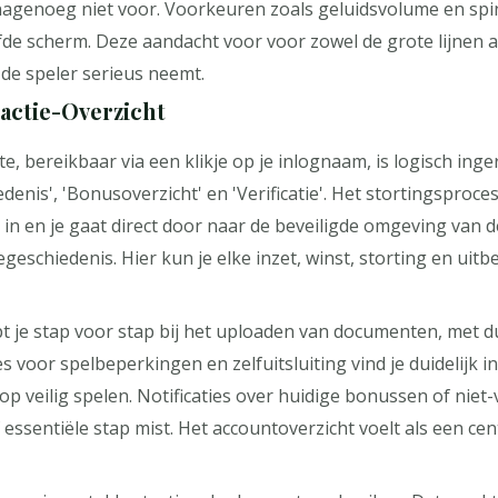
genoeg niet voor. Voorkeuren zoals geluidsvolume en spin
fde scherm. Deze aandacht voor voor zowel de grote lijnen als
 de speler serieus neemt.
actie-Overzicht
, bereikbaar via een klikje op je inlognaam, is logisch inge
denis', 'Bonusoverzicht' en 'Verificatie'. Het stortingsproces 
 in en je gaat direct door naar de beveiligde omgeving van d
egeschiedenis. Hier kun je elke inzet, winst, storting en uitb
lpt je stap voor stap bij het uploaden van documenten, met d
oor spelbeperkingen en zelfuitsluiting vind je duidelijk in 
op veilig spelen. Notificaties over huidige bonussen of niet-
 essentiële stap mist. Het accountoverzicht voelt als een cen