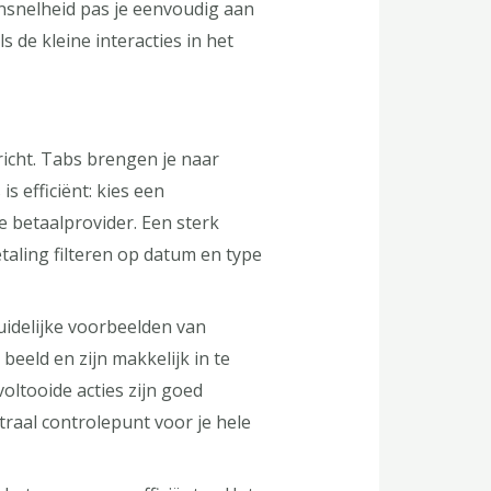
snelheid pas je eenvoudig aan
 de kleine interacties in het
richt. Tabs brengen je naar
is efficiënt: kies een
e betaalprovider. Een sterk
etaling filteren op datum en type
uidelijke voorbeelden van
beeld en zijn makkelijk in te
voltooide acties zijn goed
traal controlepunt voor je hele