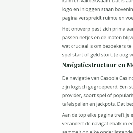
kalm en vakbekwaam. Dat is aang
logo en inloggen staan bovenin, 
pagina verspreidt ruimte en voel
Het ontwerp past zich prima aan
passen netjes en de maten blijv
wat cruciaal is om bezoekers te
spel start of geld stort. Je oo
Navigatiestructuur en 
De navigatie van Casoola Casino 
zijn logisch gegroepeerd. Een ste
provider, soort spel of popular
tafelspellen en jackpots. Dat be
Aan de top elke pagina treft je
verandert de navigatiebalk in e
aanvoelt op elke onderliggende 