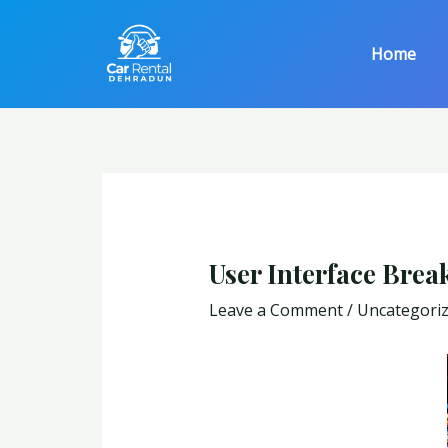
Skip
Post
to
navigation
Home
content
User Interface Bre
Leave a Comment
/
Uncategori