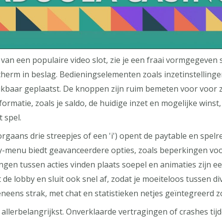
e van een populaire video slot, zie je een fraai vormgegeven s
erm in beslag. Bedieningselementen zoals inzetinstellingen
eikbaar geplaatst. De knoppen zijn ruim bemeten voor voor 
ormatie, zoals je saldo, de huidige inzet en mogelijke winst,
 spel.
rgaans drie streepjes of een 'i') opent de paytable en spelr
ay-menu biedt geavanceerdere opties, zoals beperkingen voor
angen tussen acties vinden plaats soepel en animaties zijn e
it de lobby en sluit ook snel af, zodat je moeiteloos tussen 
eveneens strak, met chat en statistieken netjes geïntegreerd 
et allerbelangrijkst. Onverklaarde vertragingen of crashes ti