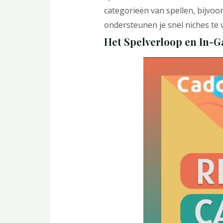
categorieën van spellen, bijvoo
ondersteunen je snel niches te v
Het Spelverloop en In-G