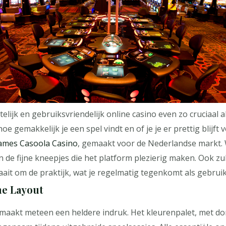
elijk en gebruiksvriendelijk online casino even zo cruciaal a
, hoe gemakkelijk je een spel vindt en of je je er prettig blijf
mes Casoola Casino
, gemaakt voor de Nederlandse markt. W
en de fijne kneepjes die het platform plezierig maken. Ook z
aait om de praktijk, wat je regelmatig tegenkomt als gebruik
ne Layout
maakt meteen een heldere indruk. Het kleurenpalet, met don