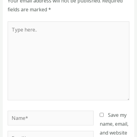
Your email address will not be published.
Required
fields are marked
*
Type
here..
Name*
Save my
name, email,
and website
Email*