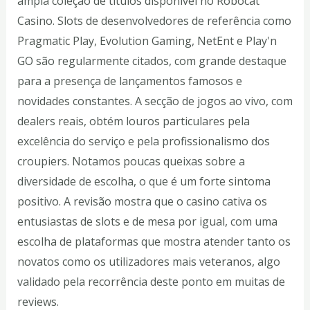
ampla coleção de títulos disponível no Robocat
Casino. Slots de desenvolvedores de referência como
Pragmatic Play, Evolution Gaming, NetEnt e Play'n
GO são regularmente citados, com grande destaque
para a presença de lançamentos famosos e
novidades constantes. A secção de jogos ao vivo, com
dealers reais, obtém louros particulares pela
excelência do serviço e pela profissionalismo dos
croupiers. Notamos poucas queixas sobre a
diversidade de escolha, o que é um forte sintoma
positivo. A revisão mostra que o casino cativa os
entusiastas de slots e de mesa por igual, com uma
escolha de plataformas que mostra atender tanto os
novatos como os utilizadores mais veteranos, algo
validado pela recorrência deste ponto em muitas de
reviews.