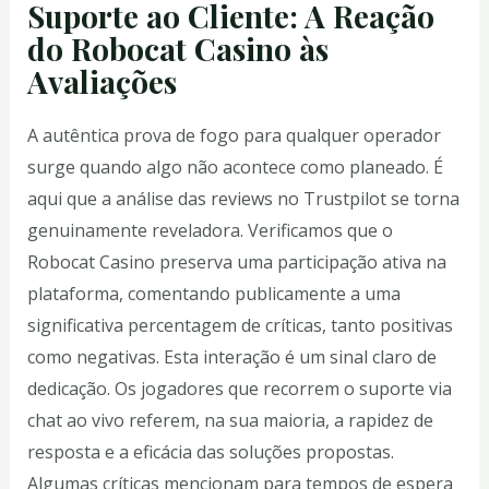
Suporte ao Cliente: A Reação
do Robocat Casino às
Avaliações
A autêntica prova de fogo para qualquer operador
surge quando algo não acontece como planeado. É
aqui que a análise das reviews no Trustpilot se torna
genuinamente reveladora. Verificamos que o
Robocat Casino preserva uma participação ativa na
plataforma, comentando publicamente a uma
significativa percentagem de críticas, tanto positivas
como negativas. Esta interação é um sinal claro de
dedicação. Os jogadores que recorrem o suporte via
chat ao vivo referem, na sua maioria, a rapidez de
resposta e a eficácia das soluções propostas.
Algumas críticas mencionam para tempos de espera