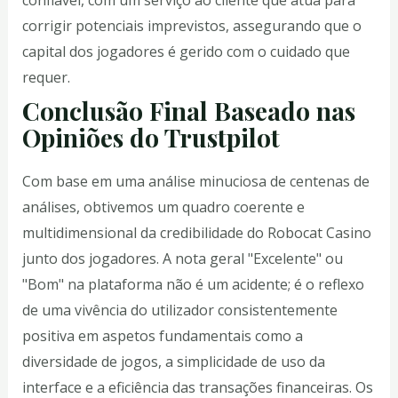
confiável, com um serviço ao cliente que atua para
corrigir potenciais imprevistos, assegurando que o
capital dos jogadores é gerido com o cuidado que
requer.
Conclusão Final Baseado nas
Opiniões do Trustpilot
Com base em uma análise minuciosa de centenas de
análises, obtivemos um quadro coerente e
multidimensional da credibilidade do Robocat Casino
junto dos jogadores. A nota geral "Excelente" ou
"Bom" na plataforma não é um acidente; é o reflexo
de uma vivência do utilizador consistentemente
positiva em aspetos fundamentais como a
diversidade de jogos, a simplicidade de uso da
interface e a eficiência das transações financeiras. Os