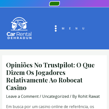
Skip
Post
to
navigation
MAIN
content
MENU
MENU
Opiniões No Trustpilot: O Que
Dizem Os Jogadores
Relativamente Ao Robocat
Casino
Leave a Comment
/
Uncategorized
/ By
Rohit Rawat
Em busca por um casino online de referência, os