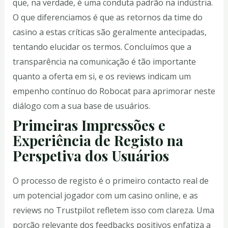
que, na verdade, é uma conduta padrão na indústria.
O que diferenciamos é que as retornos da time do
casino a estas críticas são geralmente antecipadas,
tentando elucidar os termos. Concluímos que a
transparência na comunicação é tão importante
quanto a oferta em si, e os reviews indicam um
empenho contínuo do Robocat para aprimorar neste
diálogo com a sua base de usuários.
Primeiras Impressões e
Experiência de Registo na
Perspetiva dos Usuários
O processo de registo é o primeiro contacto real de
um potencial jogador com um casino online, e as
reviews no Trustpilot refletem isso com clareza. Uma
porção relevante dos feedbacks positivos enfatiza a