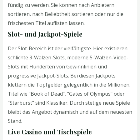
fündig zu werden. Sie können nach Anbietern
sortieren, nach Beliebtheit sortieren oder nur die
frischesten Titel auflisten lassen.
Slot- und Jackpot-Spiele
Der Slot-Bereich ist der vielfältigste. Hier existieren
schlichte 3-Walzen-Slots, moderne 5-Walzen-Video-
Slots mit Hunderten von Gewinnlinien und
progressive Jackpot-Slots. Bei diesen Jackpots
klettern die Topfgelder gelegentlich in die Millionen.
Titel wie "Book of Dead", "Gates of Olympus" oder
"Starburst" sind Klassiker. Durch stetige neue Spiele
bleibt das Angebot dynamisch und auf dem neuesten
Stand.
Live Casino und Tischspiele