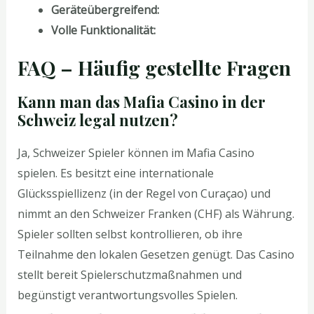
Geräteübergreifend:
Volle Funktionalität:
FAQ – Häufig gestellte Fragen
Kann man das Mafia Casino in der
Schweiz legal nutzen?
Ja, Schweizer Spieler können im Mafia Casino
spielen. Es besitzt eine internationale
Glücksspiellizenz (in der Regel von Curaçao) und
nimmt an den Schweizer Franken (CHF) als Währung.
Spieler sollten selbst kontrollieren, ob ihre
Teilnahme den lokalen Gesetzen genügt. Das Casino
stellt bereit Spielerschutzmaßnahmen und
begünstigt verantwortungsvolles Spielen.