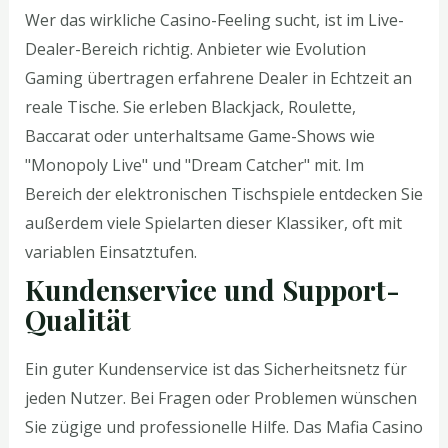
Wer das wirkliche Casino-Feeling sucht, ist im Live-
Dealer-Bereich richtig. Anbieter wie Evolution
Gaming übertragen erfahrene Dealer in Echtzeit an
reale Tische. Sie erleben Blackjack, Roulette,
Baccarat oder unterhaltsame Game-Shows wie
"Monopoly Live" und "Dream Catcher" mit. Im
Bereich der elektronischen Tischspiele entdecken Sie
außerdem viele Spielarten dieser Klassiker, oft mit
variablen Einsatztufen.
Kundenservice und Support-
Qualität
Ein guter Kundenservice ist das Sicherheitsnetz für
jeden Nutzer. Bei Fragen oder Problemen wünschen
Sie zügige und professionelle Hilfe. Das Mafia Casino