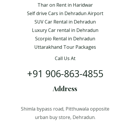
Thar on Rent in Haridwar
Self drive Cars in Dehradun Airport
SUV Car Rental in Dehradun
Luxury Car rental in Dehradun
Scorpio Rental in Dehradun
Uttarakhand Tour Packages
Call Us At
+91 906-863-4855
Address
Shimla bypass road, Pitthuwala opposite
urban buy store, Dehradun.