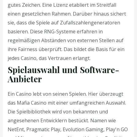
gutes Zeichen. Eine Lizenz etabliert im Streitfall
einen gesetzlichen Rahmen. Darüber hinaus sichert
sie, dass die Spiele auf Zufallszahlengeneratoren
basieren. Diese RNG-Systeme erfahren in
regelmäßigen Abständen von externen Stellen auf
ihre Fairness überprüft. Das bildet die Basis für ein
jedes Casino, das Vertrauen erlangt.
Spielauswahl und Software-
Anbieter
Ein Casino lebt von seinen Spielen. Hier überzeugt
das Mafia Casino mit einer umfangreichen Auswahl.
Die Spielbibliothek wird von bekannten und
angesehenen Entwicklern bestückt. Namen wie
NetEnt, Pragmatic Play, Evolution Gaming, Play'n GO