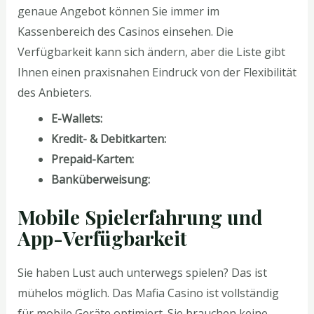
genaue Angebot können Sie immer im
Kassenbereich des Casinos einsehen. Die
Verfügbarkeit kann sich ändern, aber die Liste gibt
Ihnen einen praxisnahen Eindruck von der Flexibilität
des Anbieters.
E-Wallets:
Kredit- & Debitkarten:
Prepaid-Karten:
Banküberweisung:
Mobile Spielerfahrung und
App-Verfügbarkeit
Sie haben Lust auch unterwegs spielen? Das ist
mühelos möglich. Das Mafia Casino ist vollständig
für mobile Geräte optimiert. Sie brauchen keine