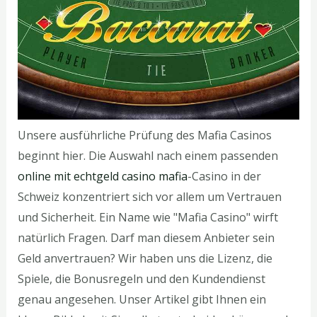
Unsere ausführliche Prüfung des Mafia Casinos
beginnt hier. Die Auswahl nach einem passenden
online mit echtgeld casino mafia
-Casino in der
Schweiz konzentriert sich vor allem um Vertrauen
und Sicherheit. Ein Name wie "Mafia Casino" wirft
natürlich Fragen. Darf man diesem Anbieter sein
Geld anvertrauen? Wir haben uns die Lizenz, die
Spiele, die Bonusregeln und den Kundendienst
genau angesehen. Unser Artikel gibt Ihnen ein