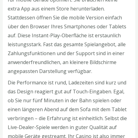
extra App aus einem Store herunterladen.
Stattdessen öffnen Sie die mobile Version einfach
über den Browser Ihres Smartphones oder Tablets
auf. Diese Instant-Play-Oberfläche ist erstaunlich
leistungsstark. Fast das gesamte Spielangebot, alle
Zahlungsfunktionen und der Support sind in einer
anwenderfreundlichen, an kleinere Bildschirme
angepassten Darstellung verfügbar.
Die Performance ist rund, Ladezeiten sind kurz und
das Design reagiert gut auf Touch-Eingaben. Egal,
ob Sie nur fünf Minuten in der Bahn spielen oder
einen längeren Abend auf dem Sofa mit dem Tablet
verbringen – die Erfahrung ist einheitlich. Selbst die
Live-Dealer-Spiele werden in guter Qualität auf
mobile Geräte gestreamt. Ihr Casino ist also immer