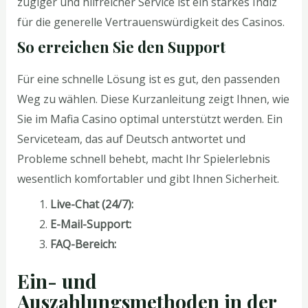
zügiger und hilfreicher Service ist ein starkes Indiz
für die generelle Vertrauenswürdigkeit des Casinos.
So erreichen Sie den Support
Für eine schnelle Lösung ist es gut, den passenden
Weg zu wählen. Diese Kurzanleitung zeigt Ihnen, wie
Sie im Mafia Casino optimal unterstützt werden. Ein
Serviceteam, das auf Deutsch antwortet und
Probleme schnell behebt, macht Ihr Spielerlebnis
wesentlich komfortabler und gibt Ihnen Sicherheit.
Live-Chat (24/7):
E-Mail-Support:
FAQ-Bereich:
Ein- und
Auszahlungsmethoden in der