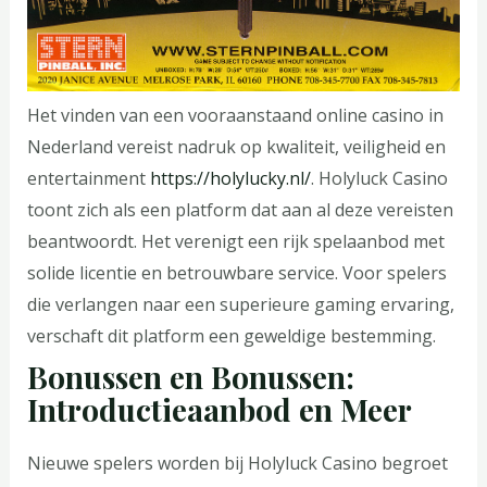
Het vinden van een vooraanstaand online casino in
Nederland vereist nadruk op kwaliteit, veiligheid en
entertainment
https://holylucky.nl/
. Holyluck Casino
toont zich als een platform dat aan al deze vereisten
beantwoordt. Het verenigt een rijk spelaanbod met
solide licentie en betrouwbare service. Voor spelers
die verlangen naar een superieure gaming ervaring,
verschaft dit platform een geweldige bestemming.
Bonussen en Bonussen:
Introductieaanbod en Meer
Nieuwe spelers worden bij Holyluck Casino begroet