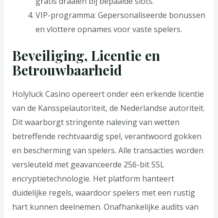
gratis draaien bij bepaalde slots.
VIP-programma: Gepersonaliseerde bonussen
en vlottere opnames voor vaste spelers.
Beveiliging, Licentie en
Betrouwbaarheid
Holyluck Casino opereert onder een erkende licentie
van de Kansspelautoriteit, de Nederlandse autoriteit.
Dit waarborgt stringente naleving van wetten
betreffende rechtvaardig spel, verantwoord gokken
en bescherming van spelers. Alle transacties worden
versleuteld met geavanceerde 256-bit SSL
encryptietechnologie. Het platform hanteert
duidelijke regels, waardoor spelers met een rustig
hart kunnen deelnemen. Onafhankelijke audits van