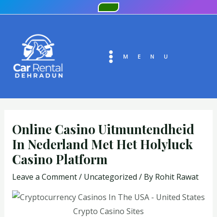
Skip
Post
to
navigation
MAIN
content
MENU
MENU
Online Casino Uitmuntendheid
In Nederland Met Het Holyluck
Casino Platform
Leave a Comment
/
Uncategorized
/ By
Rohit Rawat