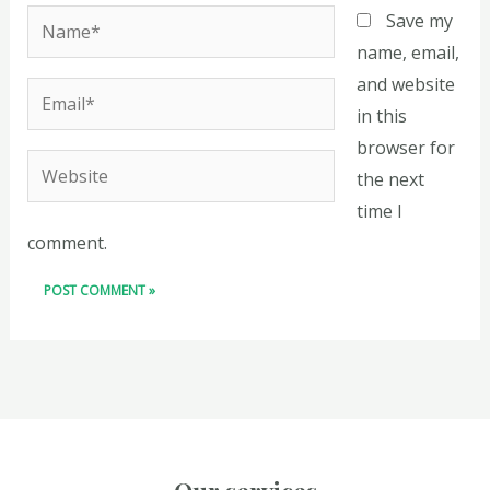
Name*
Save my
name, email,
and website
Email*
in this
browser for
Website
the next
time I
comment.