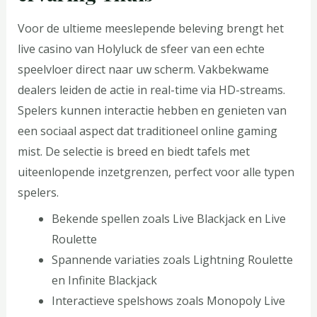
Voor de ultieme meeslepende beleving brengt het
live casino van Holyluck de sfeer van een echte
speelvloer direct naar uw scherm. Vakbekwame
dealers leiden de actie in real-time via HD-streams.
Spelers kunnen interactie hebben en genieten van
een sociaal aspect dat traditioneel online gaming
mist. De selectie is breed en biedt tafels met
uiteenlopende inzetgrenzen, perfect voor alle typen
spelers.
Bekende spellen zoals Live Blackjack en Live
Roulette
Spannende variaties zoals Lightning Roulette
en Infinite Blackjack
Interactieve spelshows zoals Monopoly Live