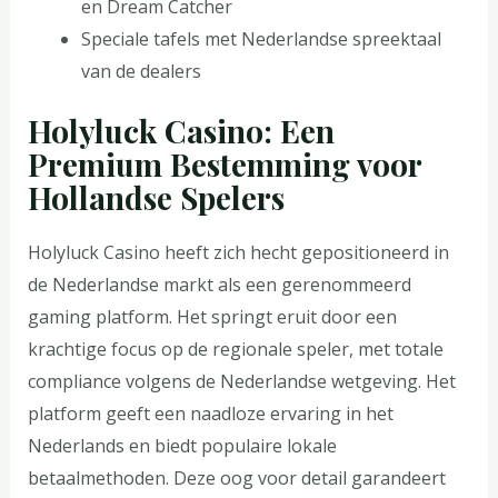
en Dream Catcher
Speciale tafels met Nederlandse spreektaal
van de dealers
Holyluck Casino: Een
Premium Bestemming voor
Hollandse Spelers
Holyluck Casino heeft zich hecht gepositioneerd in
de Nederlandse markt als een gerenommeerd
gaming platform. Het springt eruit door een
krachtige focus op de regionale speler, met totale
compliance volgens de Nederlandse wetgeving. Het
platform geeft een naadloze ervaring in het
Nederlands en biedt populaire lokale
betaalmethoden. Deze oog voor detail garandeert