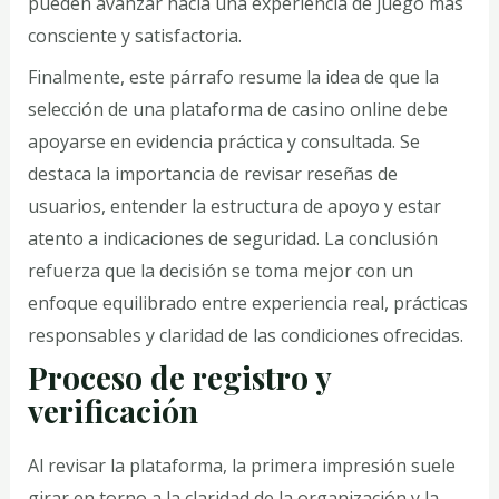
pueden avanzar hacia una experiencia de juego más
consciente y satisfactoria.
Finalmente, este párrafo resume la idea de que la
selección de una plataforma de casino online debe
apoyarse en evidencia práctica y consultada. Se
destaca la importancia de revisar reseñas de
usuarios, entender la estructura de apoyo y estar
atento a indicaciones de seguridad. La conclusión
refuerza que la decisión se toma mejor con un
enfoque equilibrado entre experiencia real, prácticas
responsables y claridad de las condiciones ofrecidas.
Proceso de registro y
verificación
Al revisar la plataforma, la primera impresión suele
girar en torno a la claridad de la organización y la