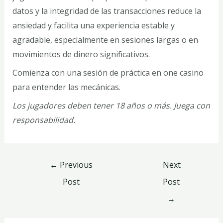
datos y la integridad de las transacciones reduce la
ansiedad y facilita una experiencia estable y
agradable, especialmente en sesiones largas o en
movimientos de dinero significativos.
Comienza con una sesión de práctica en one casino
para entender las mecánicas.
Los jugadores deben tener 18 años o más. Juega con
responsabilidad.
←
Previous
Next
Post
Post
→