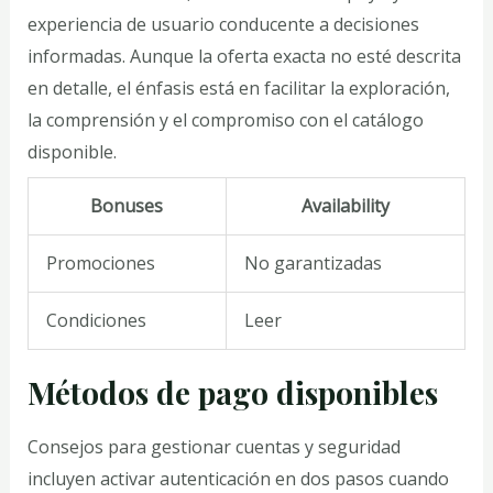
experiencia de usuario conducente a decisiones
informadas. Aunque la oferta exacta no esté descrita
en detalle, el énfasis está en facilitar la exploración,
la comprensión y el compromiso con el catálogo
disponible.
Bonuses
Availability
Promociones
No garantizadas
Condiciones
Leer
Métodos de pago disponibles
Consejos para gestionar cuentas y seguridad
incluyen activar autenticación en dos pasos cuando