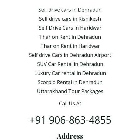
Self drive cars in Dehradun
Self drive cars in Rishikesh
Self Drive Cars in Haridwar
Thar on Rent in Dehradun
Thar on Rent in Haridwar
Self drive Cars in Dehradun Airport
SUV Car Rental in Dehradun
Luxury Car rental in Dehradun
Scorpio Rental in Dehradun
Uttarakhand Tour Packages
Call Us At
+91 906-863-4855
Address