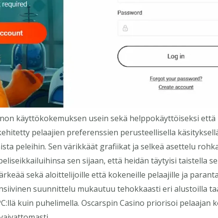
inon käyttökokemuksen usein sekä helppokäyttöiseksi että 
ehitetty pelaajien preferenssien perusteellisella käsityksell
ista peleihin. Sen värikkäät grafiikat ja selkeä asettelu roh
 peliseikkailuihinsa sen sijaan, että heidän täytyisi taistel
keää sekä aloittelijoille että kokeneille pelaajille ja parant
siivinen suunnittelu mukautuu tehokkaasti eri alustoilla taa
:llä kuin puhelimella. Oscarspin Casino priorisoi pelaajan 
vaivattomasti.