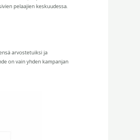
sivien pelaajien keskuudessa.
ensä arvostetuiksi ja
iihde on vain yhden kampanjan