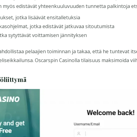
an myös edistävät yhteenkuuluvuuden tunnetta palkintoja et
ukset, jotka lisäävät ensitalletuksia
kasohjelmat, jotka edistävät jatkuvaa sitoutumista
tka sytyttävät voittamisen jännityksen
dollistaa pelaajien toiminnan ja takaa, että he tuntevat its
peliseikkailunsa. Oscarspin Casinolla tilaisuus maksimoida v
öliittymä