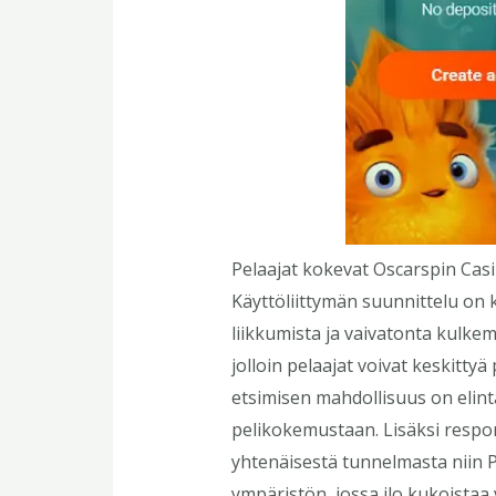
Pelaajat kokevat Oscarspin Cas
Käyttöliittymän suunnittelu on k
liikkumista ja vaivatonta kulkem
jolloin pelaajat voivat keskittyä
etsimisen mahdollisuus on elintär
pelikokemustaan. Lisäksi respon
yhtenäisestä tunnelmasta niin PC
ympäristön, jossa ilo kukoistaa 