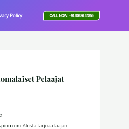
vacy Policy
CALL NOW- +91 90686-34855
omalaiset Pelaajat
spinn.com
. Alusta tarjoaa laajan