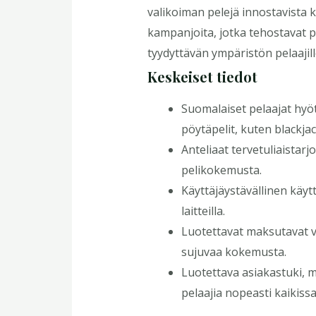
valikoiman pelejä innostavista k
kampanjoita, jotka tehostavat 
tyydyttävän ympäristön pelaajil
Keskeiset tiedot
Suomalaiset pelaajat hyöt
pöytäpelit, kuten blackjac
Anteliaat tervetuliaistar
pelikokemusta.
Käyttäjäystävällinen käyt
laitteilla.
Luotettavat maksutavat v
sujuvaa kokemusta.
Luotettava asiakastuki, m
pelaajia nopeasti kaikissa