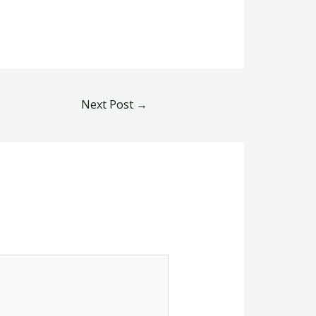
Next Post
→