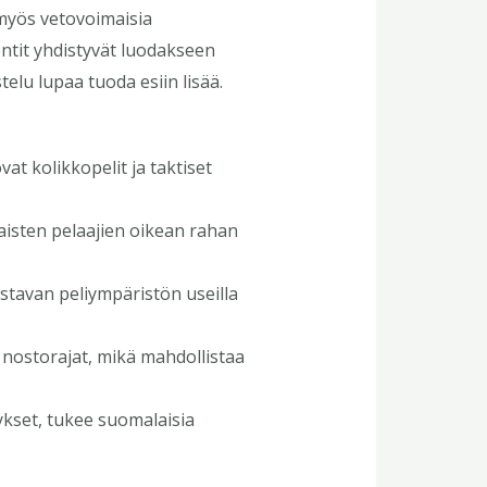
 myös vetovoimaisia
ntit yhdistyvät luodakseen
lu lupaa tuoda esiin lisää.
t kolikkopelit ja taktiset
laisten pelaajien oikean rahan
ostavan peliympäristön useilla
nostorajat, mikä mahdollistaa
ykset, tukee suomalaisia