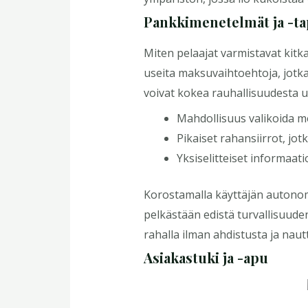
Pankkimenetelmät ja -t
Miten pelaajat varmistavat kitk
useita maksuvaihtoehtoja, jotka
voivat kokea rauhallisuudesta
Mahdollisuus valikoida 
Pikaiset rahansiirrot, jo
Yksiselitteiset informaat
Korostamalla käyttäjän autonom
pelkästään edistä turvallisuude
rahalla ilman ahdistusta ja nautt
Asiakastuki ja -apu