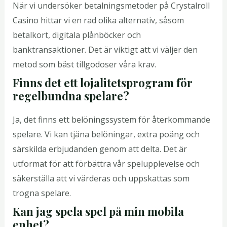
När vi undersöker betalningsmetoder på Crystalroll
Casino hittar vi en rad olika alternativ, såsom
betalkort, digitala plånböcker och
banktransaktioner. Det är viktigt att vi väljer den
metod som bäst tillgodoser våra krav.
Finns det ett lojalitetsprogram för
regelbundna spelare?
Ja, det finns ett belöningssystem för återkommande
spelare. Vi kan tjäna belöningar, extra poäng och
särskilda erbjudanden genom att delta. Det är
utformat för att förbättra vår spelupplevelse och
säkerställa att vi värderas och uppskattas som
trogna spelare.
Kan jag spela spel på min mobila
enhet?