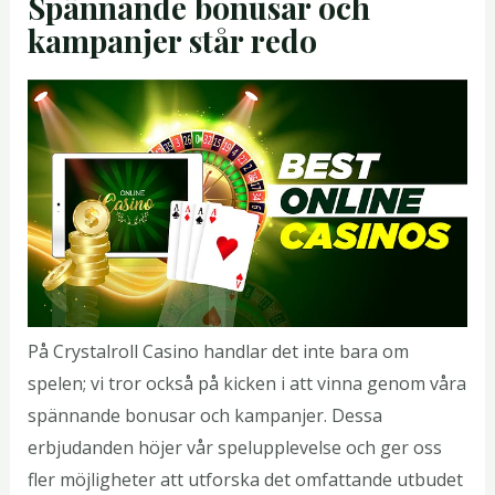
Spännande bonusar och
kampanjer står redo
På Crystalroll Casino handlar det inte bara om
spelen; vi tror också på kicken i att vinna genom våra
spännande bonusar och kampanjer. Dessa
erbjudanden höjer vår spelupplevelse och ger oss
fler möjligheter att utforska det omfattande utbudet