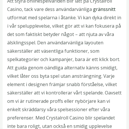
Att styra onlinespelvärlden blir lätt på Crystalroll
Casino, tack vare dess användarvänliga
gränssnitt
utformat med spelarna i åtanke. Vi kan dyka direkt in
i vår spelupplevelse, vilket gör att vi kan fokusera på
det som faktiskt betyder något – att njuta av våra
älsklingsspel. Den användarvänliga layouten
säkerställer att väsentliga funktioner, som
spelkategorier och kampanjer, bara är ett klick bort.
Att guida genom oändliga alternativ känns smidigt,
vilket låter oss byta spel utan ansträngning. Varje
element i designen främjar snabb förståelse, vilket
säkerställer att vi kontrollerar vårt spelande. Oavsett
om vi är rutinerade proffs eller nybörjare kan vi
enkelt skräddarsy våra spelsessioner efter våra
preferenser. Med Crystalroll Casino blir spelandet
inte bara roligt, utan också en smidig upplevelse