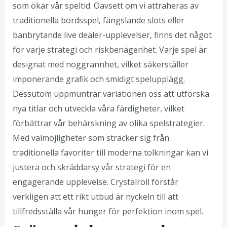
som ökar vår speltid. Oavsett om vi attraheras av
traditionella bordsspel, fängslande slots eller
banbrytande live dealer-upplevelser, finns det något
för varje strategi och riskbenägenhet. Varje spel är
designat med noggrannhet, vilket säkerställer
imponerande grafik och smidigt spelupplägg.
Dessutom uppmuntrar variationen oss att utforska
nya titlar och utveckla våra färdigheter, vilket
förbättrar vår behärskning av olika spelstrategier.
Med valmöjligheter som sträcker sig från
traditionella favoriter till moderna tolkningar kan vi
justera och skräddarsy vår strategi för en
engagerande upplevelse. Crystalroll förstår
verkligen att ett rikt utbud är nyckeln till att
tillfredsställa vår hunger för perfektion inom spel.