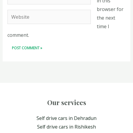
in this
browser for
Website
the next
time I
comment.
Our services
Self drive cars in Dehradun
Self drive cars in Rishikesh