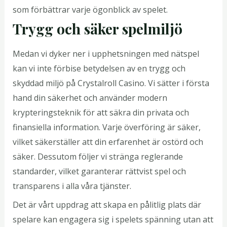
som förbättrar varje ögonblick av spelet.
Trygg och säker spelmiljö
Medan vi dyker ner i upphetsningen med nätspel
kan vi inte förbise betydelsen av en trygg och
skyddad miljö på Crystalroll Casino. Vi sätter i första
hand din säkerhet och använder modern
krypteringsteknik för att säkra din privata och
finansiella information. Varje överföring är säker,
vilket säkerställer att din erfarenhet är ostörd och
säker. Dessutom följer vi stränga reglerande
standarder, vilket garanterar rättvist spel och
transparens i alla våra tjänster.
Det är vårt uppdrag att skapa en pålitlig plats där
spelare kan engagera sig i spelets spänning utan att