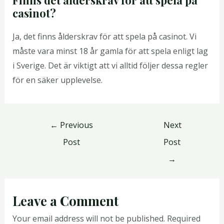
Finns det ålderskrav för att spela på
casinot?
Ja, det finns ålderskrav för att spela på casinot. Vi
måste vara minst 18 år gamla för att spela enligt lag
i Sverige. Det är viktigt att vi alltid följer dessa regler
för en säker upplevelse.
←
Previous
Next
Post
Post
→
Leave a Comment
Your email address will not be published.
Required