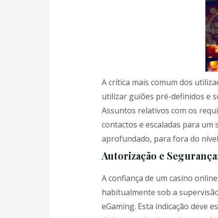
A crítica mais comum dos utili
utilizar guiões pré-definidos 
Assuntos relativos com os requ
contactos e escaladas para um 
aprofundado, para fora do nível
Autorização e Segurança:
A confiança de um casino online
habitualmente sob a supervisã
eGaming. Esta indicação deve es