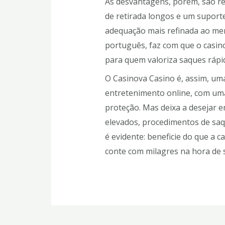
As desvantagens, porém, são re
de retirada longos e um suporte
adequação mais refinada ao me
português, faz com que o casino
para quem valoriza saques rápid
O Casinova Casino é, assim, um
entretenimento online, com uma
proteção. Mas deixa a desejar e
elevados, procedimentos de saq
é evidente: beneficie do que a 
conte com milagres na hora de 