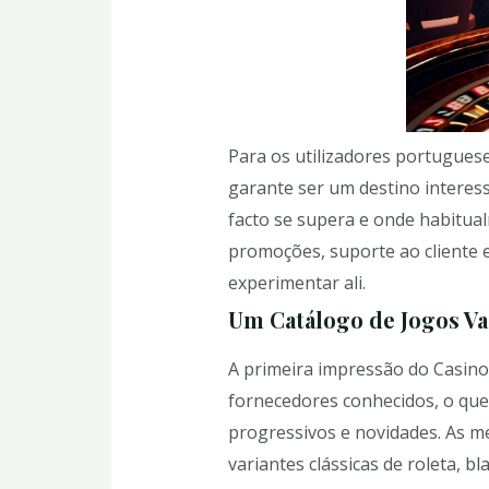
Para os utilizadores portuguese
garante ser um destino interessa
facto se supera e onde habitual
promoções, suporte ao cliente 
experimentar ali.
Um Catálogo de Jogos Va
A primeira impressão do Casinov
fornecedores conhecidos, o que
progressivos e novidades. As m
variantes clássicas de roleta, 