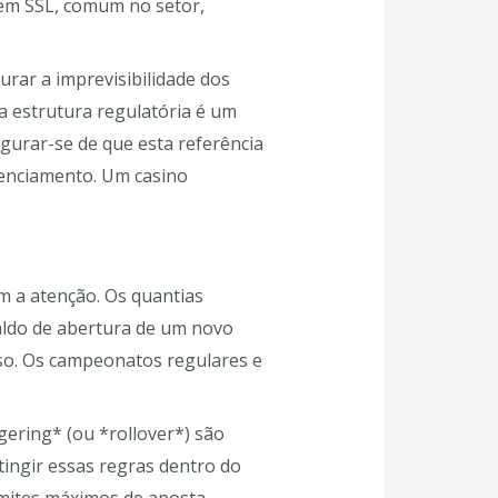
agem SSL, comum no setor,
ar a imprevisibilidade dos
 estrutura regulatória é um
gurar-se de que esta referência
icenciamento. Um casino
m a atenção. Os quantias
saldo de abertura de um novo
oso. Os campeonatos regulares e
gering* (ou *rollover*) são
tingir essas regras dentro do
limites máximos de aposta