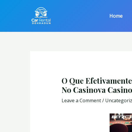
Skip
Post
to
navigation
Home
content
O Que Efetivamente
No Casinova Casin
Leave a Comment
/
Uncategori