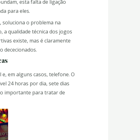
undam, esta falta de ligação
da para eles.
, soluciona o problema na
o, a qualidade técnica dos jogos
rtivas existe, mas é claramente
ão dececionados.
cas
l e, em alguns casos, telefone. O
vel 24 horas por dia, sete dias
o importante para tratar de