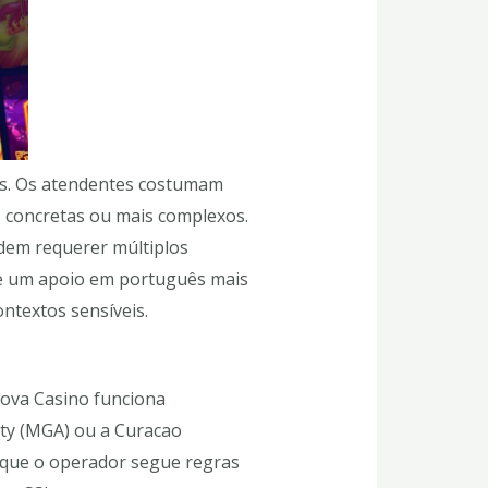
as. Os atendentes costumam
s concretas ou mais complexos.
dem requerer múltiplos
 de um apoio em português mais
ntextos sensíveis.
inova Casino funciona
ty (MGA) ou a Curacao
ca que o operador segue regras