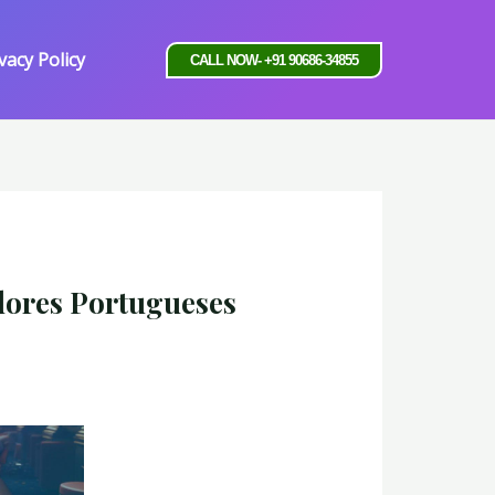
vacy Policy
CALL NOW- +91 90686-34855
dores Portugueses