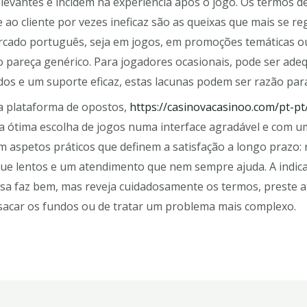
levantes e incidem na experiência após o jogo. Os termos 
 ao cliente por vezes ineficaz são as queixas que mais se r
rcado português, seja em jogos, em promoções temáticas 
 pareça genérico. Para jogadores ocasionais, pode ser adeq
os e um suporte eficaz, estas lacunas podem ser razão para
a plataforma de opostos,
https://casinovacasinoo.com/pt-pt
 ótima escolha de jogos numa interface agradável e com u
m aspetos práticos que definem a satisfação a longo prazo:
ue lentos e um atendimento que nem sempre ajuda. A indic
casa faz bem, mas reveja cuidadosamente os termos, preste a
sacar os fundos ou de tratar um problema mais complexo.