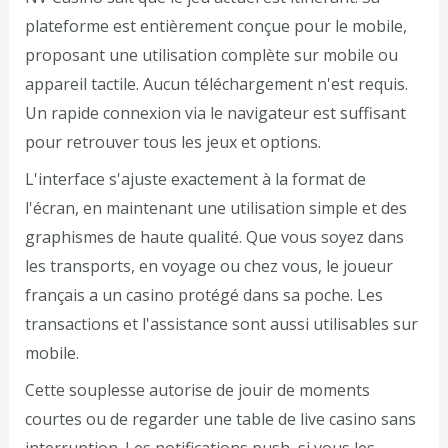
plateforme est entièrement conçue pour le mobile,
proposant une utilisation complète sur mobile ou
appareil tactile. Aucun téléchargement n'est requis.
Un rapide connexion via le navigateur est suffisant
pour retrouver tous les jeux et options.
L'interface s'ajuste exactement à la format de
l'écran, en maintenant une utilisation simple et des
graphismes de haute qualité. Que vous soyez dans
les transports, en voyage ou chez vous, le joueur
français a un casino protégé dans sa poche. Les
transactions et l'assistance sont aussi utilisables sur
mobile.
Cette souplesse autorise de jouir de moments
courtes ou de regarder une table de live casino sans
interruption. Les notifications push, si vous les