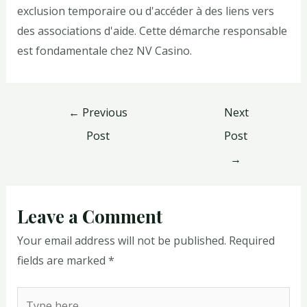
exclusion temporaire ou d'accéder à des liens vers
des associations d'aide. Cette démarche responsable
est fondamentale chez NV Casino.
←
Previous
Next
Post
Post
→
Leave a Comment
Your email address will not be published.
Required
fields are marked
*
Type