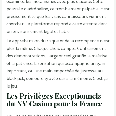
examinez les mécanismes avec plus d'acuité. Cette
poussée d'adrénaline, ce tremblement palpable, c'est
précisément ce que les vrais connaisseurs viennent
chercher. La plateforme répond à cette attente dans
un environnement légal et fiable.
La appréhension du risque et de la récompense n'est
plus la même. Chaque choix compte. Contrairement
des démonstrations, l'argent réel gratifie la maîtrise
et la patience. L'sensation qui accompagne un gain
important, ou une main empochée de justesse au
blackjack, demeure gravée dans la mémoire. C'est ça,
le jeu.
Les Privilèges Exceptionnels
du NV Casino pour la France