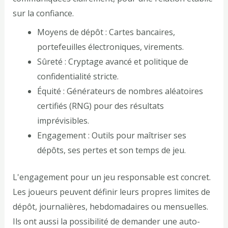
sur la confiance.
Moyens de dépôt : Cartes bancaires,
portefeuilles électroniques, virements.
Sûreté : Cryptage avancé et politique de
confidentialité stricte.
Équité : Générateurs de nombres aléatoires
certifiés (RNG) pour des résultats
imprévisibles.
Engagement : Outils pour maîtriser ses
dépôts, ses pertes et son temps de jeu.
L'engagement pour un jeu responsable est concret.
Les joueurs peuvent définir leurs propres limites de
dépôt, journalières, hebdomadaires ou mensuelles.
Ils ont aussi la possibilité de demander une auto-