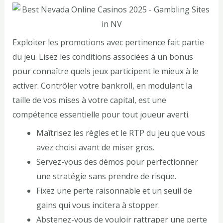
Exploiter les promotions avec pertinence fait partie
du jeu. Lisez les conditions associées à un bonus
pour connaître quels jeux participent le mieux à le
activer. Contrôler votre bankroll, en modulant la
taille de vos mises à votre capital, est une
compétence essentielle pour tout joueur averti.
Maîtrisez les règles et le RTP du jeu que vous
avez choisi avant de miser gros.
Servez-vous des démos pour perfectionner
une stratégie sans prendre de risque.
Fixez une perte raisonnable et un seuil de
gains qui vous incitera à stopper.
Abstenez-vous de vouloir rattraper une perte