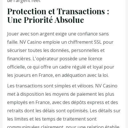
de l'argent réel.
Protection et Transactions :
Une Priorité Absolue
Jouer avec son argent exige une confiance sans
faille. NV Casino emploie un chiffrement SSL pour
sécuriser toutes les données, personnelles et
financières. L'opérateur possède une licence
officielle, ce qui offre un cadre régulé et loyal pour
les joueurs en France, en adéquation avec la loi.
Les transactions sont simples et véloces. NV Casino
met à disposition les moyens de paiement les plus
employés en France, avec des dépôts express et des
retraits dont les délais sont optimisés. Les détails sur
les limites et les temps de traitement sont
communiquées clairement, pour une relation établie