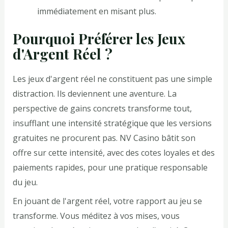
immédiatement en misant plus.
Pourquoi Préférer les Jeux
d'Argent Réel ?
Les jeux d'argent réel ne constituent pas une simple
distraction. Ils deviennent une aventure. La
perspective de gains concrets transforme tout,
insufflant une intensité stratégique que les versions
gratuites ne procurent pas. NV Casino bâtit son
offre sur cette intensité, avec des cotes loyales et des
paiements rapides, pour une pratique responsable
du jeu.
En jouant de l'argent réel, votre rapport au jeu se
transforme. Vous méditez à vos mises, vous