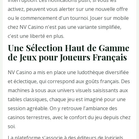
activez, peuvent vous alerter sur une nouvelle offre
ou le commencement d'un tournoi. Jouer sur mobile
chez NV Casino n'est pas une variante simplifiée,
c'est une liberté en plus.
Une Sélection Haut de Gamme
de Jeux pour Joueurs Français
NV Casino a mis en place une ludothèque diversifiée
et éclectique, qui correspond aux goûts français. Des
machines à sous aux univers visuels saisissants aux
tables classiques, chaque jeu est imaginé pour une
session agréable. On y retrouve l'ambiance des
casinos terrestres, avec le confort du jeu depuis chez
soi.
La plateforme s'associe à des éditeurs de logiciels