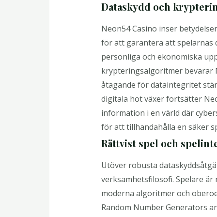
Dataskydd och krypteri
Neon54 Casino inser betydelsen
för att garantera att spelarnas 
personliga och ekonomiska uppg
krypteringsalgoritmer bevarar 
åtagande för dataintegritet stärk
digitala hot växer fortsätter N
information i en värld där cybe
för att tillhandahålla en säker 
Rättvist spel och spelint
Utöver robusta dataskyddsåtgär
verksamhetsfilosofi. Spelare är 
moderna algoritmer och oberoend
Random Number Generators använ