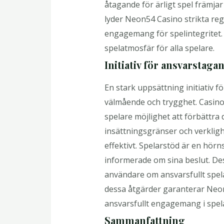
åtagande för ärligt spel främjar 
lyder Neon54 Casino strikta reg
engagemang för spelintegritet. 
spelatmosfär för alla spelare.
Initiativ för ansvarstag
En stark uppsättning initiativ
välmående och trygghet. Casinot
spelare möjlighet att förbättra
insättningsgränser och verkligh
effektivt. Spelarstöd är en hör
informerade om sina beslut. De
användare om ansvarsfullt spelan
dessa åtgärder garanterar Neon5
ansvarsfullt engagemang i spel
Sammanfattning