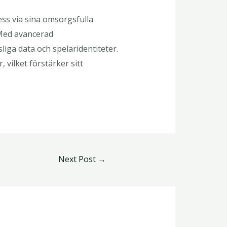
ss via sina omsorgsfulla
 Med avancerad
iga data och spelaridentiteter.
vilket förstärker sitt
Next Post
→