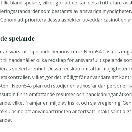
tillit bland spelare, vilket gör att de kan delta fritt utan rä
leringsstandarder som bestämts av ansvariga myndigheter, v
Genom att prioritera dessa aspekter utvecklar casinot en a
ande spelande
 för ansvarsfullt spelande demonstrerar Neon54 Casinos en
 tillhandahåller olika redskap för ansvarsfullt spelande som
 deras spelerfarenhet. Dessa redskap omfattar möjligheter f
etskontroller, vilket gör det möjligt för användare att kont
nsten i Neon54s plan och stödjer en atmosfär där personer k
ssutom finns omfattande resurser och handledningar åtkoml
de, vilket främjar en miljö av insikt och självreglering. Ge
4 Casino att användarfriheten är fortsatt intakt samtidigt
andet.