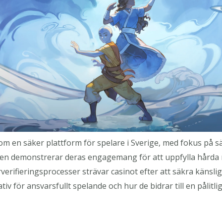
om en säker plattform för spelare i Sverige, med fokus på sä
onen demonstrerar deras engagemang för att uppfylla hårda
erifieringsprocesser strävar casinot efter att säkra känslig
iv för ansvarsfullt spelande och hur de bidrar till en pålitlig