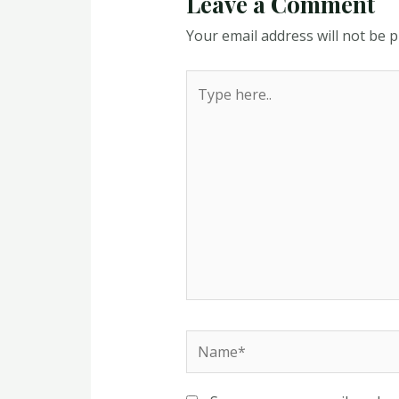
Leave a Comment
Your email address will not be p
Type
here..
Name*