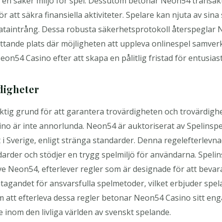
så en säker miljö för spel. Dessutom betonar Neon54 transa
r att säkra finansiella aktiviteter. Spelare kan njuta av sina
 dataintrång. Dessa robusta säkerhetsprotokoll återspeglar
tande plats där möjligheten att uppleva onlinespel samverk
Neon54 Casino efter att skapa en pålitlig fristad för entusia
digheter
iktig grund för att garantera trovärdigheten och trovärdig
no är inte annorlunda. Neon54 är auktoriserat av Spelinspe
 Sverige, enligt stränga standarder. Denna regelefterlevnad
darder och stödjer en trygg spelmiljö för användarna. Spelin
ve Neon54, efterlever regler som är designade för att bevara
 åtagandet för ansvarsfulla spelmetoder, vilket erbjuder spela
om att efterleva dessa regler betonar Neon54 Casino sitt en
inom den livliga världen av svenskt spelande.