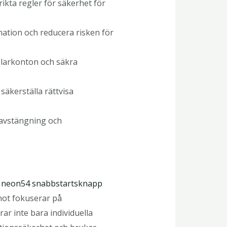
rikta regler för säkerhet för
mation och reducera risken för
pelarkonton och säkra
äkerställa rättvisa
lvavstängning och
h
neon54 snabbstartsknapp
not fokuserar på
ar inte bara individuella