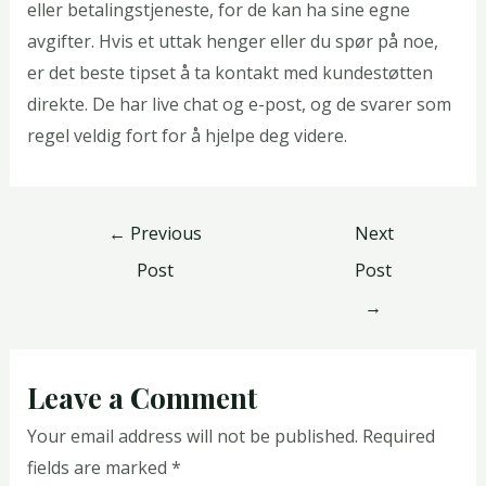
eller betalingstjeneste, for de kan ha sine egne
avgifter. Hvis et uttak henger eller du spør på noe,
er det beste tipset å ta kontakt med kundestøtten
direkte. De har live chat og e-post, og de svarer som
regel veldig fort for å hjelpe deg videre.
←
Previous
Next
Post
Post
→
Leave a Comment
Your email address will not be published.
Required
fields are marked
*