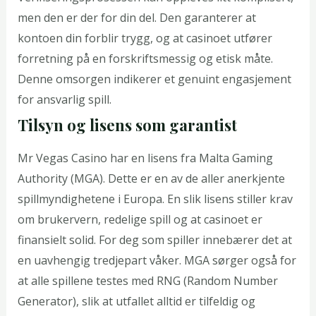
men den er der for din del. Den garanterer at
kontoen din forblir trygg, og at casinoet utfører
forretning på en forskriftsmessig og etisk måte.
Denne omsorgen indikerer et genuint engasjement
for ansvarlig spill.
Tilsyn og lisens som garantist
Mr Vegas Casino har en lisens fra Malta Gaming
Authority (MGA). Dette er en av de aller anerkjente
spillmyndighetene i Europa. En slik lisens stiller krav
om brukervern, redelige spill og at casinoet er
finansielt solid. For deg som spiller innebærer det at
en uavhengig tredjepart våker. MGA sørger også for
at alle spillene testes med RNG (Random Number
Generator), slik at utfallet alltid er tilfeldig og