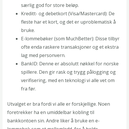
særlig god for store beløp.
Kreditt- og debetkort (Visa/Mastercard): De
fleste har et kort, og det er uproblematisk å
bruke.
E-lommebøker (som MuchBetter): Disse tilbyr
ofte enda raskere transaksjoner og et ekstra
lag med personvern.
BankID: Denne er absolutt nøkkel for norske
spillere. Den gir rask og trygg pålogging og
verifisering, med en teknologi vi alle vet om
fra før.
Utvalget er bra fordi vi alle er forskjellige. Noen
foretrekker ha en umiddelbar kobling til
bankkontoen sin. Andre liker å bruke en e-