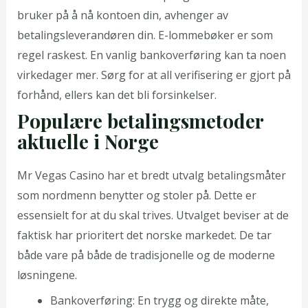
bruker på å nå kontoen din, avhenger av
betalingsleverandøren din. E-lommebøker er som
regel raskest. En vanlig bankoverføring kan ta noen
virkedager mer. Sørg for at all verifisering er gjort på
forhånd, ellers kan det bli forsinkelser.
Populære betalingsmetoder
aktuelle i Norge
Mr Vegas Casino har et bredt utvalg betalingsmåter
som nordmenn benytter og stoler på. Dette er
essensielt for at du skal trives. Utvalget beviser at de
faktisk har prioritert det norske markedet. De tar
både vare på både de tradisjonelle og de moderne
løsningene.
Bankoverføring: En trygg og direkte måte,