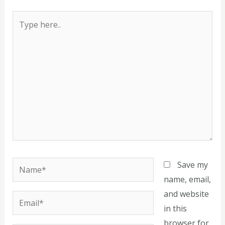
Type
here..
Name*
Save my
name, email,
and website
Email*
in this
browser for