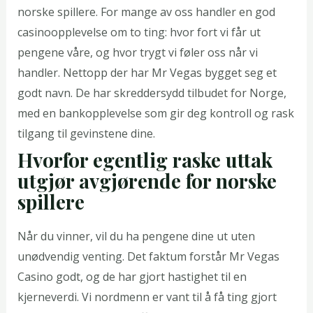
norske spillere. For mange av oss handler en god
casinoopplevelse om to ting: hvor fort vi får ut
pengene våre, og hvor trygt vi føler oss når vi
handler. Nettopp der har Mr Vegas bygget seg et
godt navn. De har skreddersydd tilbudet for Norge,
med en bankopplevelse som gir deg kontroll og rask
tilgang til gevinstene dine.
Hvorfor egentlig raske uttak
utgjør avgjørende for norske
spillere
Når du vinner, vil du ha pengene dine ut uten
unødvendig venting. Det faktum forstår Mr Vegas
Casino godt, og de har gjort hastighet til en
kjerneverdi. Vi nordmenn er vant til å få ting gjort