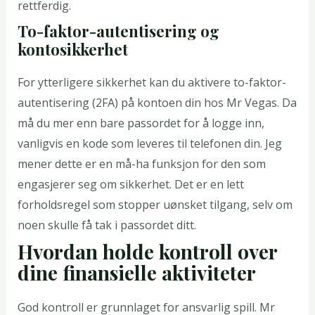
rettferdig.
To-faktor-autentisering og
kontosikkerhet
For ytterligere sikkerhet kan du aktivere to-faktor-
autentisering (2FA) på kontoen din hos Mr Vegas. Da
må du mer enn bare passordet for å logge inn,
vanligvis en kode som leveres til telefonen din. Jeg
mener dette er en må-ha funksjon for den som
engasjerer seg om sikkerhet. Det er en lett
forholdsregel som stopper uønsket tilgang, selv om
noen skulle få tak i passordet ditt.
Hvordan holde kontroll over
dine finansielle aktiviteter
God kontroll er grunnlaget for ansvarlig spill. Mr