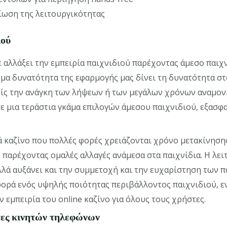
τίωση της λειτουργικότητας
ιού
 αλλάξει την εμπειρία παιχνιδιού παρέχοντας άμεσο παιχν
όμα δυνατότητα της εφαρμογής μας δίνει τη δυνατότητα σ
ίς την ανάγκη των λήψεων ή των μεγάλων χρόνων αναμονής
μια τεράστια γκάμα επιλογών άμεσου παιχνιδιού, εξασφαλ
ά καζίνο που πολλές φορές χρειάζονται χρόνο μετακίνηση
, παρέχοντας ομαλές αλλαγές ανάμεσα στα παιχνίδια. Η λε
λλά αυξάνει και την συμμετοχή και την ευχαρίστηση των 
ορά ενός υψηλής ποιότητας περιβάλλοντος παιχνιδιού, 
 εμπειρία του online καζίνο για όλους τους χρήστες.
τες κινητών τηλεφώνων