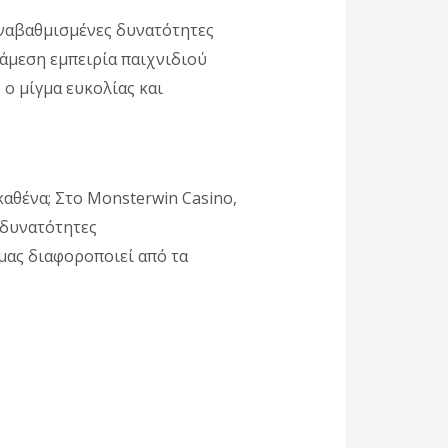
ναβαθμισμένες δυνατότητες
άμεση εμπειρία παιχνιδιού
ο μίγμα ευκολίας και
αθένα; Στο Monsterwin Casino,
 δυνατότητες
μας διαφοροποιεί από τα