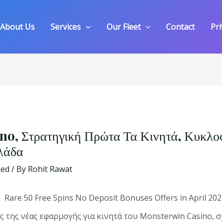
About Us
Services
Our Fleet
Contact
Pri
o, Στρατηγική Πρώτα Τα Κινητά, Κυκλο
λάδα
zed
/ By
Rohit Rawat
ς της νέας εφαρμογής για κινητά του Monsterwin Casino, 