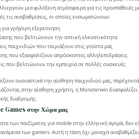
λιεργούν μια φιλόξενη ατμόσφαιρα για τις προσπάθειές μ
ές τις αναβαθμίσεις, οι οποίες ενσωματώνουν:
 για γρήγορη εξερεύνηση
ίασης που βελτιώνουν την οπτική ελκυστικότητα
ις παιχνιδιών που ταιριάζουν στις γούστα μας
σης που εξασφαλίζουν απρόσκοπτες αλληλεπιδράσεις
ις που βελτιώνουν την εμπειρία σε πολλές συσκευές
μίζουν ουσιαστικά την αίσθηση παιχνιδιού μας, παρέχοντ
ιάζοντας στην αίσθηση χρήστη, η Monsterwin διασφαλίζει 
ικής διαδρομής.
le Games στην Χώρα μας
τα των παιξίματος για mobile στην ελληνική αγορά, δεν 
ανάμεσα των gamers. Αυτή η τάση όχι μοναχά αναβαθμίζει