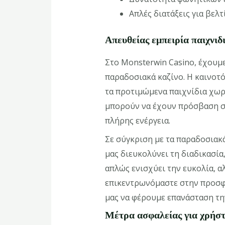
Απλές διατάξεις για βελ
Απευθείας εμπειρία παιχνιδ
Στο Monsterwin Casino, έχουμε
παραδοσιακά καζίνο. Η καινοτ
τα προτιμώμενα παιχνίδια χωρ
μπορούν να έχουν πρόσβαση σε 
πλήρης ενέργεια.
Σε σύγκριση με τα παραδοσιακ
μας διευκολύνει τη διαδικασία
απλώς ενισχύει την ευκολία, α
επικεντρωνόμαστε στην προσφ
μας να φέρουμε επανάσταση την
Μέτρα ασφαλείας για χρήσ