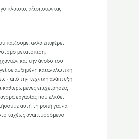
ργό πλαίσιο, αξιοποιώντας
υ παίζουμε, αλλά επιφέρει
νοτόμο μετατόπιση,
χανιών και την άνοδο του
γεί σε αυξημένη καταναλωτική
ίς - από την τεχνική ανάπτυξη
ι καθιερωμένες επιχειρήσεις
 αγορά εργασίας που ελκύει
ιήσουμε αυτή τη ροπή για να
 στο ταχέως αναπτυσσόμενο