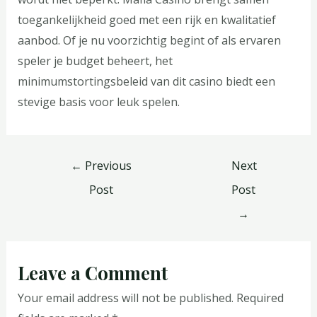
toegankelijkheid goed met een rijk en kwalitatief
aanbod. Of je nu voorzichtig begint of als ervaren
speler je budget beheert, het
minimumstortingsbeleid van dit casino biedt een
stevige basis voor leuk spelen.
←
Previous
Next
Post
Post
→
Leave a Comment
Your email address will not be published.
Required