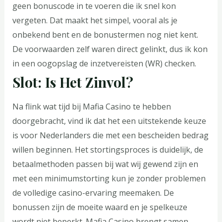
geen bonuscode in te voeren die ik snel kon
vergeten. Dat maakt het simpel, vooral als je
onbekend bent en de bonustermen nog niet kent.
De voorwaarden zelf waren direct gelinkt, dus ik kon
in een oogopslag de inzetvereisten (WR) checken.
Slot: Is Het Zinvol?
Na flink wat tijd bij Mafia Casino te hebben
doorgebracht, vind ik dat het een uitstekende keuze
is voor Nederlanders die met een bescheiden bedrag
willen beginnen. Het stortingsproces is duidelijk, de
betaalmethoden passen bij wat wij gewend zijn en
met een minimumstorting kun je zonder problemen
de volledige casino-ervaring meemaken. De
bonussen zijn de moeite waard en je spelkeuze
wordt niet beperkt. Mafia Casino brengt samen