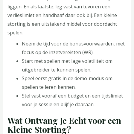
liggen. En als laatste: leg vast van tevoren een
verlieslimiet en handhaaf daar ook bij. Een kleine
storting is een uitstekend middel voor doordacht
spelen.
Neem de tijd voor de bonusvoorwaarden, met
focus op de inzetvereisten (WR).
Start met spellen met lage volatiliteit om
uitgebreider te kunnen spelen.
Speel eerst gratis in de demo-modus om
spellen te leren kennen.
Stel vast vooraf een budget en een tijdslimiet
voor je sessie en blijf je daaraan.
Wat Ontvang Je Echt voor een
Kleine Storting?