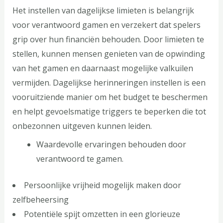
Het instellen van dagelijkse limieten is belangrijk
voor verantwoord gamen en verzekert dat spelers
grip over hun financiën behouden. Door limieten te
stellen, kunnen mensen genieten van de opwinding
van het gamen en daarnaast mogelijke valkuilen
vermijden. Dagelijkse herinneringen instellen is een
vooruitziende manier om het budget te beschermen
en helpt gevoelsmatige triggers te beperken die tot
onbezonnen uitgeven kunnen leiden.
Waardevolle ervaringen behouden door
verantwoord te gamen.
Persoonlijke vrijheid mogelijk maken door
zelfbeheersing
Potentiële spijt omzetten in een glorieuze