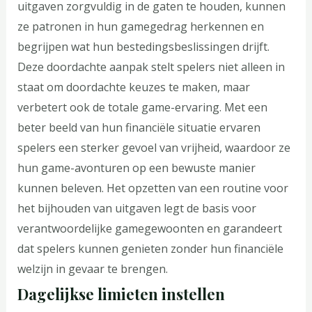
uitgaven zorgvuldig in de gaten te houden, kunnen
ze patronen in hun gamegedrag herkennen en
begrijpen wat hun bestedingsbeslissingen drijft.
Deze doordachte aanpak stelt spelers niet alleen in
staat om doordachte keuzes te maken, maar
verbetert ook de totale game-ervaring. Met een
beter beeld van hun financiële situatie ervaren
spelers een sterker gevoel van vrijheid, waardoor ze
hun game-avonturen op een bewuste manier
kunnen beleven. Het opzetten van een routine voor
het bijhouden van uitgaven legt de basis voor
verantwoordelijke gamegewoonten en garandeert
dat spelers kunnen genieten zonder hun financiële
welzijn in gevaar te brengen.
Dagelijkse limieten instellen