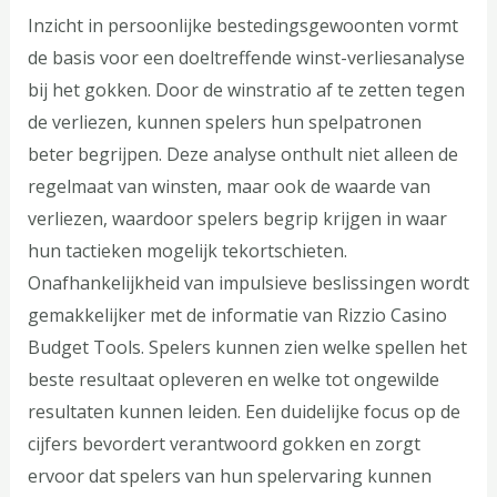
Inzicht in persoonlijke bestedingsgewoonten vormt
de basis voor een doeltreffende winst-verliesanalyse
bij het gokken. Door de winstratio af te zetten tegen
de verliezen, kunnen spelers hun spelpatronen
beter begrijpen. Deze analyse onthult niet alleen de
regelmaat van winsten, maar ook de waarde van
verliezen, waardoor spelers begrip krijgen in waar
hun tactieken mogelijk tekortschieten.
Onafhankelijkheid van impulsieve beslissingen wordt
gemakkelijker met de informatie van Rizzio Casino
Budget Tools. Spelers kunnen zien welke spellen het
beste resultaat opleveren en welke tot ongewilde
resultaten kunnen leiden. Een duidelijke focus op de
cijfers bevordert verantwoord gokken en zorgt
ervoor dat spelers van hun spelervaring kunnen