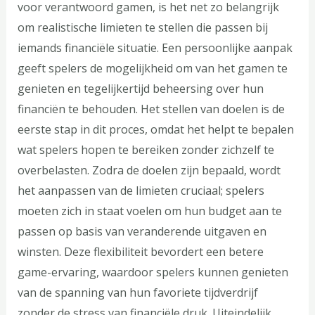
voor verantwoord gamen, is het net zo belangrijk
om realistische limieten te stellen die passen bij
iemands financiële situatie. Een persoonlijke aanpak
geeft spelers de mogelijkheid om van het gamen te
genieten en tegelijkertijd beheersing over hun
financiën te behouden. Het stellen van doelen is de
eerste stap in dit proces, omdat het helpt te bepalen
wat spelers hopen te bereiken zonder zichzelf te
overbelasten. Zodra de doelen zijn bepaald, wordt
het aanpassen van de limieten cruciaal; spelers
moeten zich in staat voelen om hun budget aan te
passen op basis van veranderende uitgaven en
winsten. Deze flexibiliteit bevordert een betere
game-ervaring, waardoor spelers kunnen genieten
van de spanning van hun favoriete tijdverdrijf
zonder de stress van financiële druk. Uiteindelijk