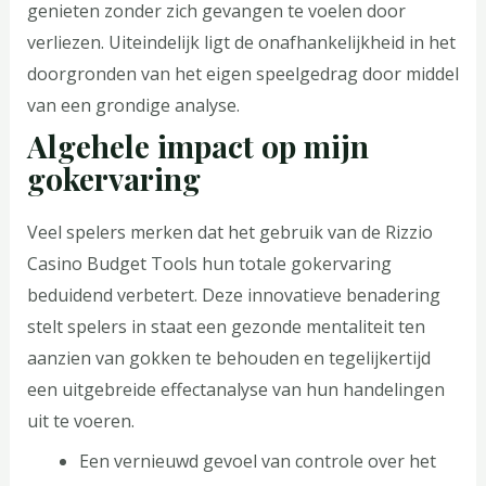
genieten zonder zich gevangen te voelen door
verliezen. Uiteindelijk ligt de onafhankelijkheid in het
doorgronden van het eigen speelgedrag door middel
van een grondige analyse.
Algehele impact op mijn
gokervaring
Veel spelers merken dat het gebruik van de Rizzio
Casino Budget Tools hun totale gokervaring
beduidend verbetert. Deze innovatieve benadering
stelt spelers in staat een gezonde mentaliteit ten
aanzien van gokken te behouden en tegelijkertijd
een uitgebreide effectanalyse van hun handelingen
uit te voeren.
Een vernieuwd gevoel van controle over het