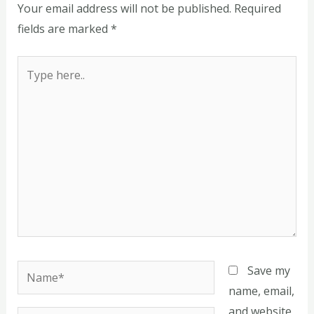
Your email address will not be published.
Required
fields are marked
*
Type
here..
Name*
Save my
name, email,
and website