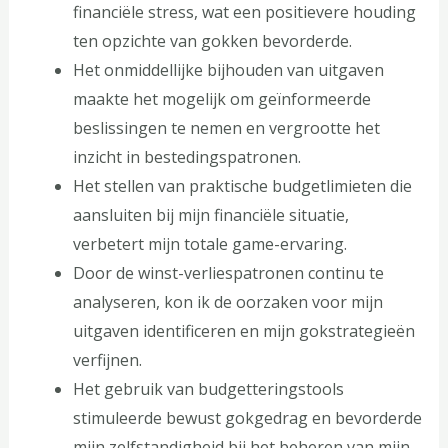
financiële stress, wat een positievere houding
ten opzichte van gokken bevorderde.
Het onmiddellijke bijhouden van uitgaven
maakte het mogelijk om geïnformeerde
beslissingen te nemen en vergrootte het
inzicht in bestedingspatronen.
Het stellen van praktische budgetlimieten die
aansluiten bij mijn financiële situatie,
verbetert mijn totale game-ervaring.
Door de winst-verliespatronen continu te
analyseren, kon ik de oorzaken voor mijn
uitgaven identificeren en mijn gokstrategieën
verfijnen.
Het gebruik van budgetteringstools
stimuleerde bewust gokgedrag en bevorderde
mijn zelfstandigheid bij het beheren van mijn