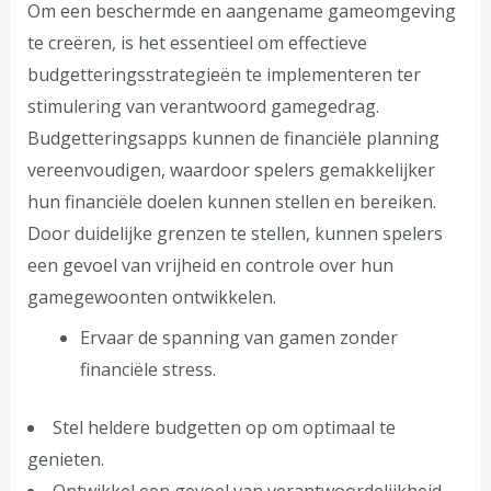
Om een beschermde en aangename gameomgeving
te creëren, is het essentieel om effectieve
budgetteringsstrategieën te implementeren ter
stimulering van verantwoord gamegedrag.
Budgetteringsapps kunnen de financiële planning
vereenvoudigen, waardoor spelers gemakkelijker
hun financiële doelen kunnen stellen en bereiken.
Door duidelijke grenzen te stellen, kunnen spelers
een gevoel van vrijheid en controle over hun
gamegewoonten ontwikkelen.
Ervaar de spanning van gamen zonder
financiële stress.
Stel heldere budgetten op om optimaal te
genieten.