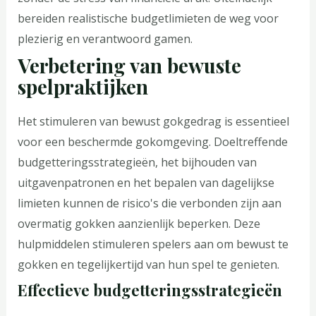
bereiden realistische budgetlimieten de weg voor
plezierig en verantwoord gamen.
Verbetering van bewuste
spelpraktijken
Het stimuleren van bewust gokgedrag is essentieel
voor een beschermde gokomgeving. Doeltreffende
budgetteringsstrategieën, het bijhouden van
uitgavenpatronen en het bepalen van dagelijkse
limieten kunnen de risico's die verbonden zijn aan
overmatig gokken aanzienlijk beperken. Deze
hulpmiddelen stimuleren spelers aan om bewust te
gokken en tegelijkertijd van hun spel te genieten.
Effectieve budgetteringsstrategieën