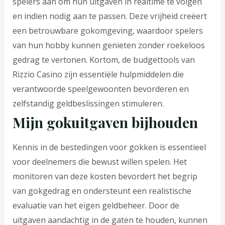
spelers aan om hun uitgaven in realtime te volgen
en indien nodig aan te passen. Deze vrijheid creëert
een betrouwbare gokomgeving, waardoor spelers
van hun hobby kunnen genieten zonder roekeloos
gedrag te vertonen. Kortom, de budgettools van
Rizzio Casino zijn essentiële hulpmiddelen die
verantwoorde speelgewoonten bevorderen en
zelfstandig geldbeslissingen stimuleren.
Mijn gokuitgaven bijhouden
Kennis in de bestedingen voor gokken is essentieel
voor deelnemers die bewust willen spelen. Het
monitoren van deze kosten bevordert het begrip
van gokgedrag en ondersteunt een realistische
evaluatie van het eigen geldbeheer. Door de
uitgaven aandachtig in de gaten te houden, kunnen