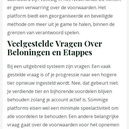
er geen verwarring over de voorwaarden. Het
platform biedt een georganiseerde en beveiligde
methode om meer uit je game te halen, binnen de
grenzen van verantwoord spelen.
Veelgestelde Vragen Over
Beloningen en Etappes
Bij een uitgebreid systeem zijn vragen. Een vaak
gestelde vraag is of je progressie naar een hogere
tier opnieuw ingesteld wordt. Nee, dat gebeurt niet.
Je verdiende tier en bijhorende voordelen blijven
behouden zolang je account actief is. Sommige
platforms eisen wel een minimale speelactiviteit om
alle voordelen te behouden. Een andere belangrijke
vraag gaat over de voorwaarden voor het opnemen