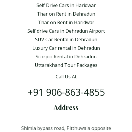
Self Drive Cars in Haridwar
Thar on Rent in Dehradun
Thar on Rent in Haridwar
Self drive Cars in Dehradun Airport
SUV Car Rental in Dehradun
Luxury Car rental in Dehradun
Scorpio Rental in Dehradun
Uttarakhand Tour Packages
Call Us At
+91 906-863-4855
Address
Shimla bypass road, Pitthuwala opposite