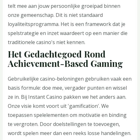
telt mee aan jouw persoonlijke groeipad binnen
onze gemeenschap. Dit is niet standaard
loyaliteitsprogramma. Het is een framework dat je
spelstrategie en inzet waardeert op een manier die
traditionele casino's niet kennen.
Het Gedachtegoed Rond
Achievement-Based Gaming
Gebruikelijke casino-beloningen gebruiken vaak een
basis formule: doe mee, vergader punten en wissel
ze in. Bij Instant Casino pakken we het anders aan.
Onze visie komt voort uit 'gamification'. We
toepassen spelelementen om motivatie en binding
te vergroten. Door doelstellingen te toevoegen,
wordt spelen meer dan een reeks losse handelingen.