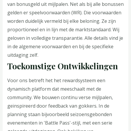
van bonusgeld uit mijlpalen. Net als bij alle bonussen
gelden er speelvoorwaarden (WR). Die voorwaarden
worden duidelijk vermeld bij elke beloning. Ze zijn
proportioneel en in lijn met de marktstandaard. Wij
geloven in volledige transparantie. Alle details vind je
in de algemene voorwaarden en bij de specifieke
uitdaging zelf.
Toekomstige Ontwikkelingen
Voor ons betreft het het rewardsysteem een
dynamisch platform dat meeschaalt met de
community. We bouwen continu verse mijlpalen,
geïnspireerd door feedback van gokkers. In de
planning staan bijvoorbeeld seizoensgebonden
evenementen in 'Battle Pass'-stijl, met een serie