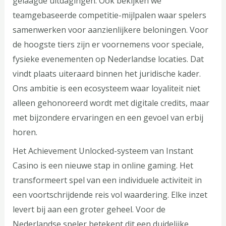
gelaagde uitdagingen. Ook bekijken we
teamgebaseerde competitie-mijlpalen waar spelers
samenwerken voor aanzienlijkere beloningen. Voor
de hoogste tiers zijn er voornemens voor speciale,
fysieke evenementen op Nederlandse locaties. Dat
vindt plaats uiteraard binnen het juridische kader.
Ons ambitie is een ecosysteem waar loyaliteit niet
alleen gehonoreerd wordt met digitale credits, maar
met bijzondere ervaringen en een gevoel van erbij
horen.
Het Achievement Unlocked-systeem van Instant
Casino is een nieuwe stap in online gaming. Het
transformeert spel van een individuele activiteit in
een voortschrijdende reis vol waardering. Elke inzet
levert bij aan een groter geheel. Voor de
Nederlandse speler betekent dit een duidelijke,