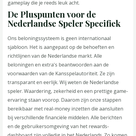
gameplay die je reeds leuk acht.
De Pluspunten voor de
Nederlandse Speler Specifiek
Ons beloningssysteem is geen internationaal
sjabloon. Het is aangepast op de behoeften en
richtlijnen van de Nederlandse markt. Alle
beloningen en extra's beantwoorden aan de
voorwaarden van de Kansspelautoriteit. Ze zijn
transparant en eerlijk. Wij weten de Nederlandse
speler. Waardering, zekerheid en een prettige game-
ervaring staan voorop. Daarom zijn onze stappen
bereikbaar met real-money inzetten die aansluiten
bij verschillende financiële middelen. Alle berichten
en de gebruikersomgeving van het rewards-
dashboard zijn volledig in het Nederlands. Zo komen