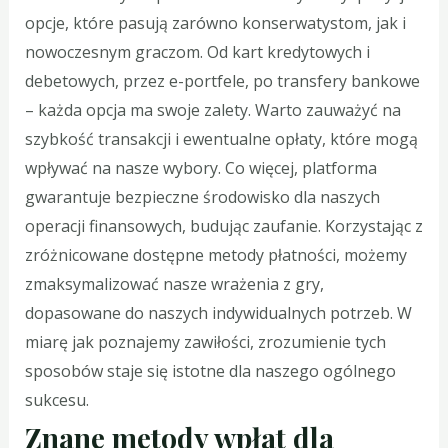
opcje, które pasują zarówno konserwatystom, jak i
nowoczesnym graczom. Od kart kredytowych i
debetowych, przez e-portfele, po transfery bankowe
– każda opcja ma swoje zalety. Warto zauważyć na
szybkość transakcji i ewentualne opłaty, które mogą
wpływać na nasze wybory. Co więcej, platforma
gwarantuje bezpieczne środowisko dla naszych
operacji finansowych, budując zaufanie. Korzystając z
zróżnicowane dostępne metody płatności, możemy
zmaksymalizować nasze wrażenia z gry,
dopasowane do naszych indywidualnych potrzeb. W
miarę jak poznajemy zawiłości, zrozumienie tych
sposobów staje się istotne dla naszego ogólnego
sukcesu.
Znane metody wpłat dla