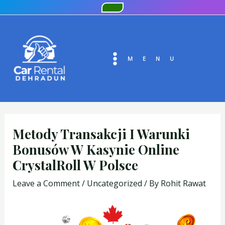
Skip
Post
to
navigation
MAIN
content
MENU
MENU
Metody Transakcji I Warunki
Bonusów W Kasynie Online
CrystalRoll W Polsce
Leave a Comment
/
Uncategorized
/ By
Rohit Rawat