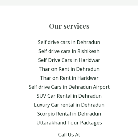
Our services
Self drive cars in Dehradun
Self drive cars in Rishikesh
Self Drive Cars in Haridwar
Thar on Rent in Dehradun
Thar on Rent in Haridwar
Self drive Cars in Dehradun Airport
SUV Car Rental in Dehradun
Luxury Car rental in Dehradun
Scorpio Rental in Dehradun
Uttarakhand Tour Packages
Call Us At