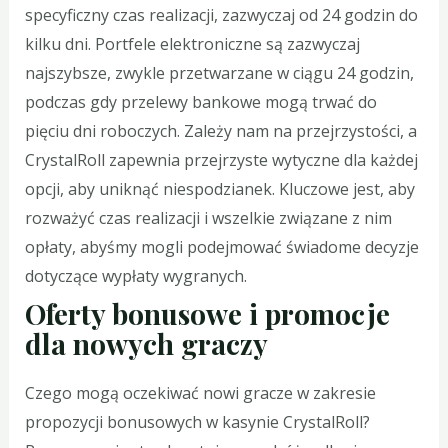
specyficzny czas realizacji, zazwyczaj od 24 godzin do
kilku dni. Portfele elektroniczne są zazwyczaj
najszybsze, zwykle przetwarzane w ciągu 24 godzin,
podczas gdy przelewy bankowe mogą trwać do
pięciu dni roboczych. Zależy nam na przejrzystości, a
CrystalRoll zapewnia przejrzyste wytyczne dla każdej
opcji, aby uniknąć niespodzianek. Kluczowe jest, aby
rozważyć czas realizacji i wszelkie związane z nim
opłaty, abyśmy mogli podejmować świadome decyzje
dotyczące wypłaty wygranych.
Oferty bonusowe i promocje
dla nowych graczy
Czego mogą oczekiwać nowi gracze w zakresie
propozycji bonusowych w kasynie CrystalRoll?