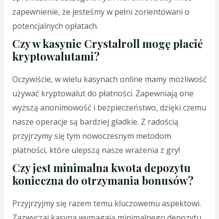
zapewnienie, że jesteśmy w pełni zorientowani o
potencjalnych opłatach.
Czy w kasynie Crystalroll mogę płacić
kryptowalutami?
Oczywiście, w wielu kasynach online mamy możliwość
używać kryptowalut do płatności. Zapewniają one
wyższą anonimowość i bezpieczeństwo, dzięki czemu
nasze operacje są bardziej gładkie. Z radością
przyjrzymy się tym nowoczesnym metodom
płatności, które ulepszą nasze wrażenia z gry!
Czy jest minimalna kwota depozytu
konieczna do otrzymania bonusów?
Przyjrzyjmy się razem temu kluczowemu aspektowi.
Zazwyczaj kasyna wymagają minimalnego depozytu,