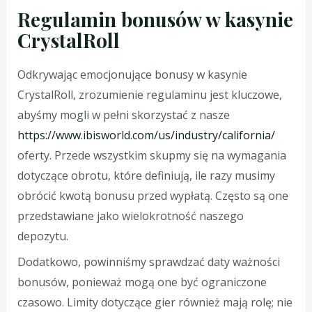
Regulamin bonusów w kasynie
CrystalRoll
Odkrywając emocjonujące bonusy w kasynie
CrystalRoll, zrozumienie regulaminu jest kluczowe,
abyśmy mogli w pełni skorzystać z nasze
https://www.ibisworld.com/us/industry/california/
oferty. Przede wszystkim skupmy się na wymagania
dotyczące obrotu, które definiują, ile razy musimy
obrócić kwotą bonusu przed wypłatą. Często są one
przedstawiane jako wielokrotność naszego
depozytu.
Dodatkowo, powinniśmy sprawdzać daty ważności
bonusów, ponieważ mogą one być ograniczone
czasowo. Limity dotyczące gier również mają rolę; nie