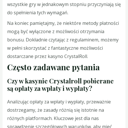
wszystkie gry w jednakowym stopniu przyczyniają się
do spełnienia tych wymagań.
Na koniec pamiętajmy, że niektóre metody płatności
mogą być wyłączone z możliwości otrzymania
bonusu. Dokładnie czytając z regulaminem, możemy
w pełni skorzystać z fantastyczne możliwości
dostarczane przez kasyno CrystalRoll.
Często zadawane pytania
Czy w kasynie Crystalroll pobierane
są opłaty za wpłaty i wypłaty?
Analizując opłaty za wpłaty i wypłaty, przeważnie
dostrzegamy, że zasady różnią się istotnie na
różnych platformach. Kluczowe jest dla nas
sprawdzenie szczegółowych warunków, aby mieć