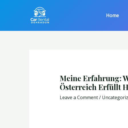
Skip
Post
to
navigation
Home
content
Meine Erfahrung: W
Österreich Erfüllt 
Leave a Comment
/
Uncategori