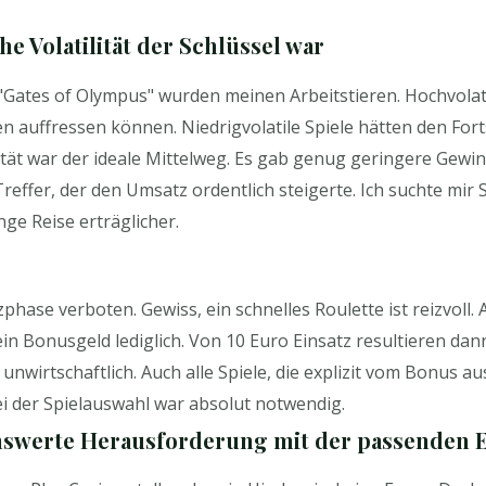
e Volatilität der Schlüssel war
 "Gates of Olympus" wurden meinen Arbeitstieren. Hochvolat
uffressen können. Niedrigvolatile Spiele hätten den Fortsc
tät war der ideale Mittelweg. Es gab genug geringere Gewin
reffer, der den Umsatz ordentlich steigerte. Ich suchte mir
nge Reise erträglicher.
phase verboten. Gewiss, ein schnelles Roulette ist reizvoll
mein Bonusgeld lediglich. Von 10 Euro Einsatz resultieren da
nwirtschaftlich. Auch alle Spiele, die explizit vom Bonus a
ei der Spielauswahl war absolut notwendig.
nswerte Herausforderung mit der passenden E