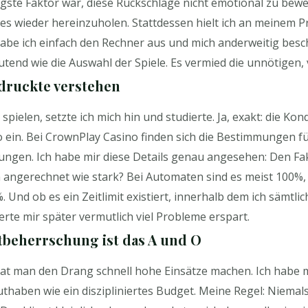
tigste Faktor war, diese Rückschläge nicht emotional zu bewe
lles wieder hereinzuholen. Stattdessen hielt ich an meinem 
abe ich einfach den Rechner aus und mich anderweitig besch
end wie die Auswahl der Spiele. Es vermied die unnötigen, v
druckte verstehen
ielen, setzte ich mich hin und studierte. Ja, exakt: die Kond
iko ein. Bei CrownPlay Casino finden sich die Bestimmungen
ungen. Ich habe mir diese Details genau angesehen: Den Fa
 angerechnet wie stark? Bei Automaten sind es meist 100%,
 Und ob es ein Zeitlimit existiert, innerhalb dem ich sämtli
te mir später vermutlich viel Probleme erspart.
beherrschung ist das A und O
t man den Drang schnell hohe Einsätze machen. Ich habe m
uthaben wie ein diszipliniertes Budget. Meine Regel: Niemal