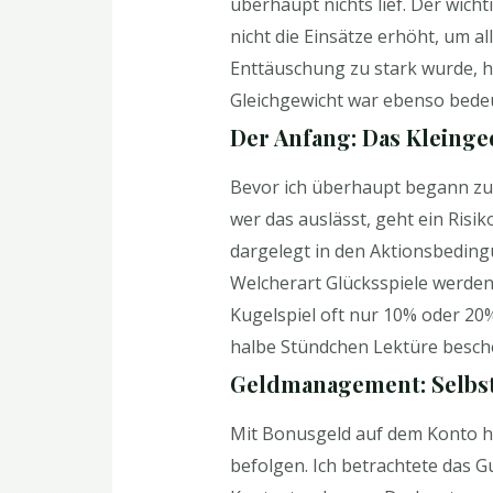
überhaupt nichts lief. Der wich
nicht die Einsätze erhöht, um a
Enttäuschung zu stark wurde, h
Gleichgewicht war ebenso bedeut
Der Anfang: Das Kleinge
Bevor ich überhaupt begann zu sp
wer das auslässt, geht ein Ris
dargelegt in den Aktionsbeding
Welcherart Glücksspiele werden
Kugelspiel oft nur 10% oder 20%.
halbe Stündchen Lektüre bescher
Geldmanagement: Selbst
Mit Bonusgeld auf dem Konto ha
befolgen. Ich betrachtete das G