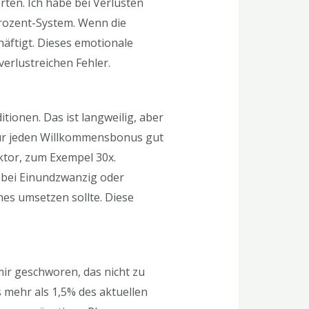
rten. Ich habe bei Verlusten
Prozent-System. Wenn die
äftigt. Dieses emotionale
erlustreichen Fehler.
itionen. Das ist langweilig, aber
 für jeden Willkommensbonus gut
ktor, zum Exempel 30x.
 bei Einundzwanzig oder
ches umsetzen sollte. Diese
ir geschworen, das nicht zu
s mehr als 1,5% des aktuellen