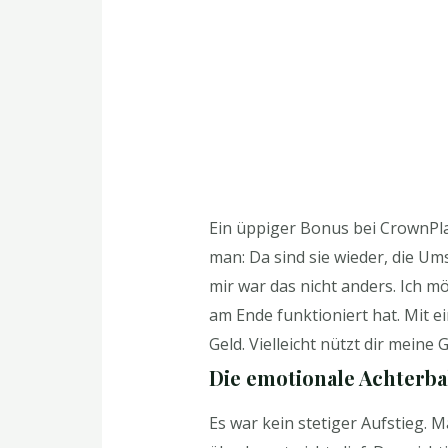
Ein üppiger Bonus bei CrownPlay
man: Da sind sie wieder, die U
mir war das nicht anders. Ich mö
am Ende funktioniert hat. Mit 
Geld. Vielleicht nützt dir meine
Die emotionale Achterb
Es war kein stetiger Aufstieg. 