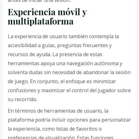
antes de iniciar una sesión.
Experiencia móvil y
multiplataforma
La experiencia de usuario también contempla la
accesibilidad a guías, preguntas frecuentes y
recursos de ayuda. La presencia de estas
herramientas apoya una navegación autónoma y
solventa dudas sin necesidad de abandonar la sesión
de juego. En conjunto, el enfoque es minimizar
confusiones y maximizar el control del jugador sobre
su recorrido.
En términos de herramientas de usuario, la
plataforma podría incluir opciones para personalizar
la experiencia, como listas de favoritos o
preferencias de visualización. Estas funciones