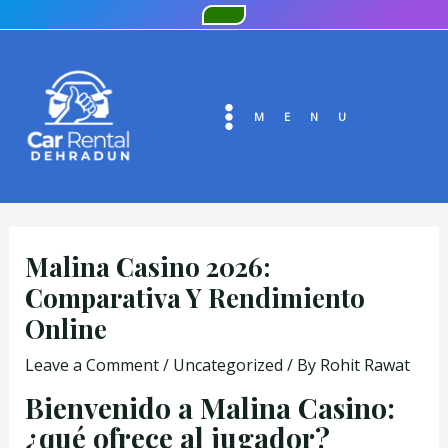
Skip
Post
to
navigation
MAIN
content
MENU
MENU
Malina Casino 2026:
Comparativa Y Rendimiento
Online
Leave a Comment
/
Uncategorized
/ By
Rohit Rawat
Bienvenido a Malina Casino:
¿qué ofrece al jugador?