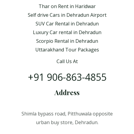
Thar on Rent in Haridwar
Self drive Cars in Dehradun Airport
SUV Car Rental in Dehradun
Luxury Car rental in Dehradun
Scorpio Rental in Dehradun
Uttarakhand Tour Packages
Call Us At
+91 906-863-4855
Address
Shimla bypass road, Pitthuwala opposite
urban buy store, Dehradun.