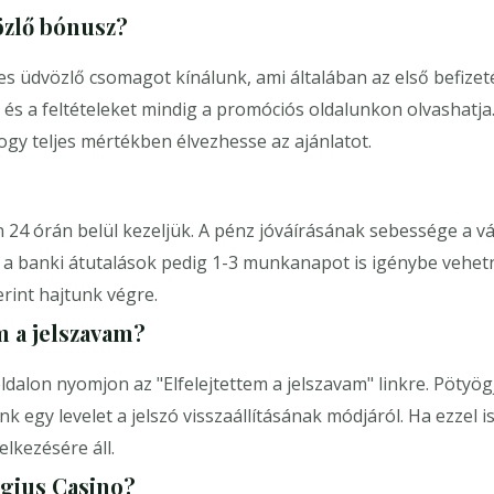
zlő bónusz?
s üdvözlő csomagot kínálunk, ami általában az első befizeté
 és a feltételeket mindig a promóciós oldalunkon olvashatja.
ogy teljes mértékben élvezhesse az ajánlatot.
an 24 órán belül kezeljük. A pénz jóváírásának sebessége a v
, a banki átutalások pedig 1-3 munkanapot is igénybe vehe
erint hajtunk végre.
m a jelszavam?
ldalon nyomjon az "Elfelejtettem a jelszavam" linkre. Pötyög
k egy levelet a jelszó visszaállításának módjáról. Ha ezzel 
lkezésére áll.
agius Casino?