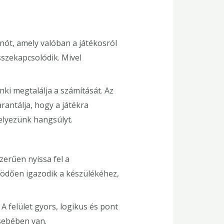
nót, amely valóban a játékosról
sszekapcsolódik. Mivel
nki megtalálja a számítását. Az
rantálja, hogy a játékra
elyezünk hangsúlyt.
erűen nyissa fel a
ödően igazodik a készülékéhez,
A felület gyors, logikus és pont
sebében van.