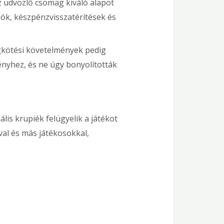
z üdvözlő csomag kiváló alapot
iók, készpénzvisszatérítések és
gkötési követelmények pedig
nyhez, és ne úgy bonyolították
lis krupiék felügyelik a játékot
val és más játékosokkal,