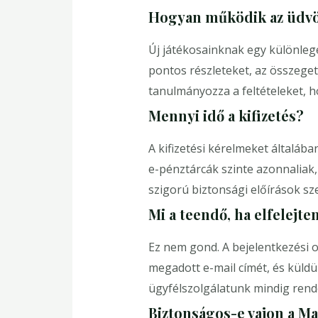
Hogyan működik az üdvö
Új játékosainknak egy különlege
pontos részleteket, az összeget
tanulmányozza a feltételeket, h
Mennyi idő a kifizetés?
A kifizetési kérelmeket általáb
e-pénztárcák szinte azonnaliak
szigorú biztonsági előírások sz
Mi a teendő, ha elfelejte
Ez nem gond. A bejelentkezési o
megadott e-mail címét, és küldün
ügyfélszolgálatunk mindig rende
Biztonságos-e vajon a M