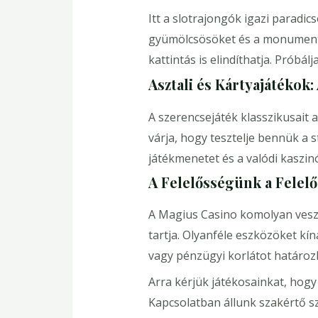
Itt a slotrajongók igazi paradic
gyümölcsösöket és a monumentá
kattintás is elindíthatja. Próbá
Asztali és Kártyajátékok:
A szerencsejáték klasszikusait 
várja, hogy tesztelje bennük a 
játékmenetet és a valódi kaszin
A Felelősségünk a Felel
A Magius Casino komolyan veszi 
tartja. Olyanféle eszközöket kí
vagy pénzügyi korlátot határoz
Arra kérjük játékosainkat, hogy
Kapcsolatban állunk szakértő sz