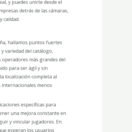
eal, y puedes unirte desde el
 empresas detrás de las cámaras,
 calidad.
aña, hallamos puntos fuertes
d y variedad del catálogo,
os operadores más grandes del
ido para ser ágil y sin
la localización completa al
os internacionales menos
caciones específicas para
tener una mejora constante en
uir y vincular jugadores. En
 que esperan los usuarios