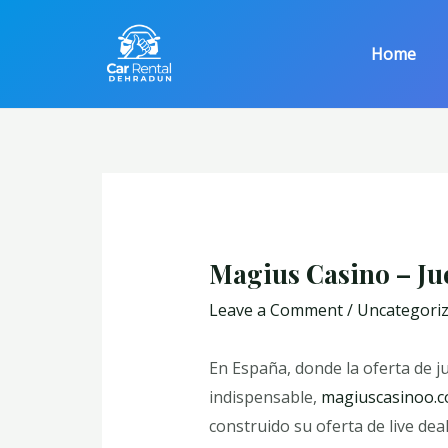
Skip
Post
to
navigation
Home
content
Magius Casino – Jue
Leave a Comment
/
Uncategori
En España, donde la oferta de j
indispensable,
magiuscasinoo.
construido su oferta de live d