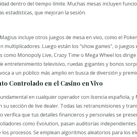
lidad dentro del tiempo límite. Muchas mesas incluyen funcio
s estadísticas, que mejoran la sesión.
s. Magius incluye otros juegos de mesa en vivo, como el Pok
on multiplicadores. Luego están los "show games", o juegos
s como Monopoly Live, Crazy Time o Mega Wheel los dirige
e entretenimiento televisivo, ruedas gigantes y bonos sorp
onvoca a un público más amplio en busca de diversión y prem
to Controlado en el Casino en Vivo
fundamental en cualquier operador con licencia española, 
n su sección de live dealer. Todas las retransmisiones y tr
to verifica que tus detalles financieros y personales se pres
olladores como Evolution, pasan auditorías independientes. E
e los procesos. Se emplean algoritmos aleatorios para los el