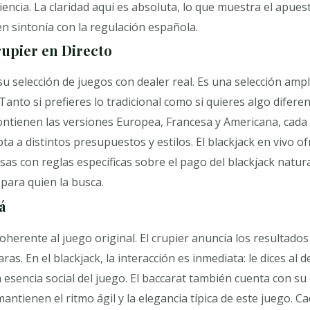
ncia. La claridad aquí es absoluta, lo que muestra el apues
n sintonía con la regulación española.
rupier en Directo
u selección de juegos con dealer real. Es una selección ampli
nto si prefieres lo tradicional como si quieres algo diferen
ontienen las versiones Europea, Francesa y Americana, cada
pta a distintos presupuestos y estilos. El blackjack en vivo o
sas con reglas específicas sobre el pago del blackjack natura
para quien la busca.
á
oherente al juego original. El crupier anuncia los resultado
ras. En el blackjack, la interacción es inmediata: le dices al d
a esencia social del juego. El baccarat también cuenta con s
ntienen el ritmo ágil y la elegancia típica de este juego. Ca