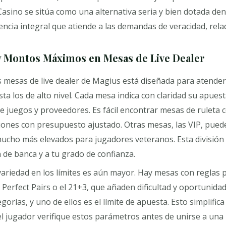
asino se sitúa como una alternativa seria y bien dotada den
ncia integral que atiende a las demandas de veracidad, rela
 y Montos Máximos en Mesas de Live Dealer
 mesas de live dealer de Magius está diseñada para atender 
sta los de alto nivel. Cada mesa indica con claridad su apue
 juegos y proveedores. Es fácil encontrar mesas de ruleta co
iones con presupuesto ajustado. Otras mesas, las VIP, pueden 
mucho más elevados para jugadores veteranos. Esta división
 de banca y a tu grado de confianza.
 variedad en los límites es aún mayor. Hay mesas con reglas 
l Perfect Pairs o el 21+3, que añaden dificultad y oportunida
gorías, y uno de ellos es el límite de apuesta. Esto simplific
l jugador verifique estos parámetros antes de unirse a una 