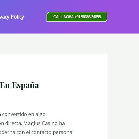
vacy Policy
CALL NOW- +91 90686-34855
r En España
n convertido en algo
ón directa. Magius Casino ha
oderna con el contacto personal