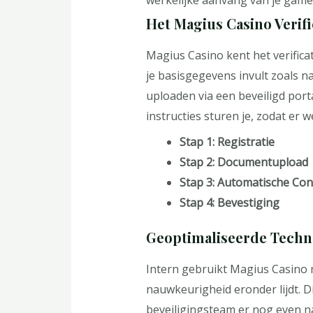
werkelijke aanvang van je game-
Het Magius Casino Verifi
Magius Casino kent het verifica
je basisgegevens invult zoals 
uploaden via een beveiligd port
instructies sturen je, zodat er 
Stap 1: Registratie
Stap 2: Documentupload
Stap 3: Automatische Con
Stap 4: Bevestiging
Geoptimaliseerde Techno
Intern gebruikt Magius Casino 
nauwkeurigheid eronder lijdt. 
beveiligingsteam er nog even n