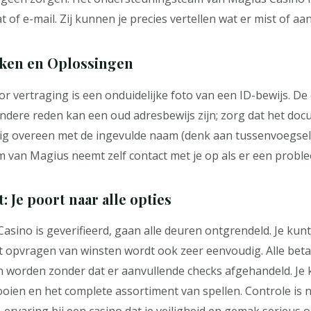
at of e-mail. Zij kunnen je precies vertellen wat er mist of 
ken en Oplossingen
vertraging is een onduidelijke foto van een ID-bewijs. De 
ndere reden kan een oud adresbewijs zijn; zorg dat het doc
dig overeen met de ingevulde naam (denk aan tussenvoegsels a
 van Magius neemt zelf contact met je op als er een probleem
 Je poort naar alle opties
sino is geverifieerd, gaan alle deuren ontgrendeld. Je kunt 
t opvragen van winsten wordt ook zeer eenvoudig. Alle be
 worden zonder dat er aanvullende checks afgehandeld. Je k
oien en het complete assortiment van spellen. Controle is n