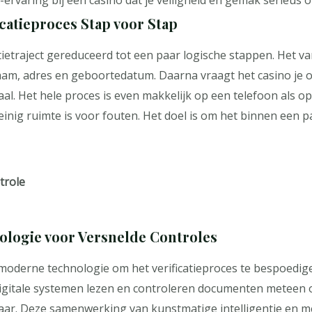
ervaring bij een casino dat je veiligheid en gemak serieus 
catieproces Stap voor Stap
tietraject gereduceerd tot een paar logische stappen. Het va
naam, adres en geboortedatum. Daarna vraagt het casino je
aal. Het hele proces is even makkelijk op een telefoon als o
weinig ruimte is voor fouten. Het doel is om het binnen een 
trole
logie voor Versnelde Controles
moderne technologie om het verificatieproces te bespoedige
Digitale systemen lezen en controleren documenten meteen o
aar. Deze samenwerking van kunstmatige intelligentie en me