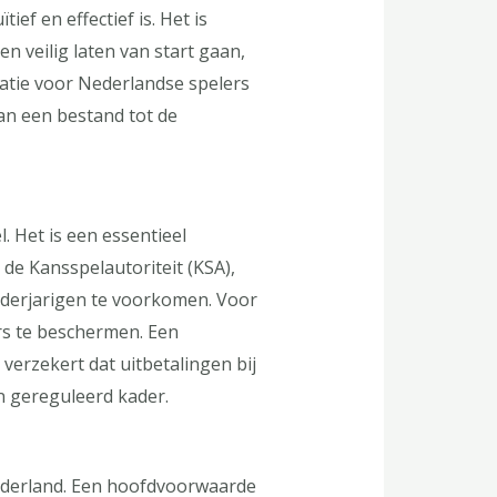
ef en effectief is. Het is
n veilig laten van start gaan,
catie voor Nederlandse spelers
an een bestand tot de
. Het is een essentieel
de Kansspelautoriteit (KSA),
inderjarigen te voorkomen. Voor
ers te beschermen. Een
verzekert dat uitbetalingen bij
en gereguleerd kader.
n Nederland. Een hoofdvoorwaarde