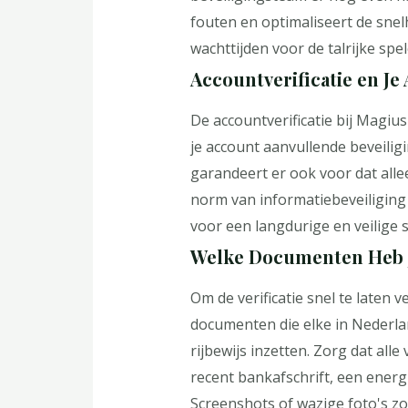
fouten en optimaliseert de sne
wachttijden voor de talrijke sp
Accountverificatie en Je
De accountverificatie bij Magius 
je account aanvullende beveilig
garandeert er ook voor dat allee
norm van informatiebeveiliging v
voor een langdurige en veilige
Welke Documenten Heb 
Om de verificatie snel te laten
documenten die elke in Nederlan
rijbewijs inzetten. Zorg dat alle
recent bankafschrift, een energ
Screenshots of wazige foto's zo