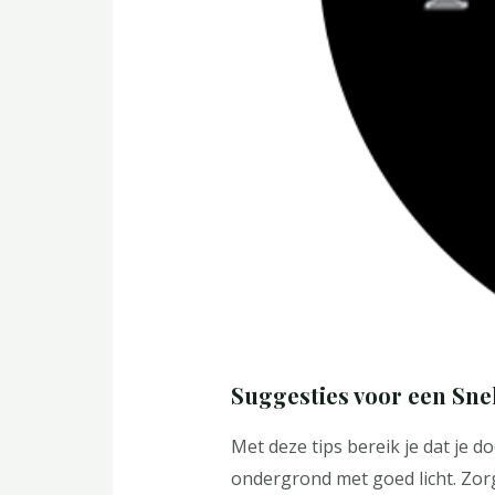
Suggesties voor een Sne
Met deze tips bereik je dat je
ondergrond met goed licht. Zorg 