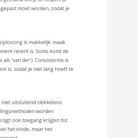
aangepast moet worden, zodat je
oplossing is makkelijk: maak
ument recent is. Soms komt de
ls 'van der'). Consistentie is
 is, zodat je niet lang hoeft te
niet uitsluitend vlekkeloos
talingsmethoden worden
rijgt ook toegang krijgen tot
iet het einde, maar het