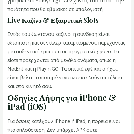
γραφικά και διαυγή ήχο. Δεν χάνεις τίποτα από την
ποιότητα που θα έβρισκες σε υπολογιστή.
Live Καζίνο & Εξαιρετικά Slots
Εντός του ζωντανού καζίνο, η σύνδεση είναι
αξιόπιστη και οι ντίλερ καταρτισμένοι, παρέχοντας
μια αυθεντική εμπειρία σε πραγματικό χρόνο. Τα
slots προέρχονται από μεγάλα ονόματα, όπως η
NetEnt και η Play'n GO. Τα οπτικά εφέ και ο ήχος
είναι βελτιστοποιημένα για να εκτελούνται τέλεια
και στο κινητό σου.
Οδηγίες Λήψης για iPhone &
iPad (iOS)
Για όσους κατέχουν iPhone ή iPad, η πορεία είναι
πιο απλούστερη. Δεν υπάρχει APK ούτε