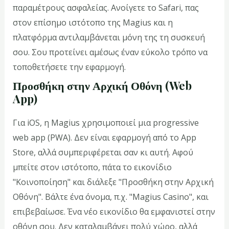
παραμέτρους ασφαλείας. Ανοίγετε το Safari, πας
στον επίσημο ιστότοπο της Magius και η
πλατφόρμα αντιλαμβάνεται μόνη της τη συσκευή
σου. Σου προτείνει αμέσως έναν εύκολο τρόπο να
τοποθετήσετε την εφαρμογή.
Προσθήκη στην Αρχική Οθόνη (Web
App)
Για iOS, η Magius χρησιμοποιεί μια progressive
web app (PWA). Δεν είναι εφαρμογή από το App
Store, αλλά συμπεριφέρεται σαν κι αυτή. Αφού
μπείτε στον ιστότοπο, πάτα το εικονίδιο
"Κοινοποίηση" και διάλεξε "Προσθήκη στην Αρχική
Οθόνη". Βάλτε ένα όνομα, π.χ. "Magius Casino", και
επιβεβαίωσε. Ένα νέο εικονίδιο θα εμφανιστεί στην
οθόνη σου. Δεν καταλαμβάνει πολύ χώρο, αλλά