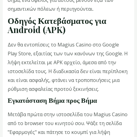
σήμα, ένα όφελος για αυτούς μένουν έξω των
σημαντικών πόλεων ή περιηγούνται.
Οδηγός Κατεβάσματος για
Android (APK)
Δεν θα εντοπίσεις το Magius Casino στο Google
Play Store, εξαιτίας των των κανόνων της Google. Η
λήψη εκτελείται με APK αρχείο, άμεσα από την
ιστοσελίδα τους. Η διαδικασία δεν είναι περίπλοκη
και είναι ασφαλής, φτάνει να τροποποιήσεις μια
ρύθμιση ασφαλείας προτού ξεκινήσεις.
Εγκατάσταση Βήμα προς Βήμα
Μετάβα πρώτα στην ιστοσελίδα του Magius Casino
από το browser του κινητού σου. Ψάξε τη σελίδα
"Εφαρμογές" και πάτησε το κουμπί για λήψη