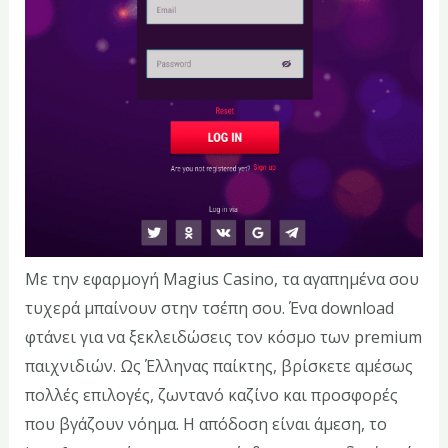
Με την εφαρμογή Magius Casino, τα αγαπημένα σου
τυχερά μπαίνουν στην τσέπη σου. Ένα download
φτάνει για να ξεκλειδώσεις τον κόσμο των premium
παιχνιδιών. Ως Έλληνας παίκτης, βρίσκετε αμέσως
πολλές επιλογές, ζωντανό καζίνο και προσφορές
που βγάζουν νόημα. Η απόδοση είναι άμεση, το