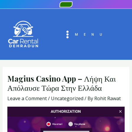
Skip
Post
to
navigation
MAIN
content
MENU
MENU
Magius Casino App – Λήψη Και
Απόλαυσε Τώρα Στην Ελλάδα
Leave a Comment
/
Uncategorized
/ By
Rohit Rawat