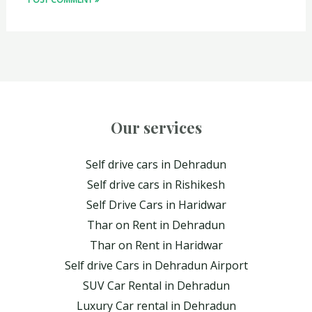
Our services
Self drive cars in Dehradun
Self drive cars in Rishikesh
Self Drive Cars in Haridwar
Thar on Rent in Dehradun
Thar on Rent in Haridwar
Self drive Cars in Dehradun Airport
SUV Car Rental in Dehradun
Luxury Car rental in Dehradun