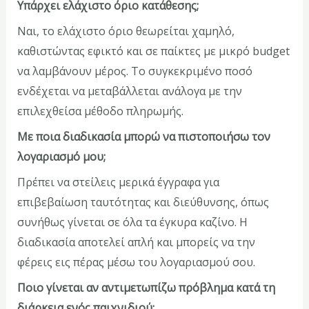
Υπάρχει ελάχιστο όριο κατάθεσης;
Ναι, το ελάχιστο όριο θεωρείται χαμηλό,
καθιστώντας εφικτό και σε παίκτες με μικρό budget
να λαμβάνουν μέρος. Το συγκεκριμένο ποσό
ενδέχεται να μεταβάλλεται ανάλογα με την
επιλεχθείσα μέθοδο πληρωμής.
Με ποια διαδικασία μπορώ να πιστοποιήσω τον
λογαριασμό μου;
Πρέπει να στείλεις μερικά έγγραφα για
επιβεβαίωση ταυτότητας και διεύθυνσης, όπως
συνήθως γίνεται σε όλα τα έγκυρα καζίνο. Η
διαδικασία αποτελεί απλή και μπορείς να την
φέρεις εις πέρας μέσω του λογαριασμού σου.
Ποιο γίνεται αν αντιμετωπίζω πρόβλημα κατά τη
διάρκεια ενός παιχνιδιού;