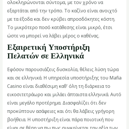
ολοκληρώνονται σύντομα, με τον χρόνο να
εξαρτάται από την τρόπο. Το καζίνο είναι ανοιχτό
με τα έξοδα και δεν κρύβει απροσδόκητες κόστη.
Το μικρότερο ποσό κατάθεσης είναι μικρό, έτσι
ώστε να μπορεί να λάβει μέρος ο καθένας.
Εξαιρετική Υποστήριξη
Πελατών σε Ελληνικά
Εφόσον παρουσιάζεις δυσκολία, θέλεις λύση τώρα
και σε ελληνικά. Η υπηρεσία υποστήριξης του Mafia
Casino είναι διαθέσιμη καθ' όλη τη διάρκεια το
εικοσιτετράωρο και μιλάει άπταιστα ελληνικά. Αυτό
είναι μεγάλο προτέρημα. Διασφαλίζει ότι δεν
προκύπτουν ασάφειες και ότι θα λάβεις γρήγορη
βοήθεια. Η υποστήριξη είναι πάρα ποιοτική που
είμαι σε θέση να πω πως συγκρίνεται την αξία των