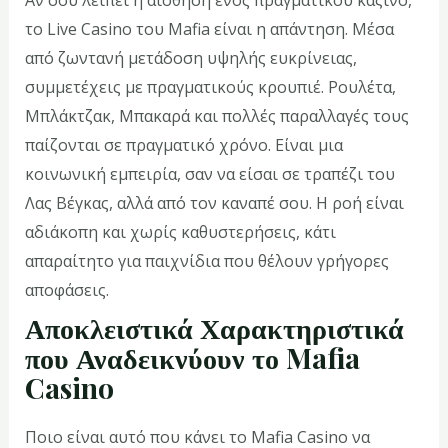
Αν σου λείπει η αίσθηση ενός πραγματικού καζίνο,
το Live Casino του Mafia είναι η απάντηση. Μέσα
από ζωντανή μετάδοση υψηλής ευκρίνειας,
συμμετέχεις με πραγματικούς κρουπιέ. Ρουλέτα,
Μπλάκτζακ, Μπακαρά και πολλές παραλλαγές τους
παίζονται σε πραγματικό χρόνο. Είναι μια
κοινωνική εμπειρία, σαν να είσαι σε τραπέζι του
Λας Βέγκας, αλλά από τον καναπέ σου. Η ροή είναι
αδιάκοπη και χωρίς καθυστερήσεις, κάτι
απαραίτητο για παιχνίδια που θέλουν γρήγορες
αποφάσεις.
Αποκλειστικά Χαρακτηριστικά
που Αναδεικνύουν το Mafia
Casino
Ποιο είναι αυτό που κάνει το Mafia Casino να