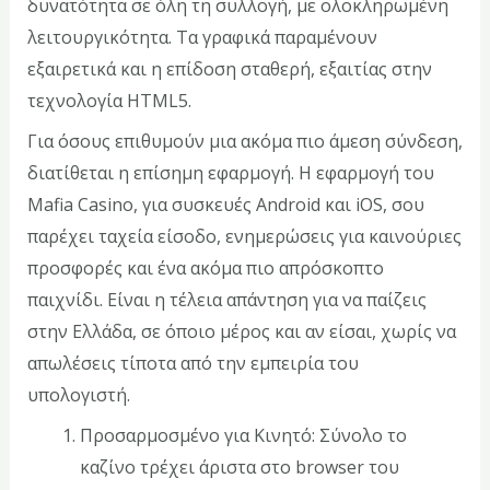
δυνατότητα σε όλη τη συλλογή, με ολοκληρωμένη
λειτουργικότητα. Τα γραφικά παραμένουν
εξαιρετικά και η επίδοση σταθερή, εξαιτίας στην
τεχνολογία HTML5.
Για όσους επιθυμούν μια ακόμα πιο άμεση σύνδεση,
διατίθεται η επίσημη εφαρμογή. Η εφαρμογή του
Mafia Casino, για συσκευές Android και iOS, σου
παρέχει ταχεία είσοδο, ενημερώσεις για καινούριες
προσφορές και ένα ακόμα πιο απρόσκοπτο
παιχνίδι. Είναι η τέλεια απάντηση για να παίζεις
στην Ελλάδα, σε όποιο μέρος και αν είσαι, χωρίς να
απωλέσεις τίποτα από την εμπειρία του
υπολογιστή.
Προσαρμοσμένο για Κινητό: Σύνολο το
καζίνο τρέχει άριστα στο browser του