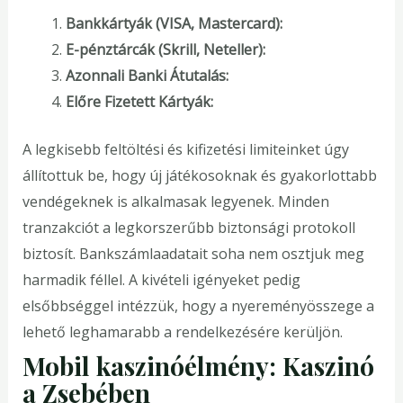
Bankkártyák (VISA, Mastercard):
E-pénztárcák (Skrill, Neteller):
Azonnali Banki Átutalás:
Előre Fizetett Kártyák:
A legkisebb feltöltési és kifizetési limiteinket úgy
állítottuk be, hogy új játékosoknak és gyakorlottabb
vendégeknek is alkalmasak legyenek. Minden
tranzakciót a legkorszerűbb biztonsági protokoll
biztosít. Bankszámlaadatait soha nem osztjuk meg
harmadik féllel. A kivételi igényeket pedig
elsőbbséggel intézzük, hogy a nyereményösszege a
lehető leghamarabb a rendelkezésére kerüljön.
Mobil kaszinóélmény: Kaszinó
a Zsebében