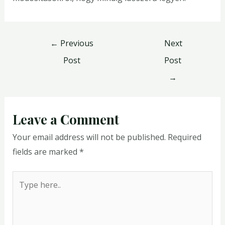
←
Previous
Next
Post
Post
→
Leave a Comment
Your email address will not be published.
Required
fields are marked
*
Type
here..