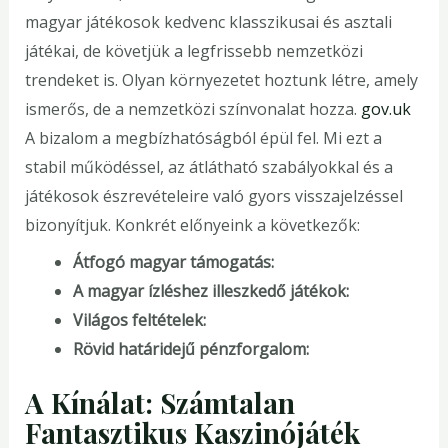
magyar játékosok kedvenc klasszikusai és asztali
játékai, de követjük a legfrissebb nemzetközi
trendeket is. Olyan környezetet hoztunk létre, amely
ismerős, de a nemzetközi színvonalat hozza.
gov.uk
A bizalom a megbízhatóságból épül fel. Mi ezt a
stabil működéssel, az átlátható szabályokkal és a
játékosok észrevételeire való gyors visszajelzéssel
bizonyítjuk. Konkrét előnyeink a következők:
Átfogó magyar támogatás:
A magyar ízléshez illeszkedő játékok:
Világos feltételek:
Rövid határidejű pénzforgalom:
A Kínálat: Számtalan
Fantasztikus Kaszinójáték