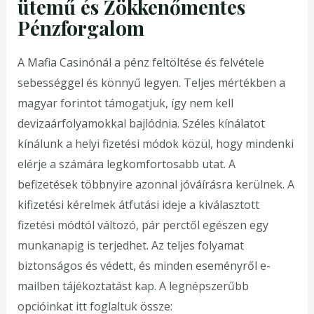
ütemű és Zökkenőmentes
Pénzforgalom
A Mafia Casinónál a pénz feltöltése és felvétele
sebességgel és könnyű legyen. Teljes mértékben a
magyar forintot támogatjuk, így nem kell
devizaárfolyamokkal bajlódnia. Széles kínálatot
kínálunk a helyi fizetési módok közül, hogy mindenki
elérje a számára legkomfortosabb utat. A
befizetések többnyire azonnal jóváírásra kerülnek. A
kifizetési kérelmek átfutási ideje a kiválasztott
fizetési módtól változó, pár perctől egészen egy
munkanapig is terjedhet. Az teljes folyamat
biztonságos és védett, és minden eseményről e-
mailben tájékoztatást kap. A legnépszerűbb
opcióinkat itt foglaltuk össze: