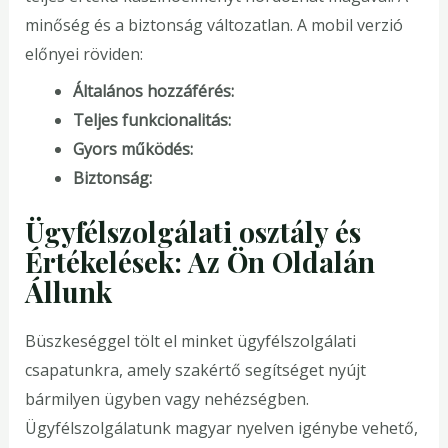
minőség és a biztonság változatlan. A mobil verzió
előnyei röviden:
Általános hozzáférés:
Teljes funkcionalitás:
Gyors működés:
Biztonság:
Ügyfélszolgálati osztály és
Értékelések: Az Ön Oldalán
Állunk
Büszkeséggel tölt el minket ügyfélszolgálati
csapatunkra, amely szakértő segítséget nyújt
bármilyen ügyben vagy nehézségben.
Ügyfélszolgálatunk magyar nyelven igénybe vehető,