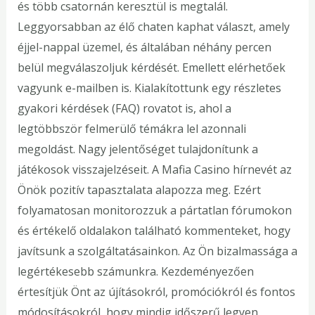
és több csatornán keresztül is megtalál.
Leggyorsabban az élő chaten kaphat választ, amely
éjjel-nappal üzemel, és általában néhány percen
belül megválaszoljuk kérdését. Emellett elérhetőek
vagyunk e-mailben is. Kialakítottunk egy részletes
gyakori kérdések (FAQ) rovatot is, ahol a
legtöbbször felmerülő témákra lel azonnali
megoldást. Nagy jelentőséget tulajdonítunk a
játékosok visszajelzéseit. A Mafia Casino hírnevét az
Önök pozitív tapasztalata alapozza meg. Ezért
folyamatosan monitorozzuk a pártatlan fórumokon
és értékelő oldalakon található kommenteket, hogy
javítsunk a szolgáltatásainkon. Az Ön bizalmassága a
legértékesebb számunkra. Kezdeményezően
értesítjük Önt az újításokról, promóciókról és fontos
módosításokról, hogy mindig időszerű legyen.