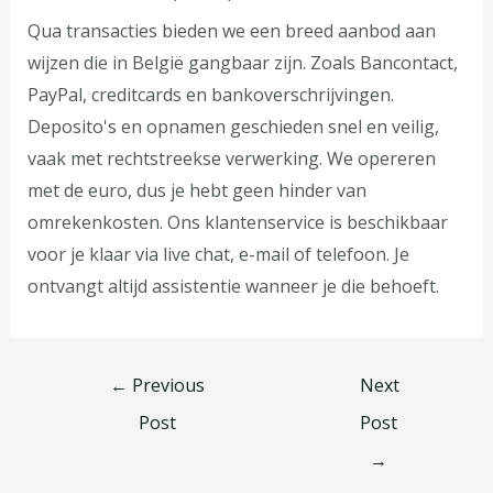
Qua transacties bieden we een breed aanbod aan
wijzen die in België gangbaar zijn. Zoals Bancontact,
PayPal, creditcards en bankoverschrijvingen.
Deposito's en opnamen geschieden snel en veilig,
vaak met rechtstreekse verwerking. We opereren
met de euro, dus je hebt geen hinder van
omrekenkosten. Ons klantenservice is beschikbaar
voor je klaar via live chat, e-mail of telefoon. Je
ontvangt altijd assistentie wanneer je die behoeft.
←
Previous
Next
Post
Post
→