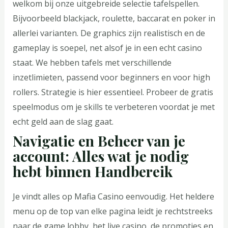
welkom bij onze uitgebreide selectie tafelspellen.
Bijvoorbeeld blackjack, roulette, baccarat en poker in
allerlei varianten. De graphics zijn realistisch en de
gameplay is soepel, net alsof je in een echt casino
staat. We hebben tafels met verschillende
inzetlimieten, passend voor beginners en voor high
rollers. Strategie is hier essentieel. Probeer de gratis
speelmodus om je skills te verbeteren voordat je met
echt geld aan de slag gaat.
Navigatie en Beheer van je
account: Alles wat je nodig
hebt binnen Handbereik
Je vindt alles op Mafia Casino eenvoudig. Het heldere
menu op de top van elke pagina leidt je rechtstreeks
naar de game lobby, het live casino, de promoties en