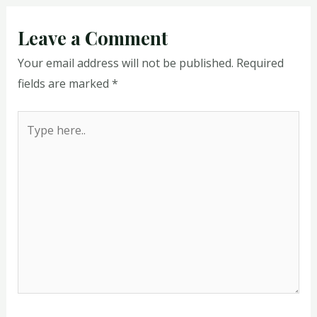
Leave a Comment
Your email address will not be published.
Required
fields are marked
*
Type
here..