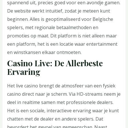
spannend uit, precies goed voor een avondje gamen.
De website werkt intuïtief, zodat je meteen kunt
beginnen. Alles is geoptimaliseerd voor Belgische
spelers, met regionale betaalmethoden en
promoties op maat. Dit platform is niet alleen maar
een platform, het is een locatie waar entertainment
en winstkansen elkaar ontmoeten.
Casino Live: De Allerbeste
Ervaring
Het live casino brengt de atmosfeer van een fysiek
casino direct naar je scherm. Via HD-streams neem je
deel in realtime samen met professionele dealers.
Het is een sociale, interactieve ervaring waar je kunt
chatten met de dealer en andere spelers. Dat
bevordert het gevoel van gemeenschap. Naast