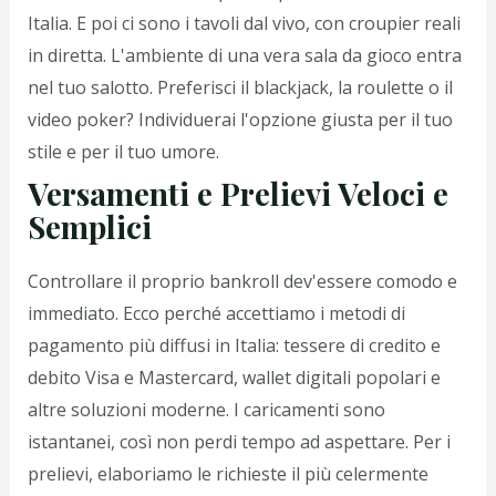
Italia. E poi ci sono i tavoli dal vivo, con croupier reali
in diretta. L'ambiente di una vera sala da gioco entra
nel tuo salotto. Preferisci il blackjack, la roulette o il
video poker? Individuerai l'opzione giusta per il tuo
stile e per il tuo umore.
Versamenti e Prelievi Veloci e
Semplici
Controllare il proprio bankroll dev'essere comodo e
immediato. Ecco perché accettiamo i metodi di
pagamento più diffusi in Italia: tessere di credito e
debito Visa e Mastercard, wallet digitali popolari e
altre soluzioni moderne. I caricamenti sono
istantanei, così non perdi tempo ad aspettare. Per i
prelievi, elaboriamo le richieste il più celermente