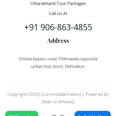
Uttarakhand Tour Packages
Call Us At
+91 906-863-4855
Address
Shimla bypass road, Pitthuwala opposite
urban buy store, Dehradun.
Copyright [2025] [Carrentaldehradun] | Powered by
[Ride on Wheels]