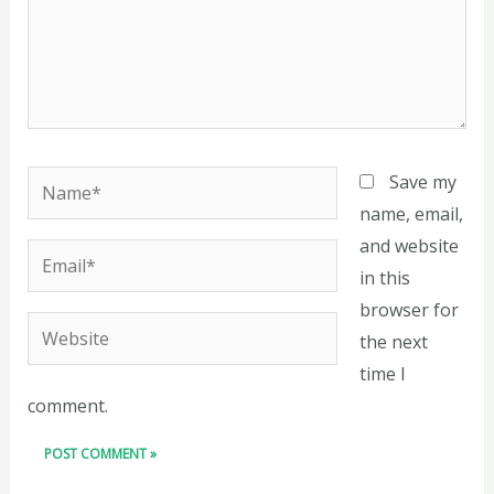
Name*
Save my
name, email,
and website
Email*
in this
browser for
Website
the next
time I
comment.