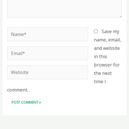
Name*
Save my
name, email,
and website
Email*
in this
browser for
Website
the next
time I
comment.