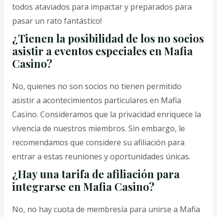
todos ataviados para impactar y preparados para
pasar un rato fantástico!
¿Tienen la posibilidad de los no socios
asistir a eventos especiales en Mafia
Casino?
No, quienes no son socios no tienen permitido
asistir a acontecimientos particulares en Mafia
Casino. Consideramos que la privacidad enriquece la
vivencia de nuestros miembros. Sin embargo, le
recomendamos que considere su afiliación para
entrar a estas reuniones y oportunidades únicas.
¿Hay una tarifa de afiliación para
integrarse en Mafia Casino?
No, no hay cuota de membresía para unirse a Mafia