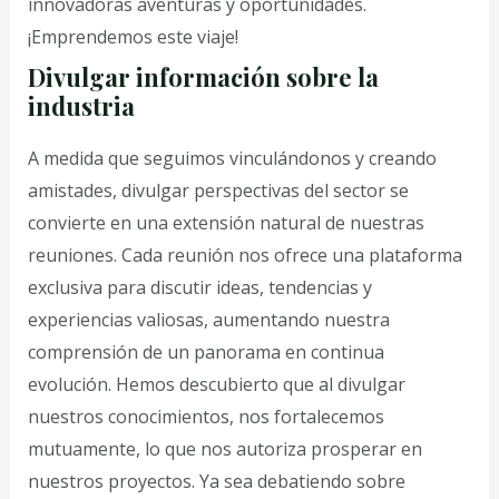
innovadoras aventuras y oportunidades.
¡Emprendemos este viaje!
Divulgar información sobre la
industria
A medida que seguimos vinculándonos y creando
amistades, divulgar perspectivas del sector se
convierte en una extensión natural de nuestras
reuniones. Cada reunión nos ofrece una plataforma
exclusiva para discutir ideas, tendencias y
experiencias valiosas, aumentando nuestra
comprensión de un panorama en continua
evolución. Hemos descubierto que al divulgar
nuestros conocimientos, nos fortalecemos
mutuamente, lo que nos autoriza prosperar en
nuestros proyectos. Ya sea debatiendo sobre