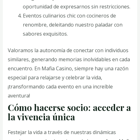
oportunidad de expresarnos sin restricciones.
Eventos culinarios chic con cocineros de
renombre, deleitando nuestro paladar con
sabores exquisitos.
Valoramos la autonomía de conectar con individuos
similares, generando memorias inolvidables en cada
encuentro. En Mafia Casino, siempre hay una razón
especial para relajarse y celebrar la vida,
¡transformando cada evento en una increíble
aventura!
Cómo hacerse socio: acceder a
la vivencia única
Festejar la vida a través de nuestras dinámicas