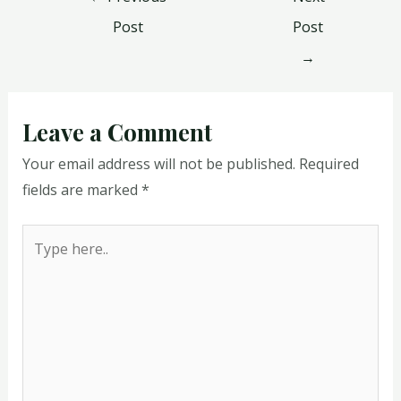
Post
Post
→
Leave a Comment
Your email address will not be published.
Required
fields are marked
*
Type
here..