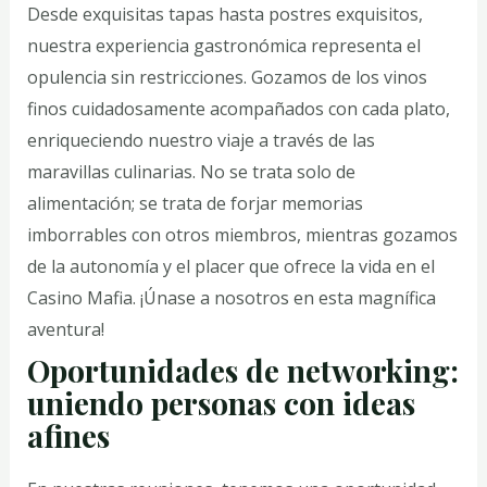
Desde exquisitas tapas hasta postres exquisitos,
nuestra experiencia gastronómica representa el
opulencia sin restricciones. Gozamos de los vinos
finos cuidadosamente acompañados con cada plato,
enriqueciendo nuestro viaje a través de las
maravillas culinarias. No se trata solo de
alimentación; se trata de forjar memorias
imborrables con otros miembros, mientras gozamos
de la autonomía y el placer que ofrece la vida en el
Casino Mafia. ¡Únase a nosotros en esta magnífica
aventura!
Oportunidades de networking:
uniendo personas con ideas
afines