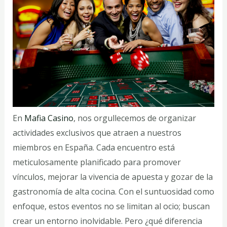
En
Mafia Casino
, nos orgullecemos de organizar
actividades exclusivos que atraen a nuestros
miembros en España. Cada encuentro está
meticulosamente planificado para promover
vínculos, mejorar la vivencia de apuesta y gozar de la
gastronomía de alta cocina. Con el suntuosidad como
enfoque, estos eventos no se limitan al ocio; buscan
crear un entorno inolvidable. Pero ¿qué diferencia