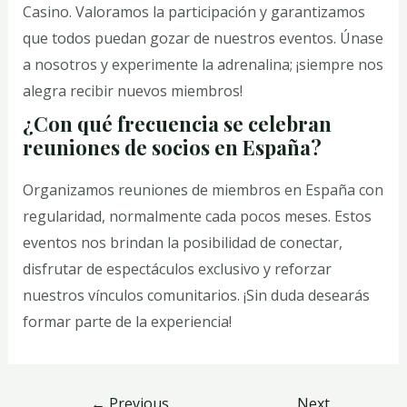
Casino. Valoramos la participación y garantizamos
que todos puedan gozar de nuestros eventos. Únase
a nosotros y experimente la adrenalina; ¡siempre nos
alegra recibir nuevos miembros!
¿Con qué frecuencia se celebran
reuniones de socios en España?
Organizamos reuniones de miembros en España con
regularidad, normalmente cada pocos meses. Estos
eventos nos brindan la posibilidad de conectar,
disfrutar de espectáculos exclusivo y reforzar
nuestros vínculos comunitarios. ¡Sin duda desearás
formar parte de la experiencia!
←
Previous
Next