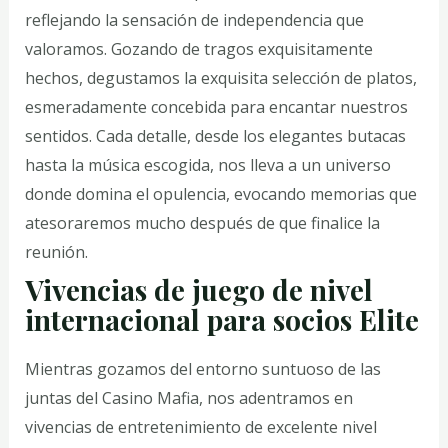
reflejando la sensación de independencia que
valoramos. Gozando de tragos exquisitamente
hechos, degustamos la exquisita selección de platos,
esmeradamente concebida para encantar nuestros
sentidos. Cada detalle, desde los elegantes butacas
hasta la música escogida, nos lleva a un universo
donde domina el opulencia, evocando memorias que
atesoraremos mucho después de que finalice la
reunión.
Vivencias de juego de nivel
internacional para socios Elite
Mientras gozamos del entorno suntuoso de las
juntas del Casino Mafia, nos adentramos en
vivencias de entretenimiento de excelente nivel