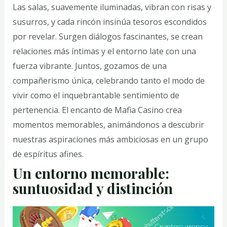
Las salas, suavemente iluminadas, vibran con risas y
susurros, y cada rincón insinúa tesoros escondidos
por revelar. Surgen diálogos fascinantes, se crean
relaciones más íntimas y el entorno late con una
fuerza vibrante. Juntos, gozamos de una
compañerismo única, celebrando tanto el modo de
vivir como el inquebrantable sentimiento de
pertenencia. El encanto de Mafia Casino crea
momentos memorables, animándonos a descubrir
nuestras aspiraciones más ambiciosas en un grupo
de espíritus afines.
Un entorno memorable:
suntuosidad y distinción