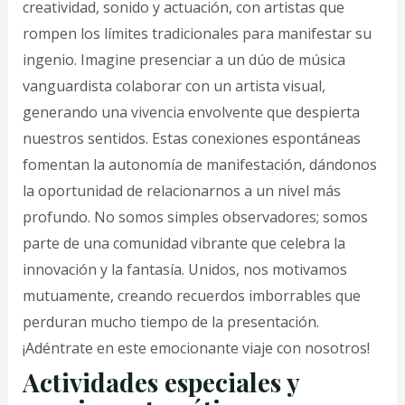
creatividad, sonido y actuación, con artistas que
rompen los límites tradicionales para manifestar su
ingenio. Imagine presenciar a un dúo de música
vanguardista colaborar con un artista visual,
generando una vivencia envolvente que despierta
nuestros sentidos. Estas conexiones espontáneas
fomentan la autonomía de manifestación, dándonos
la oportunidad de relacionarnos a un nivel más
profundo. No somos simples observadores; somos
parte de una comunidad vibrante que celebra la
innovación y la fantasía. Unidos, nos motivamos
mutuamente, creando recuerdos imborrables que
perduran mucho tiempo de la presentación.
¡Adéntrate en este emocionante viaje con nosotros!
Actividades especiales y