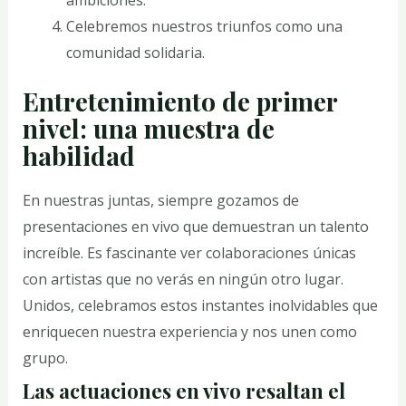
ambiciones.
Celebremos nuestros triunfos como una
comunidad solidaria.
Entretenimiento de primer
nivel: una muestra de
habilidad
En nuestras juntas, siempre gozamos de
presentaciones en vivo que demuestran un talento
increíble. Es fascinante ver colaboraciones únicas
con artistas que no verás en ningún otro lugar.
Unidos, celebramos estos instantes inolvidables que
enriquecen nuestra experiencia y nos unen como
grupo.
Las actuaciones en vivo resaltan el