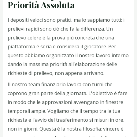
Priorità Assoluta
I depositi veloci sono pratici, ma lo sappiamo tutti: i
prelievi rapidi sono ciò che fa la differenza. Un
prelievo celere è la prova più concreta che una
piattaforma è seria e considera il giocatore. Per
questo abbiamo organizzato il nostro lavoro interno
dando la massima priorità all'elaborazione delle
richieste di prelievo, non appena arrivano.
Il nostro team finanziario lavora con turni che
coprono gran parte della giornata. L'obiettivo è fare
in modo che le approvazioni avvengano in finestre
temporali ampie. Vogliamo che il tempo tra la tua
richiesta e l'avvio del trasferimento si misuri in ore,
non in giorni. Questa è la nostra filosofia: vincere è