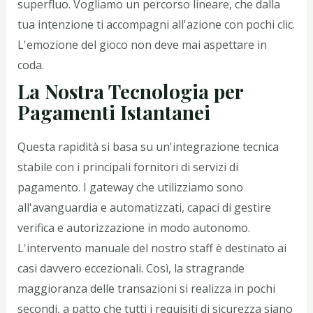
superfluo. Vogliamo un percorso lineare, che dalla
tua intenzione ti accompagni all'azione con pochi clic.
L'emozione del gioco non deve mai aspettare in
coda.
La Nostra Tecnologia per
Pagamenti Istantanei
Questa rapidità si basa su un'integrazione tecnica
stabile con i principali fornitori di servizi di
pagamento. I gateway che utilizziamo sono
all'avanguardia e automatizzati, capaci di gestire
verifica e autorizzazione in modo autonomo.
L'intervento manuale del nostro staff è destinato ai
casi davvero eccezionali. Così, la stragrande
maggioranza delle transazioni si realizza in pochi
secondi, a patto che tutti i requisiti di sicurezza siano