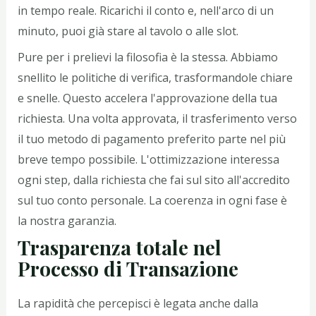
in tempo reale. Ricarichi il conto e, nell'arco di un
minuto, puoi già stare al tavolo o alle slot.
Pure per i prelievi la filosofia è la stessa. Abbiamo
snellito le politiche di verifica, trasformandole chiare
e snelle. Questo accelera l'approvazione della tua
richiesta. Una volta approvata, il trasferimento verso
il tuo metodo di pagamento preferito parte nel più
breve tempo possibile. L'ottimizzazione interessa
ogni step, dalla richiesta che fai sul sito all'accredito
sul tuo conto personale. La coerenza in ogni fase è
la nostra garanzia.
Trasparenza totale nel
Processo di Transazione
La rapidità che percepisci è legata anche dalla