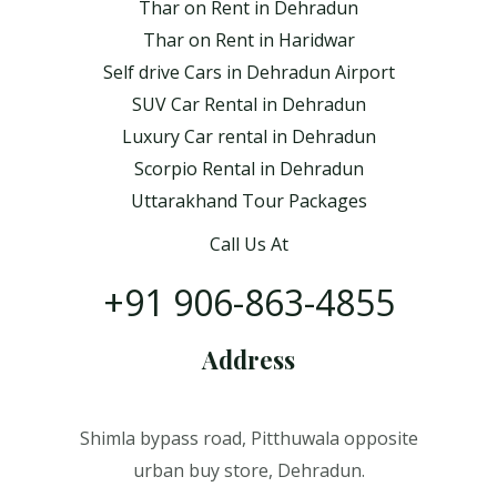
Thar on Rent in Dehradun
Thar on Rent in Haridwar
Self drive Cars in Dehradun Airport
SUV Car Rental in Dehradun
Luxury Car rental in Dehradun
Scorpio Rental in Dehradun
Uttarakhand Tour Packages
Call Us At
+91 906-863-4855
Address
Shimla bypass road, Pitthuwala opposite
urban buy store, Dehradun.