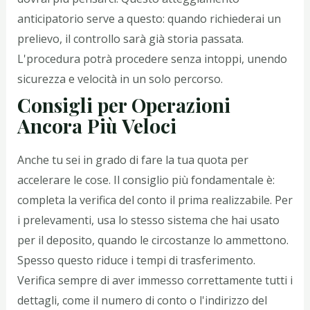
anticipatorio serve a questo: quando richiederai un
prelievo, il controllo sarà già storia passata.
L'procedura potrà procedere senza intoppi, unendo
sicurezza e velocità in un solo percorso.
Consigli per Operazioni
Ancora Più Veloci
Anche tu sei in grado di fare la tua quota per
accelerare le cose. Il consiglio più fondamentale è:
completa la verifica del conto il prima realizzabile. Per
i prelevamenti, usa lo stesso sistema che hai usato
per il deposito, quando le circostanze lo ammettono.
Spesso questo riduce i tempi di trasferimento.
Verifica sempre di aver immesso correttamente tutti i
dettagli, come il numero di conto o l'indirizzo del